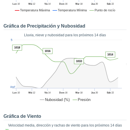
 mediante
Lun
10
Mié
12
Vie
14
Dom
16
Mar
18
Jue
20
Sáb
22
tecnologías
Temperatura Máxima
Temperatura Mínima
Punto de rocío
nos permite
r nuestra
para seguir
Gráfica de Precipitación y Nubosidad
e contenido
estándares
Lluvia, nieve y nubosidad para los próximos 14 días
ACEPTAR
1
 sin coste.
5
Y
1018
CONTINUAR
 el botón
1016
continuar",
1014
ceder a la
1010
CONFIGURACIÓN
5
tando la
n de todas
s, ya sean
de nuestros
l/m²
 que nos
ten el
Lun
10
Mié
12
Vie
14
Dom
16
Mar
18
Jue
20
Sáb
22
 y análisis
Nubosidad (%)
Presión
tamiento en
b, así como
r un perfil
Gráfica de Viento
ico para
Velocidad media, dirección y rachas de viento para los próximos 14 días
ublicidad y