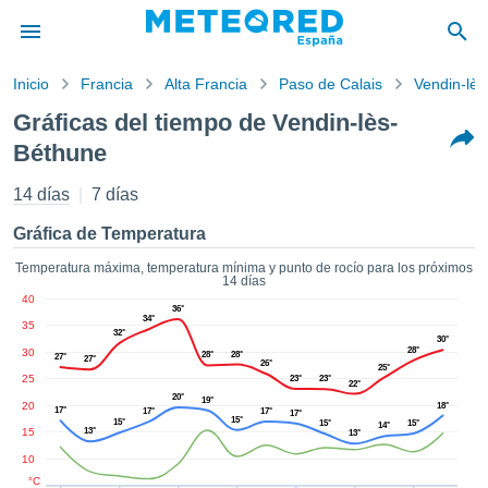
Inicio
Francia
Alta Francia
Paso de Calais
Vendin-lè
privacidad
Gráficas del tiempo de Vendin-lès-
enido de
Béthune
tiempo.com)
aborado por
14 días
7 días
ales para
ar que la
Gráfica de Temperatura
ón que se
de calidad.
Temperatura máxima, temperatura mínima y punto de rocío para los próximos
eder a este
14 días
ediante las
40
36°
 opciones:
34°
35
32°
30°
28°
30
28°
28°
27°
cookies y
27°
26°
25°
25
de forma
23°
23°
22°
20°
uita
19°
20
18°
17°
17°
17°
17°
15°
15°
15°
15°
14°
dad digital
15
13°
13°
ada, basada
10
formación
°C