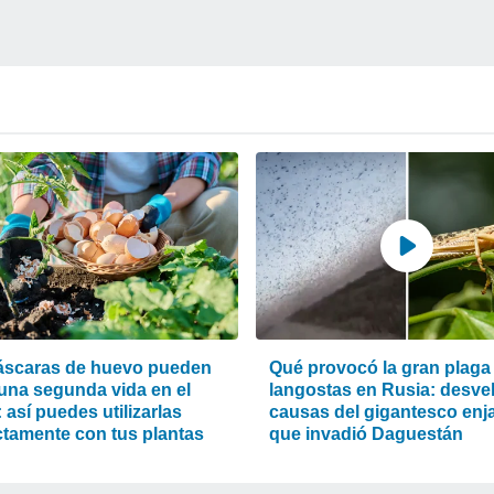
áscaras de huevo pueden
Qué provocó la gran plaga
 una segunda vida en el
langostas en Rusia: desvel
: así puedes utilizarlas
causas del gigantesco en
ctamente con tus plantas
que invadió Daguestán