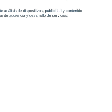
Sábado
8
e análisis de dispositivos, publicidad y contenido
n de audiencia y desarrollo de servicios.
n Solaro
27°
Cielo despejado
02:00
Sensación T.
31°
27°
Cielo despejado
05:00
Sensación T.
30°
29°
Soleado
08:00
Sensación T.
32°
30°
Nubes y claros
11:00
Sensación T.
37°
40%