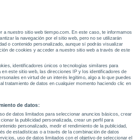
olaro
VIENTO
PRECIPITACIÓN
er a nuestro sitio web tiempo.com. En este caso, te informamos
12
15
18
21
00
03
06
09
12
15
18
21
00
tizar la navegación por el sitio web, pero no se utilizarán
dad o contenido personalizado, aunque sí podrás visualizar
ción de cookies y acceder a nuestro sitio web a través de este
es, identificadores únicos o tecnologías similares para
n este sitio web, las direcciones IP y los identificadores de
rsonales en virtud de un interés legítimo, algo a lo que puedes
32°
32°
 al tratamiento de datos en cualquier momento haciendo clic en
31°
31°
31°
30°
30°
29°
28°
28°
28°
miento de datos:
27°
26°
uso de datos limitados para seleccionar anuncios básicos, crear
ccionar la publicidad personalizada, crear un perfil para
ontenido personalizado, medir el rendimiento de la publicidad,
vés de estadísticas o a través de la combinación de datos
0.4
rvicios, uso de datos limitados con el objetivo de seleccionar el