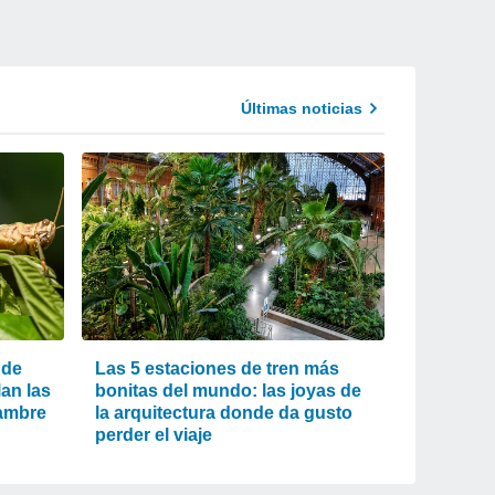
Últimas noticias
 de
Las 5 estaciones de tren más
an las
bonitas del mundo: las joyas de
jambre
la arquitectura donde da gusto
perder el viaje