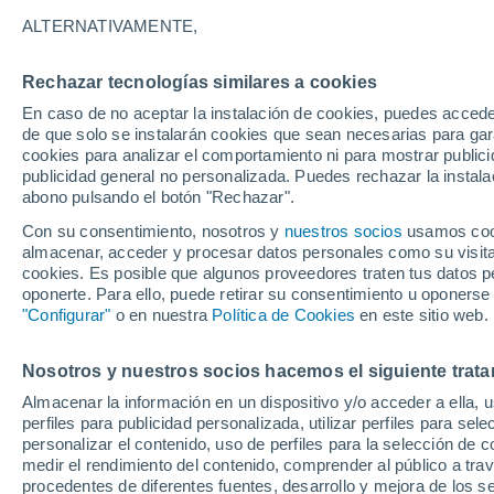
Gráfica del tiempo por horas en S
ALTERNATIVAMENTE,
SÍMBOLO
TEMPERATURA
Rechazar tecnologías similares a cookies
En caso de no aceptar la instalación de cookies, puedes acced
00
03
06
09
12
15
18
21
00
03
06
09
de que solo se instalarán cookies que sean necesarias para garan
cookies para analizar el comportamiento ni para mostrar publici
publicidad general no personalizada. Puedes rechazar la instala
abono pulsando el botón "Rechazar".
Con su consentimiento, nosotros y
nuestros socios
usamos cooki
almacenar, acceder y procesar datos personales como su visita e
cookies. Es posible que algunos proveedores traten tus datos pe
32°
oponerte. Para ello, puede retirar su consentimiento u oponerse
31°
"Configurar"
o en nuestra
Política de Cookies
en este sitio web.
30°
29°
29°
29°
28°
27°
27°
27°
Nosotros y nuestros socios hacemos el siguiente trata
27°
Almacenar la información en un dispositivo y/o acceder a ella, 
perfiles para publicidad personalizada, utilizar perfiles para sele
1.8
personalizar el contenido, uso de perfiles para la selección de c
medir el rendimiento del contenido, comprender al público a tra
0.5
procedentes de diferentes fuentes, desarrollo y mejora de los se