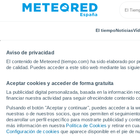
El tiempo
Noticias
Ví
Aviso de privacidad
El contenido de Meteored (tiempo.com) ha sido elaborado por pr
de calidad. Puedes acceder a este sitio web mediante las sigui
Aceptar cookies y acceder de forma gratuita
Inicio
Francia
Córcega
Alta Córcega
Solaro
La publicidad digital personalizada, basada en la información r
financiar nuestra actividad para seguir ofreciéndote contenido c
El tiempo en Solaro (F
Pulsando el botón "Aceptar y continuar", puedes acceder a la w
nuestras o de nuestros socios, que nos permiten el seguimiento
desarrollar un perfil específico para mostrarte publicidad y co
El Tiempo 1 - 7 días
Por horas
más información en nuestra
Política de Cookies
y retirar en cu
Configuración de cookies
que aparece disponible en el pie de n