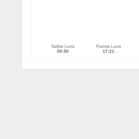
Salida Luna
Puesta Luna
00:59
17:21