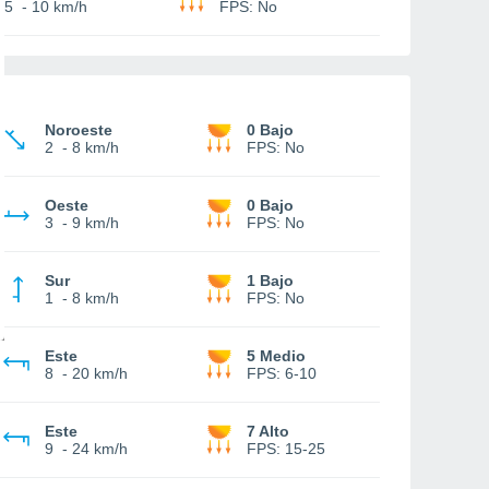
5
-
10 km/h
FPS:
No
Noroeste
0 Bajo
2
-
8 km/h
FPS:
No
Oeste
0 Bajo
3
-
9 km/h
FPS:
No
Sur
1 Bajo
1
-
8 km/h
FPS:
No
Este
5 Medio
8
-
20 km/h
FPS:
6-10
Este
7 Alto
9
-
24 km/h
FPS:
15-25