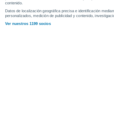
Jueves
6
Viernes
7
contenido.
Datos de localización geográfica precisa e identificación mediant
personalizados, medición de publicidad y contenido, investigació
Ver nuestros 1199 socios
La previsión del tiempo por horas e
JUEVES, 06 DE AGOSTO
1 Alerta ahora
Riesgo Importante
Por la tarde
Chubascos tormentosos con
cielo parcialmente nuboso
Salida del sol a las
06:21
Puesta del sol a las
20:35
Primera luz a las
05:50
Última luz a las
21:06