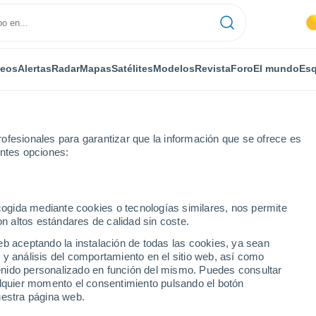
deos
Alertas
Radar
Mapas
Satélites
Modelos
Revista
Foro
El mundo
Esq
ofesionales para garantizar que la información que se ofrece es
entes opciones:
Por horas
ecogida mediante cookies o tecnologías similares, nos permite
on altos estándares de calidad sin coste.
rancia) por horas
eb aceptando la instalación de todas las cookies, ya sean
 y análisis del comportamiento en el sitio web, así como
ntenido personalizado en función del mismo. Puedes consultar
alquier momento el consentimiento pulsando el botón
uestra página web.