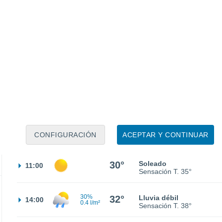
Sensación T.
31°
27°
Cielo despejado
02:00
Sensación T.
29°
26°
Cielo despejado
05:00
Sensación T.
28°
28°
Soleado
08:00
CONFIGURACIÓN
ACEPTAR Y CONTINUAR
Sensación T.
30°
30°
Soleado
11:00
Sensación T.
35°
30%
32°
Lluvia débil
14:00
0.4 l/m²
Sensación T.
38°