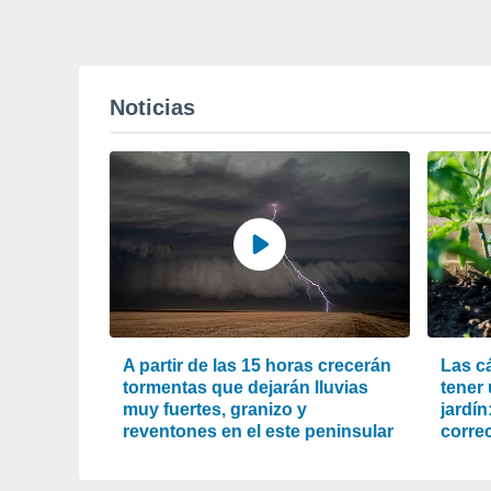
Noticias
A partir de las 15 horas crecerán
Las c
tormentas que dejarán lluvias
tener
muy fuertes, granizo y
jardín
reventones en el este peninsular
corre