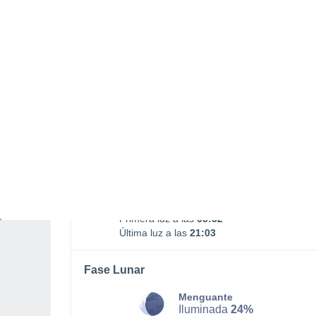
SÁBADO, 08 DE AGOSTO
Por la tarde
Lluvia débil con cielo
parcialmente nuboso
Salida del sol a las
06:23
Puesta del sol a las
20:32
Primera luz a las
05:52
Última luz a las
21:03
Fase Lunar
Menguante
Iluminada
24%