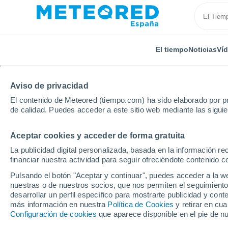
El tiempo
Noticias
Ví
Aviso de privacidad
El contenido de Meteored (tiempo.com) ha sido elaborado por pr
de calidad. Puedes acceder a este sitio web mediante las sigui
Aceptar cookies y acceder de forma gratuita
Inicio
Francia
Gran Este
Mosa
Seuil-d'Arg
La publicidad digital personalizada, basada en la información r
financiar nuestra actividad para seguir ofreciéndote contenido c
El tiempo en Seuil-d'
Pulsando el botón "Aceptar y continuar", puedes acceder a la w
nuestras o de nuestros socios, que nos permiten el seguimiento
desarrollar un perfil específico para mostrarte publicidad y co
El Tiempo 1 - 7 días
Por horas
más información en nuestra
Política de Cookies
y retirar en cu
Configuración de cookies
que aparece disponible en el pie de n