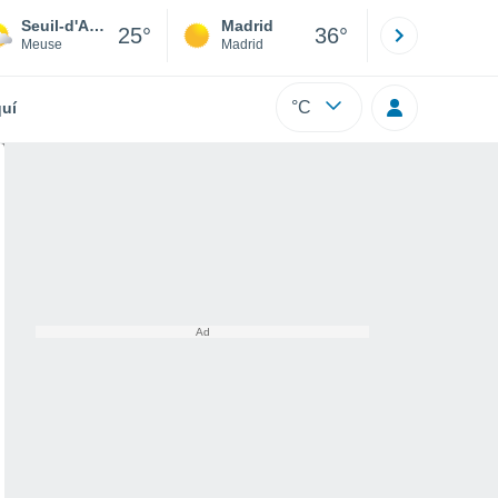
Seuil-d'Argonne
Madrid
Barcelona
25°
36°
Meuse
Madrid
Barcelona
°C
uí