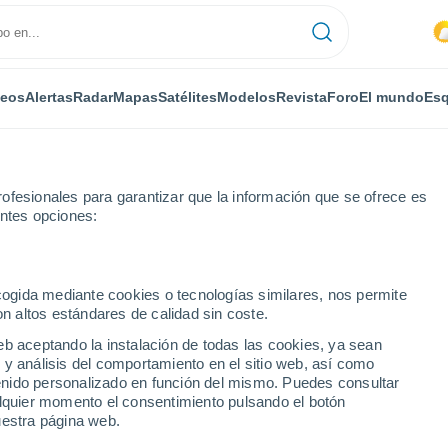
deos
Alertas
Radar
Mapas
Satélites
Modelos
Revista
Foro
El mundo
Esq
ofesionales para garantizar que la información que se ofrece es
entes opciones:
onne
Por horas
ecogida mediante cookies o tecnologías similares, nos permite
on altos estándares de calidad sin coste.
Argonne por horas
eb aceptando la instalación de todas las cookies, ya sean
 y análisis del comportamiento en el sitio web, así como
ntenido personalizado en función del mismo. Puedes consultar
alquier momento el consentimiento pulsando el botón
uestra página web.