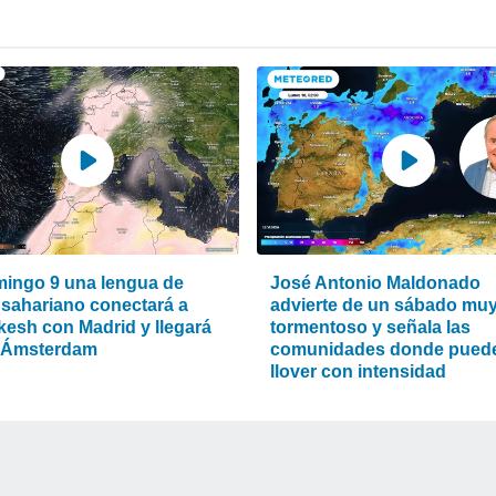
mingo 9 una lengua de
José Antonio Maldonado
 sahariano conectará a
advierte de un sábado mu
kesh con Madrid y llegará
tormentoso y señala las
 Ámsterdam
comunidades donde pued
llover con intensidad