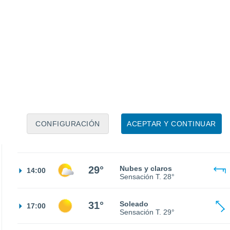
17°
Cielo despejado
02:00
Sensación T.
17°
15°
Nubes y claros
05:00
Sensación T.
15°
17°
Nubes y claros
08:00
Sensación T.
17°
CONFIGURACIÓN
ACEPTAR Y CONTINUAR
24°
Nubes y claros
11:00
Sensación T.
25°
29°
Nubes y claros
14:00
Sensación T.
28°
31°
Soleado
17:00
Sensación T.
29°