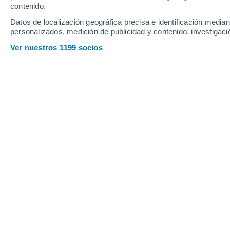
Jueves
6
Viernes
7
contenido.
Datos de localización geográfica precisa e identificación mediant
personalizados, medición de publicidad y contenido, investigació
Ver nuestros 1199 socios
La previsión del tiempo por horas e
JUEVES, 06 DE AGOSTO
La mayor parte del día
Nubes y claros
Salida del sol a las
06:19
Puesta del sol a las
21:11
Primera luz a las
05:42
Última luz a las
21:47
Fase Lunar