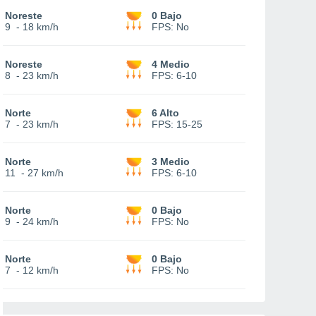
Noreste
0 Bajo
9
-
18 km/h
FPS:
No
Noreste
4 Medio
8
-
23 km/h
FPS:
6-10
Norte
6 Alto
7
-
23 km/h
FPS:
15-25
Norte
3 Medio
11
-
27 km/h
FPS:
6-10
Norte
0 Bajo
9
-
24 km/h
FPS:
No
Norte
0 Bajo
7
-
12 km/h
FPS:
No