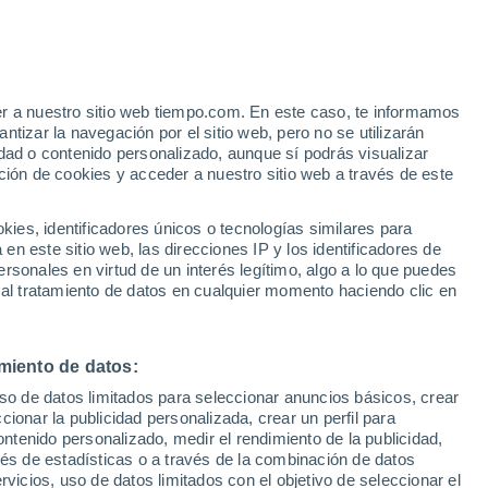
Seuil-d'Argonne
VIENTO
PRECIPITACIÓN
er a nuestro sitio web tiempo.com. En este caso, te informamos
12
15
18
21
00
03
06
09
12
15
18
21
00
tizar la navegación por el sitio web, pero no se utilizarán
dad o contenido personalizado, aunque sí podrás visualizar
ción de cookies y acceder a nuestro sitio web a través de este
29°
29°
es, identificadores únicos o tecnologías similares para
n este sitio web, las direcciones IP y los identificadores de
26°
25°
24°
rsonales en virtud de un interés legítimo, algo a lo que puedes
24°
31°
23°
22°
 al tratamiento de datos en cualquier momento haciendo clic en
18°
17°
17°
15°
miento de datos:
uso de datos limitados para seleccionar anuncios básicos, crear
ccionar la publicidad personalizada, crear un perfil para
ontenido personalizado, medir el rendimiento de la publicidad,
vés de estadísticas o a través de la combinación de datos
rvicios, uso de datos limitados con el objetivo de seleccionar el