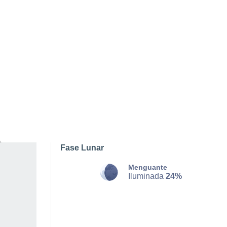
SÁBADO, 08 DE AGOSTO
La mayor parte del día
Nubes y claros
Salida del sol a las
06:22
Puesta del sol a las
21:07
Primera luz a las
05:45
Última luz a las
21:43
Fase Lunar
Menguante
Iluminada
24%