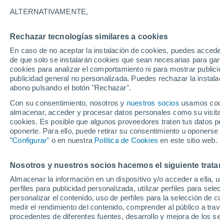
Gráfica del tiempo por horas en 
ALTERNATIVAMENTE,
SÍMBOLO
TEMPERATURA
Rechazar tecnologías similares a cookies
En caso de no aceptar la instalación de cookies, puedes acced
00
03
06
09
12
15
18
21
00
03
06
09
de que solo se instalarán cookies que sean necesarias para garan
cookies para analizar el comportamiento ni para mostrar publici
publicidad general no personalizada. Puedes rechazar la instala
abono pulsando el botón "Rechazar".
Con su consentimiento, nosotros y
nuestros socios
usamos cooki
almacenar, acceder y procesar datos personales como su visita e
25°
cookies. Es posible que algunos proveedores traten tus datos pe
23°
22°
oponerte. Para ello, puede retirar su consentimiento u oponerse
21°
"Configurar"
o en nuestra
Política de Cookies
en este sitio web.
18°
17°
16°
15°
15°
Nosotros y nuestros socios hacemos el siguiente trata
15°
13°
Almacenar la información en un dispositivo y/o acceder a ella, 
perfiles para publicidad personalizada, utilizar perfiles para sele
personalizar el contenido, uso de perfiles para la selección de c
medir el rendimiento del contenido, comprender al público a tra
procedentes de diferentes fuentes, desarrollo y mejora de los se