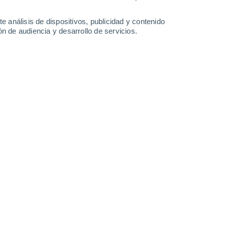
Sábado
8
e análisis de dispositivos, publicidad y contenido
n de audiencia y desarrollo de servicios.
n Seuil-d'Argonne
18°
Cielo despejado
02:00
Sensación T.
18°
15°
Nubes y claros
05:00
Sensación T.
15°
16°
Nubes y claros
08:00
Sensación T.
16°
21°
Parcialmente nuboso
11:00
Sensación T.
21°