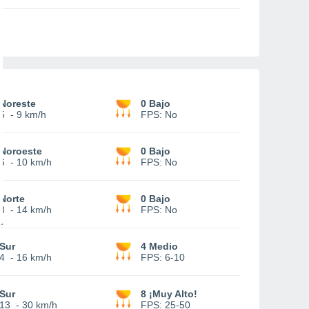
Noreste
0 Bajo
5
-
9 km/h
FPS:
No
Noroeste
0 Bajo
6
-
10 km/h
FPS:
No
Norte
0 Bajo
8
-
14 km/h
FPS:
No
Sur
4 Medio
4
-
16 km/h
FPS:
6-10
Sur
8 ¡Muy Alto!
13
-
30 km/h
FPS:
25-50