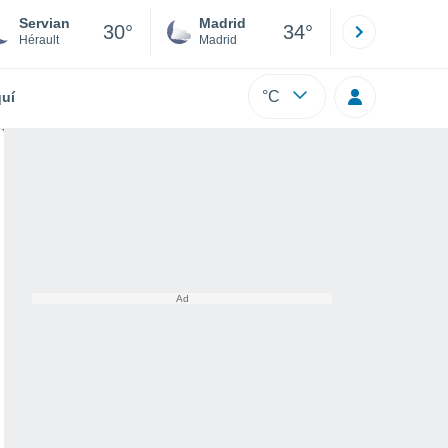
Servian
Madrid
Barcelona
30°
34°
Hérault
Madrid
Barcelona
°C
uí