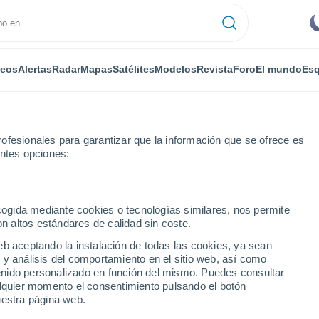
deos
Alertas
Radar
Mapas
Satélites
Modelos
Revista
Foro
El mundo
Esq
ofesionales para garantizar que la información que se ofrece es
entes opciones:
Por horas
ecogida mediante cookies o tecnologías similares, nos permite
on altos estándares de calidad sin coste.
por horas
eb aceptando la instalación de todas las cookies, ya sean
 y análisis del comportamiento en el sitio web, así como
ntenido personalizado en función del mismo. Puedes consultar
alquier momento el consentimiento pulsando el botón
uestra página web.