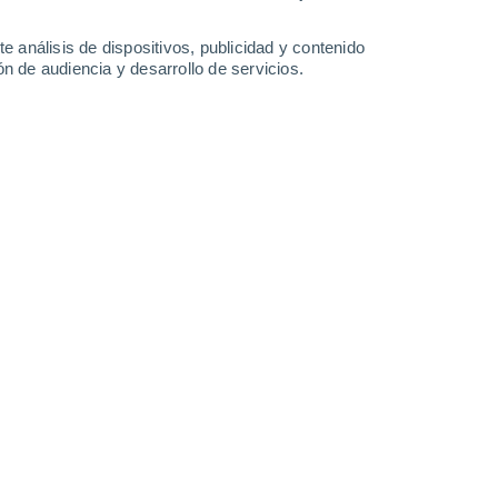
Sábado
8
e análisis de dispositivos, publicidad y contenido
n de audiencia y desarrollo de servicios.
n Servian
28°
Nubes y claros
02:00
Sensación T.
28°
26°
Cielo despejado
05:00
Sensación T.
27°
26°
Soleado
08:00
Sensación T.
27°
32°
Soleado
11:00
Sensación T.
32°