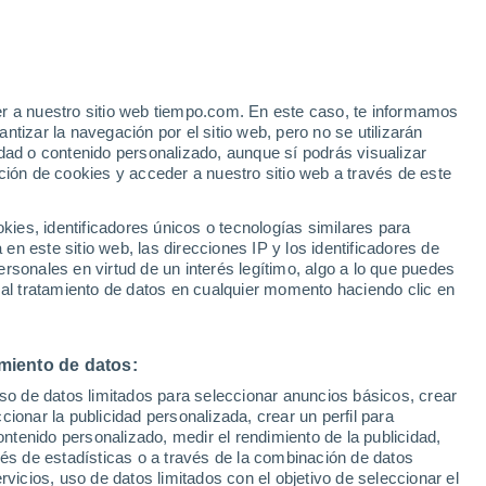
ervian
VIENTO
PRECIPITACIÓN
er a nuestro sitio web tiempo.com. En este caso, te informamos
12
15
18
21
00
03
06
09
12
15
18
21
00
tizar la navegación por el sitio web, pero no se utilizarán
dad o contenido personalizado, aunque sí podrás visualizar
ción de cookies y acceder a nuestro sitio web a través de este
38°
es, identificadores únicos o tecnologías similares para
n este sitio web, las direcciones IP y los identificadores de
36°
35°
35°
rsonales en virtud de un interés legítimo, algo a lo que puedes
33°
32°
 al tratamiento de datos en cualquier momento haciendo clic en
31°
30°
30°
27°
26°
miento de datos:
24°
23°
uso de datos limitados para seleccionar anuncios básicos, crear
ccionar la publicidad personalizada, crear un perfil para
ontenido personalizado, medir el rendimiento de la publicidad,
vés de estadísticas o a través de la combinación de datos
rvicios, uso de datos limitados con el objetivo de seleccionar el