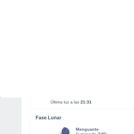
Salida Luna
Puesta Luna
00:32
16:41
SÁBADO, 08 DE AGOSTO
La mayor parte del día
Nubes y claros
Salida del sol a las
06:44
Puesta del sol a las
21:00
Primera luz a las
06:12
Última luz a las
21:31
Fase Lunar
Menguante