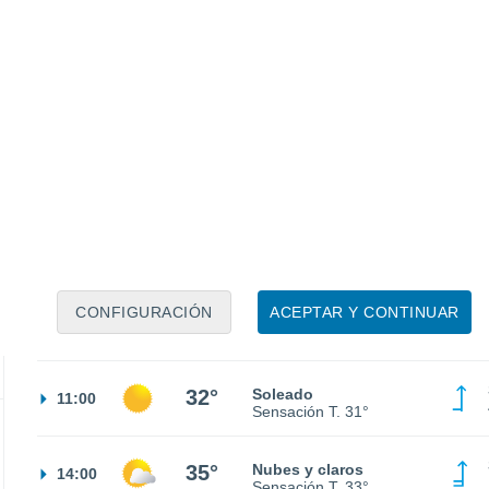
26°
Cielo despejado
02:00
Sensación T.
26°
23°
Cielo despejado
05:00
Sensación T.
25°
CONFIGURACIÓN
ACEPTAR Y CONTINUAR
24°
Soleado
08:00
Sensación T.
25°
32°
Soleado
11:00
Sensación T.
31°
35°
Nubes y claros
14:00
Sensación T.
33°