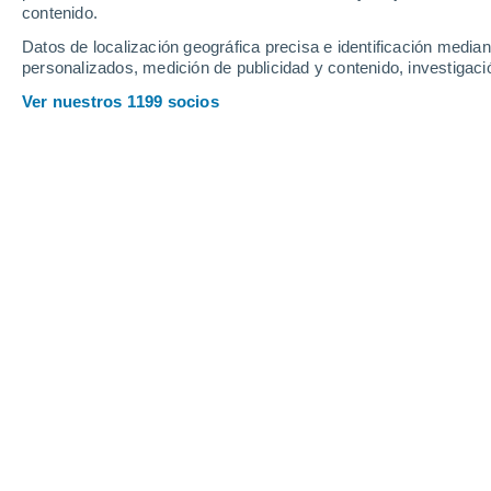
Jueves
6
Viernes
7
contenido.
Datos de localización geográfica precisa e identificación mediant
personalizados, medición de publicidad y contenido, investigació
Ver nuestros 1199 socios
La previsión del tiempo por horas e
JUEVES, 06 DE AGOSTO
2 Alertas ahora
Riesgo Moderado
La mayor parte del día
Soleado
Salida del sol a las
06:41
Puesta del sol a las
21:02
Primera luz a las
06:09
Última luz a las
21:34