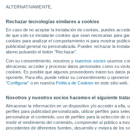
Gráfica del tiempo por horas en S
ALTERNATIVAMENTE,
SÍMBOLO
TEMPERATURA
Rechazar tecnologías similares a cookies
En caso de no aceptar la instalación de cookies, puedes acced
00
03
06
09
12
15
18
21
00
03
06
09
de que solo se instalarán cookies que sean necesarias para garan
cookies para analizar el comportamiento ni para mostrar publici
publicidad general no personalizada. Puedes rechazar la instala
abono pulsando el botón "Rechazar".
Con su consentimiento, nosotros y
nuestros socios
usamos cooki
37°
36°
almacenar, acceder y procesar datos personales como su visita e
cookies. Es posible que algunos proveedores traten tus datos pe
33°
oponerte. Para ello, puede retirar su consentimiento u oponerse
32°
"Configurar"
o en nuestra
Política de Cookies
en este sitio web.
29°
28°
26°
26°
26°
Nosotros y nuestros socios hacemos el siguiente trata
24°
24°
Almacenar la información en un dispositivo y/o acceder a ella, 
perfiles para publicidad personalizada, utilizar perfiles para sele
personalizar el contenido, uso de perfiles para la selección de c
medir el rendimiento del contenido, comprender al público a tra
procedentes de diferentes fuentes, desarrollo y mejora de los se