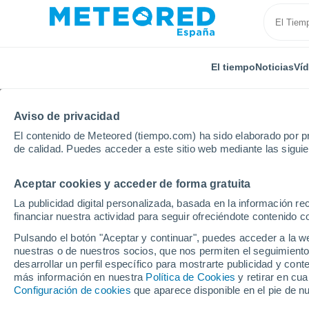
El tiempo
Noticias
Ví
Aviso de privacidad
El contenido de Meteored (tiempo.com) ha sido elaborado por pr
de calidad. Puedes acceder a este sitio web mediante las sigui
Aceptar cookies y acceder de forma gratuita
Inicio
Francia
Occitania
Hérault
Servian
La publicidad digital personalizada, basada en la información r
financiar nuestra actividad para seguir ofreciéndote contenido c
El tiempo en Servian 
Pulsando el botón "Aceptar y continuar", puedes acceder a la w
nuestras o de nuestros socios, que nos permiten el seguimiento
desarrollar un perfil específico para mostrarte publicidad y co
El Tiempo 1 - 7 días
Por horas
más información en nuestra
Política de Cookies
y retirar en cu
Configuración de cookies
que aparece disponible en el pie de n