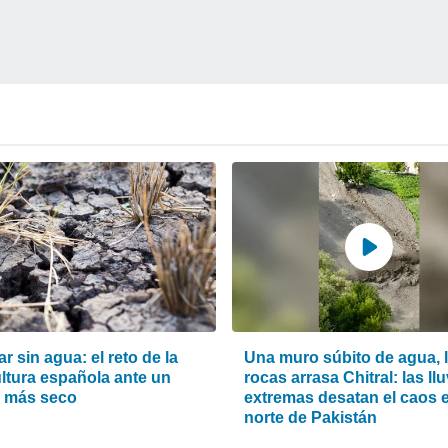
ar sin agua: el reto de la
Una muro súbito de agua, 
ultura española ante un
rocas arrasa Chitral: las ll
o más seco
extremas desatan el caos e
norte de Pakistán