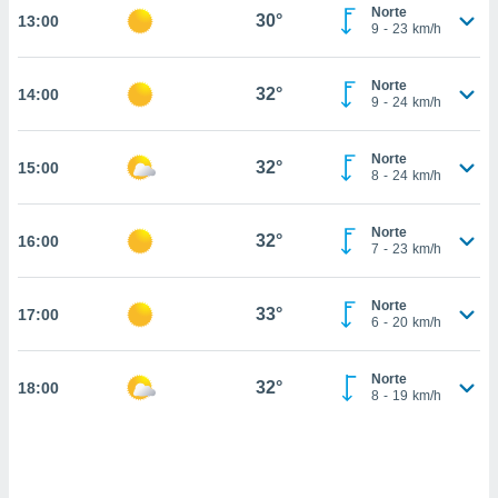
estra
Norte
30°
13:00
ara seguir
9
-
23
km/h
e contenido
stándares
ACEPTAR
Norte
sin coste.
32°
14:00
Y
9
-
24
km/h
CONTINUAR
 botón
continuar",
Norte
32°
15:00
der a la
CONFIGURACIÓN
8
-
24
km/h
ndo la
 de todas
, ya sean
Norte
32°
16:00
7
-
23
km/h
de nuestros
 nos
Norte
33°
17:00
 y análisis
6
-
20
km/h
tamiento en
b, así como
un perfil
Norte
32°
18:00
8
-
19
km/h
para
ublicidad y
do en
 mismo.