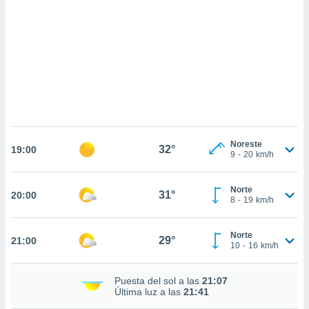
sultar más
 en nuestra
 Cookies
y
ualquier
ento
 botón
ación de
kies
 disponible
e nuestra
Noreste
32°
.
19:00
9
-
20
km/h
IVAMENTE,
Norte
31°
20:00
8
-
19
km/h
as
 a cookies
Norte
29°
21:00
10
-
16
km/h
 no aceptar
ón de
uedes
Puesta del sol a las
21:07
uestro sitio
Última luz a las
21:41
.com. En