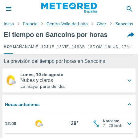
privacidad
o de
Inicio
Francia
Centro-Valle de Loira
Cher
Sancoins
tiempo.com)
borado por
El tiempo en Sancoins por horas
es para
ue la
HOY
MAÑANA
MIÉ. 12
JUE. 13
VIE. 14
SÁB. 15
DOM. 16
LUN. 17
MAR.
 que se
e calidad.
eder a este
La previsión del tiempo por horas en Sancoins
ediante las
opciones:
Lunes, 10 de agosto
Nubes y claros
ookies y
La mayor parte del día
e forma
Horas anteriores
d digital
ada, basada
mación
Noroeste
ediante
29°
12:00
7
-
20
km/h
ecnologías
nos permite