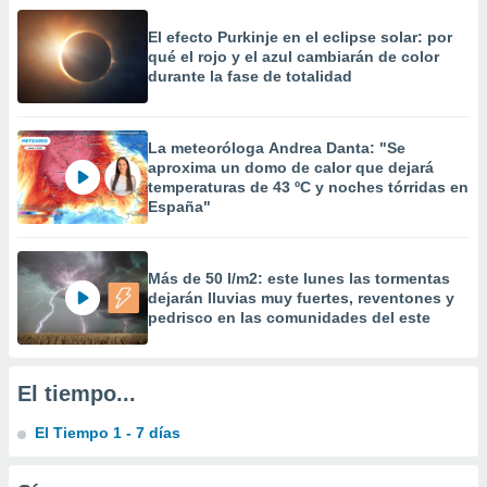
 la
El efecto Purkinje en el eclipse solar: por
da, crear un
qué el rojo y el azul cambiarán de color
personalizar
durante la fase de totalidad
o, uso de
a la
e contenido
La meteoróloga Andrea Danta: "Se
do, medir el
aproxima un domo de calor que dejará
 de la
temperaturas de 43 ºC y noches tórridas en
medir el
España"
 del
 comprender
 través de
Más de 50 l/m2: este lunes las tormentas
s o a través
dejarán lluvias muy fuertes, reventones y
nación de
pedrisco en las comunidades del este
edentes de
fuentes,
y mejora de
os, uso de
El tiempo...
ados con el
 seleccionar
El Tiempo 1 - 7 días
o.
calización