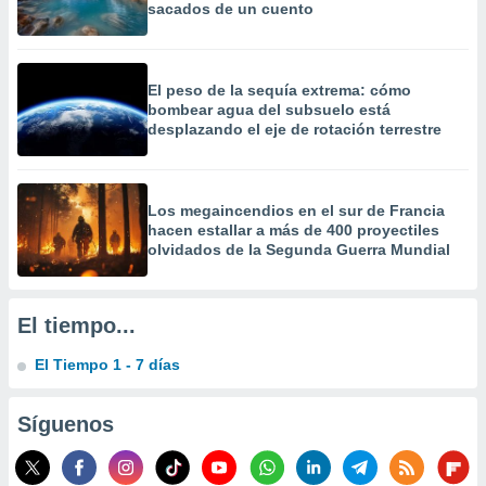
sacados de un cuento
precisa e
ión mediante
, publicidad
El peso de la sequía extrema: cómo
bombear agua del subsuelo está
dos,
desplazando el eje de rotación terrestre
 publicidad
,
ón de
 desarrollo
Los megaincendios en el sur de Francia
s.
hacen estallar a más de 400 proyectiles
olvidados de la Segunda Guerra Mundial
tros 1199
ios
El tiempo...
El Tiempo 1 - 7 días
Síguenos