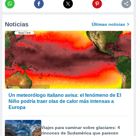
 la
da, crear un
personalizar
Noticias
Últimas noticias
o, uso de
a la
e contenido
do, medir el
 de la
medir el
 del
 comprender
 través de
s o a través
nación de
edentes de
Un meteorólogo italiano avisa: el fenómeno de El
fuentes,
Niño podría traer olas de calor más intensas a
y mejora de
Europa
os, uso de
ados con el
 seleccionar
o.
Viajes para caminar sobre glaciares: 4
rincones de Sudamérica que parecen
calización