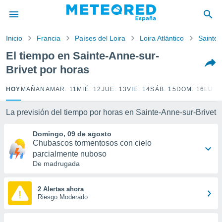
privacidad
o de
Inicio
Francia
Países del Loira
Loira Atlántico
Sainte-
tiempo.com)
borado por
El tiempo en Sainte-Anne-sur-
es para
Brivet por horas
ue la
 que se
e calidad.
HOY
MAÑANA
MAR. 11
MIÉ. 12
JUE. 13
VIE. 14
SÁB. 15
DOM. 16
LUN.
eder a este
ediante las
La previsión del tiempo por horas en Sainte-Anne-sur-Brivet
opciones:
Domingo, 09 de agosto
ookies y
Chubascos tormentosos con cielo
e forma
parcialmente nuboso
De madrugada
d digital
ada, basada
mación
2 Alertas ahora
ediante
Riesgo Moderado
ecnologías
nos permite