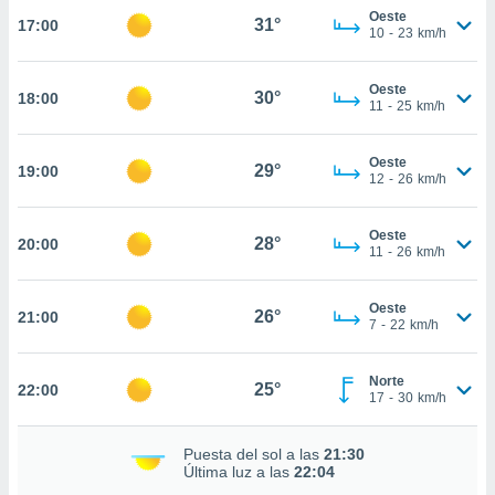
te
Oeste
31°
17:00
 de que
10
-
23
km/h
talarán
e sean
Oeste
para
30°
18:00
11
-
25
km/h
a
por el sitio
o se
Oeste
29°
19:00
cookies para
12
-
26
km/h
nto ni para
Oeste
licidad o
28°
20:00
11
-
26
km/h
ado, aunque
sualizar
Oeste
26°
21:00
general no
7
-
22
km/h
ada. Puedes
 instalación
Norte
y acceder a
25°
22:00
17
-
30
km/h
io web a
ste abono
 botón
Puesta del sol a las
21:30
.
Última luz a las
22:04