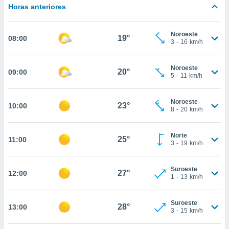
estra
Horas anteriores
ara seguir
e contenido
stándares
Noroeste
ACEPTAR
19°
08:00
sin coste.
3
-
16
km/h
Y
CONTINUAR
 botón
continuar",
Noroeste
20°
09:00
5
-
11
km/h
der a la
CONFIGURACIÓN
ndo la
 de todas
Noroeste
23°
10:00
, ya sean
8
-
20
km/h
de nuestros
 nos
Norte
25°
11:00
3
-
19
km/h
 y análisis
tamiento en
b, así como
Suroeste
27°
12:00
un perfil
1
-
13
km/h
para
ublicidad y
Suroeste
28°
13:00
3
-
15
km/h
do en
 mismo.