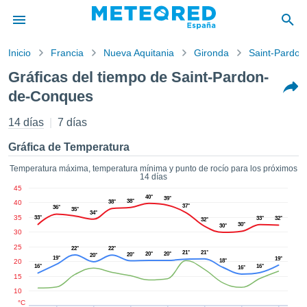
Inicio
Francia
Nueva Aquitania
Gironda
Saint-Pardo
privacidad
Gráficas del tiempo de Saint-Pardon-
enido de
de-Conques
tiempo.com)
aborado por
14 días
7 días
ales para
ar que la
Gráfica de Temperatura
ón que se
de calidad.
Temperatura máxima, temperatura mínima y punto de rocío para los próximos
eder a este
14 días
ediante las
45
40°
 opciones:
39°
38°
40
38°
37°
36°
35°
34°
35
33°
33°
32°
32°
30°
cookies y
30°
30
de forma
25
22°
22°
uita
21°
21°
20°
20°
20°
20°
19°
19°
20
18°
16°
16°
16°
dad digital
15
ada, basada
10
formación
°C