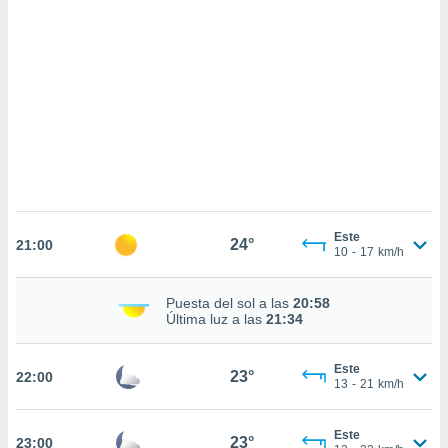
sultar más
 en nuestra
 Cookies
y
ualquier
ento
 botón
ación de
kies
 disponible
e nuestra
.
Este
24°
21:00
10
-
17
km/h
IVAMENTE,
Puesta del sol a las
20:58
as
Última luz a las
21:34
 a cookies
 no aceptar
Este
23°
22:00
ón de
13
-
21
km/h
uedes
uestro sitio
.com. En
Este
23°
23:00