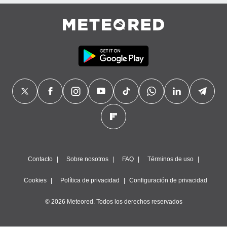
precisa e
ión mediante
, publicidad
dos,
 publicidad
,
ón de
 desarrollo
s.
tros 1199
ios
Contacto
Sobre nosotros
FAQ
Términos de uso
Cookies
Política de privacidad
Configuración de privacidad
© 2026 Meteored. Todos los derechos reservados