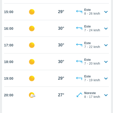
estra
ara seguir
Este
e contenido
29°
15:00
8
-
26
km/h
stándares
ACEPTAR
sin coste.
Y
Este
CONTINUAR
30°
16:00
 botón
7
-
24
km/h
continuar",
der a la
CONFIGURACIÓN
ndo la
Este
30°
17:00
7
-
22
km/h
 de todas
, ya sean
de nuestros
Este
30°
18:00
 nos
7
-
20
km/h
 y análisis
tamiento en
Este
29°
19:00
7
-
19
km/h
b, así como
un perfil
para
Noreste
27°
20:00
ublicidad y
8
-
17
km/h
do en
 mismo.