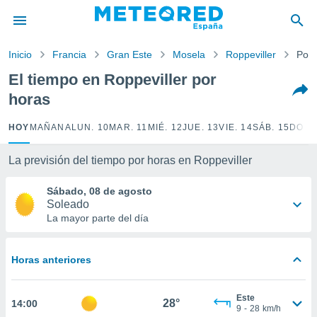
privacidad
o de
Inicio
Francia
Gran Este
Mosela
Roppeviller
Por 
tiempo.com)
borado por
El tiempo en Roppeviller por
es para
horas
ue la
 que se
e calidad.
HOY
MAÑANA
LUN. 10
MAR. 11
MIÉ. 12
JUE. 13
VIE. 14
SÁB. 15
DOM.
eder a este
ediante las
La previsión del tiempo por horas en Roppeviller
opciones:
Sábado, 08 de agosto
ookies y
Soleado
e forma
La mayor parte del día
d digital
ada, basada
Horas anteriores
mación
ediante
ecnologías
Este
28°
14:00
nos permite
9
-
28
km/h