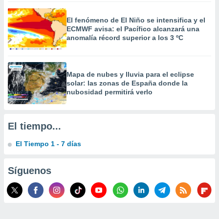
 la
El fenómeno de El Niño se intensifica y el
da, crear un
ECMWF avisa: el Pacífico alcanzará una
personalizar
anomalía récord superior a los 3 ºC
o, uso de
a la
e contenido
do, medir el
Mapa de nubes y lluvia para el eclipse
 de la
solar: las zonas de España donde la
medir el
nubosidad permitirá verlo
 del
 comprender
 través de
El tiempo...
s o a través
nación de
El Tiempo 1 - 7 días
edentes de
fuentes,
y mejora de
Síguenos
os, uso de
ados con el
 seleccionar
o.
calización