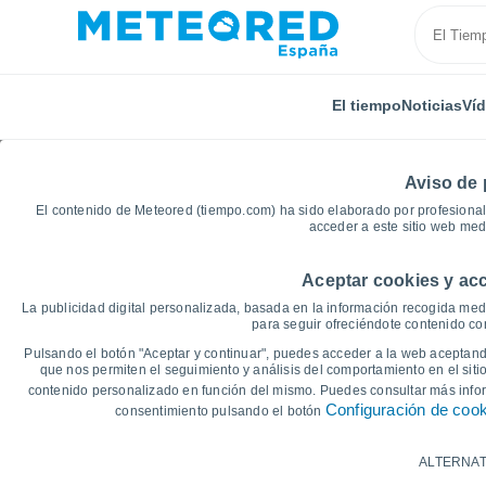
El tiempo
Noticias
Ví
Aviso de 
El contenido de Meteored (tiempo.com) ha sido elaborado por profesional
acceder a este sitio web med
Aceptar cookies y acc
Inicio
Francia
Occitania
Aveyron
Rodelle
La publicidad digital personalizada, basada en la información recogida medi
para seguir ofreciéndote contenido con
Gráficas del tiempo de
Pulsando el botón "Aceptar y continuar", puedes acceder a la web aceptando
que nos permiten el seguimiento y análisis del comportamiento en el sitio
contenido personalizado en función del mismo. Puedes consultar más inf
14 días
7 días
Configuración de coo
consentimiento pulsando el botón
Gráfica de Temperatura
ALTERNAT
Temperatura máxima, temperatura mínim