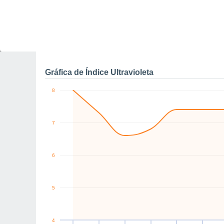
0
E
S
S
SW
W
W
km/h
Sáb
8
Dom
9
Lun
10
Mar
11
Mié
12
Jue
13
V
Rachas máximas de vien
Gráfica de Índice Ultravioleta
8
7
6
5
4