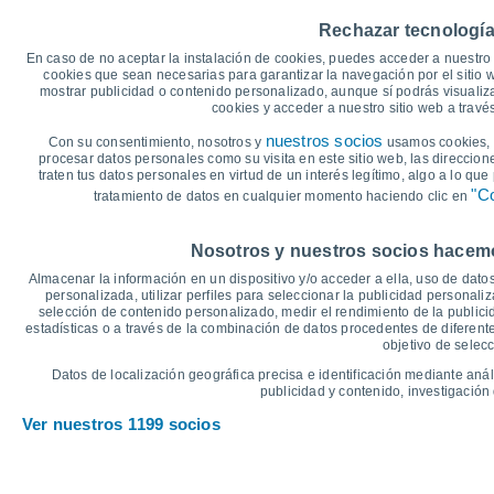
40
38°
38°
37°
37°
36°
35°
Rechazar tecnología
35
En caso de no aceptar la instalación de cookies, puedes acceder a nuestro 
30
cookies que sean necesarias para garantizar la navegación por el sitio w
mostrar publicidad o contenido personalizado, aunque sí podrás visualiz
25
23°
22°
21°
cookies y acceder a nuestro sitio web a trav
21°
20°
20
18°
nuestros socios
Con su consentimiento, nosotros y
usamos cookies, i
15
procesar datos personales como su visita en este sitio web, las direccion
traten tus datos personales en virtud de un interés legítimo, algo a lo qu
10
"Co
tratamiento de datos en cualquier momento haciendo clic en
5
°C
Nosotros y nuestros socios hacemos
Sáb
8
Dom
9
Lun
10
Mar
11
Mié
12
Jue
13
V
Almacenar la información en un dispositivo y/o acceder a ella, uso de datos
Temperatura Máxima
T
personalizada, utilizar perfiles para seleccionar la publicidad personaliz
selección de contenido personalizado, medir el rendimiento de la publici
estadísticas o a través de la combinación de datos procedentes de diferentes
objetivo de selecc
Gráfica de Precipitación y Nubosidad
Datos de localización geográfica precisa e identificación mediante anál
Lluvia, nieve y nubos
publicidad y contenido, investigación 
5
Ver nuestros 1199 socios
1019
1017
1016
10