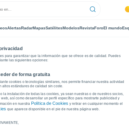
deos
Alertas
Radar
Mapas
Satélites
Modelos
Revista
Foro
El mundo
Esq
privacidad
es para garantizar que la información que se ofrece es de calidad. Puedes
iante las siguientes opciones:
eder de forma gratuita
Gráficas del tiempo
ante cookies o tecnologías similares, nos permite financiar nuestra actividad
 altos estándares de calidad sin coste.
 Rodelle
 la instalación de todas las cookies, ya sean nuestras o de nuestros socios,
 web, así como desarrollar un perfil específico para mostrarte publicidad y
Política de Cookies
ormación en nuestra
y retirar en cualquier momento el
kies
que aparece disponible en el pie de nuestra página web.
IVAMENTE,
a y punto de rocío para los próximos 14 días