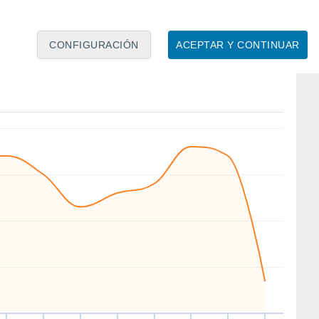
CONFIGURACIÓN
ACEPTAR Y CONTINUAR
W
W
W
W
NW
W
SW
S
ie
14
Sáb
15
Dom
16
Lun
17
Mar
18
Mié
19
Jue
20
Vie
21
to
Velocidad media del viento