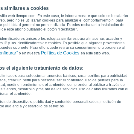
39°
37°
s similares a cookies
34°
33°
30°
30°
sitio web tiempo.com. En este caso, te informamos de que solo se instalarán
eb, pero no se utilizarán cookies para analizar el comportamiento ni para
27°
26°
ar publicidad general no personalizada. Puedes rechazar la instalación de
22°
22°
21°
és de este abono pulsando el botón "Rechazar".
19°
18°
18°
16°
dentificadores únicos o tecnologías similares para almacenar, acceder y
14°
es IP y los identificadores de cookies. Es posible que algunos proveedores
e puedes oponerte. Para ello, puede retirar su consentimiento u oponerse al
nfigurar"
Política de Cookies
o en nuestra
en este sitio web.
 el siguiente tratamiento de datos:
ie
14
Sáb
15
Dom
16
Lun
17
Mar
18
Mié
19
Jue
20
Vie
21
 limitados para seleccionar anuncios básicos, crear perfiles para publicidad
emperatura Mínima
Punto de rocío
ada, crear un perfil para personalizar el contenido, uso de perfiles para la
dad, medir el rendimiento del contenido, comprender al público a través de
 fuentes, desarrollo y mejora de los servicios, uso de datos limitados con el
ionar el contenido.
isis de dispositivos, publicidad y contenido personalizados, medición de
idad para los próximos 14 días
de audiencia y desarrollo de servicios.
100
1017
16
1016
75