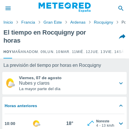
privacidad
o de
Inicio
Francia
Gran Este
Ardenas
Rocquigny
Por
tiempo.com)
borado por
El tiempo en Rocquigny por
es para
horas
ue la
 que se
e calidad.
HOY
MAÑANA
DOM. 09
LUN. 10
MAR. 11
MIÉ. 12
JUE. 13
VIE. 14
SÁB.
eder a este
ediante las
La previsión del tiempo por horas en Rocquigny
opciones:
Viernes, 07 de agosto
ookies y
Nubes y claros
e forma
La mayor parte del día
d digital
ada, basada
Horas anteriores
mación
ediante
ecnologías
Noreste
18°
10:00
nos permite
4
-
13
km/h