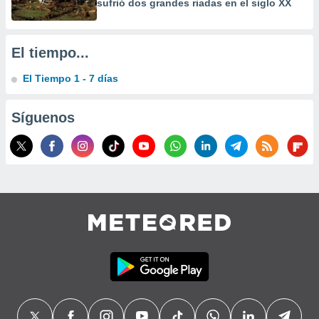
sufrió dos grandes riadas en el siglo XX
precisa e
ión mediante
, publicidad
El tiempo...
dos,
El Tiempo 1 - 7 días
 publicidad
,
Síguenos
ón de
 desarrollo
s.
tros 1199
ios