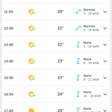
estra
ara seguir
Noreste
e contenido
20°
11:00
5
-
15
km/h
stándares
ACEPTAR
sin coste.
Y
Noreste
CONTINUAR
21°
12:00
 botón
5
-
16
km/h
continuar",
der a la
CONFIGURACIÓN
ndo la
Norte
22°
13:00
4
-
16
km/h
 de todas
, ya sean
de nuestros
Norte
23°
14:00
 nos
6
-
19
km/h
 y análisis
tamiento en
Norte
23°
15:00
8
-
21
km/h
b, así como
un perfil
para
Norte
24°
16:00
ublicidad y
10
-
24
km/h
do en
Norte
 mismo.
24°
17:00