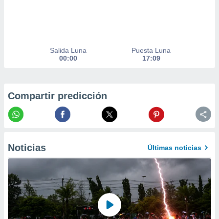
er momento
ic en
o en
 Cookies
en
Salida Luna
Puesta Luna
eb.
00:00
17:09
y
socios
el
Compartir predicción
to de
la
 en un
Noticias
Últimas noticias
 y/o acceder
 de datos
ara
 anuncios
ar perfiles
idad
a, utilizar
a