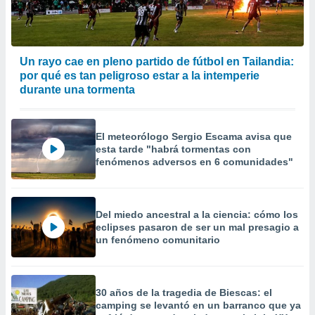
 la
da, crear un
personalizar
Un rayo cae en pleno partido de fútbol en Tailandia:
o, uso de
por qué es tan peligroso estar a la intemperie
a la
e contenido
durante una tormenta
do, medir el
 de la
medir el
El meteorólogo Sergio Escama avisa que
 del
esta tarde "habrá tormentas con
 comprender
fenómenos adversos en 6 comunidades"
 través de
s o a través
nación de
edentes de
Del miedo ancestral a la ciencia: cómo los
fuentes,
eclipses pasaron de ser un mal presagio a
y mejora de
un fenómeno comunitario
os, uso de
ados con el
 seleccionar
o.
30 años de la tragedia de Biescas: el
camping se levantó en un barranco que ya
calización