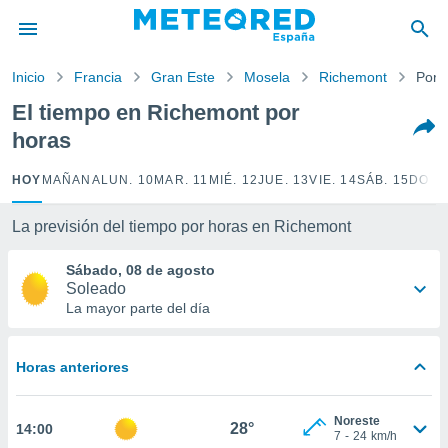
privacidad
o de
Inicio
Francia
Gran Este
Mosela
Richemont
Por 
tiempo.com)
borado por
El tiempo en Richemont por
es para
horas
ue la
 que se
e calidad.
HOY
MAÑANA
LUN. 10
MAR. 11
MIÉ. 12
JUE. 13
VIE. 14
SÁB. 15
DOM.
eder a este
ediante las
La previsión del tiempo por horas en Richemont
opciones:
Sábado, 08 de agosto
ookies y
Soleado
e forma
La mayor parte del día
d digital
ada, basada
Horas anteriores
mación
ediante
ecnologías
Noreste
28°
14:00
nos permite
7
-
24
km/h