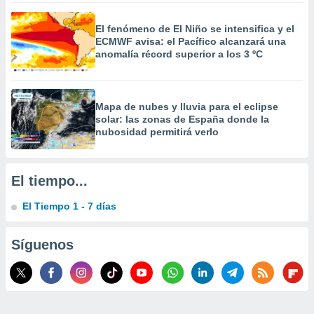
 la
El fenómeno de El Niño se intensifica y el
da, crear un
ECMWF avisa: el Pacífico alcanzará una
personalizar
anomalía récord superior a los 3 ºC
o, uso de
a la
e contenido
do, medir el
Mapa de nubes y lluvia para el eclipse
 de la
solar: las zonas de España donde la
medir el
nubosidad permitirá verlo
 del
 comprender
 través de
El tiempo...
s o a través
nación de
El Tiempo 1 - 7 días
edentes de
fuentes,
y mejora de
Síguenos
os, uso de
ados con el
 seleccionar
o.
calización