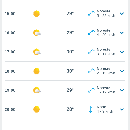
estra
ara seguir
Noreste
e contenido
29°
15:00
5
-
22
km/h
stándares
ACEPTAR
sin coste.
Y
Noreste
CONTINUAR
29°
16:00
 botón
4
-
20
km/h
continuar",
der a la
CONFIGURACIÓN
ndo la
Noreste
30°
17:00
3
-
17
km/h
 de todas
, ya sean
de nuestros
Noreste
30°
18:00
 nos
2
-
15
km/h
 y análisis
tamiento en
Noreste
29°
19:00
1
-
12
km/h
b, así como
un perfil
para
Norte
28°
20:00
ublicidad y
4
-
9
km/h
do en
 mismo.