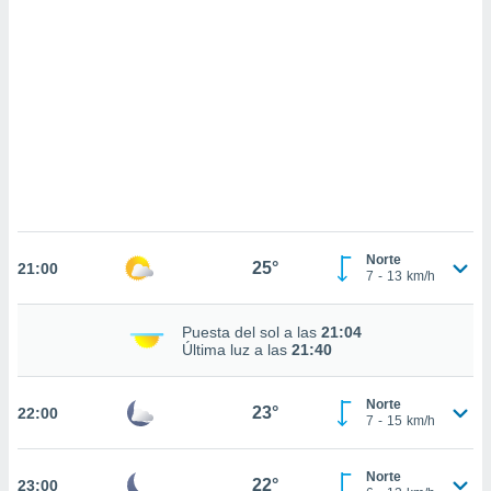
sultar más
 en nuestra
 Cookies
y
ualquier
ento
 botón
ación de
kies
 disponible
e nuestra
.
Norte
25°
21:00
7
-
13
km/h
IVAMENTE,
Puesta del sol a las
21:04
as
Última luz a las
21:40
 a cookies
 no aceptar
Norte
23°
22:00
ón de
7
-
15
km/h
uedes
uestro sitio
.com. En
Norte
22°
23:00