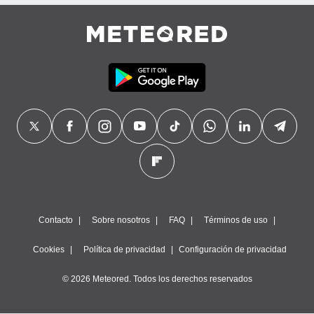
precisa e
ión mediante
, publicidad
dos,
 publicidad
,
ón de
 desarrollo
s.
tros 1199
ios
Contacto
Sobre nosotros
FAQ
Términos de uso
Cookies
Política de privacidad
Configuración de privacidad
© 2026 Meteored. Todos los derechos reservados