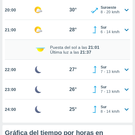
te
 de que
Suroeste
30°
20:00
8
-
20
km/h
talarán
e sean
para
Sur
28°
21:00
a
6
-
14
km/h
por el sitio
o se
Puesta del sol a las
21:01
cookies para
Última luz a las
21:37
nto ni para
licidad o
Sur
27°
22:00
7
-
13
km/h
ado, aunque
sualizar
Sur
general no
26°
23:00
7
-
13
km/h
ada. Puedes
 instalación
y acceder a
Sur
25°
24:00
io web a
8
-
14
km/h
ste abono
 botón
.
Gráfica del tiempo por horas en