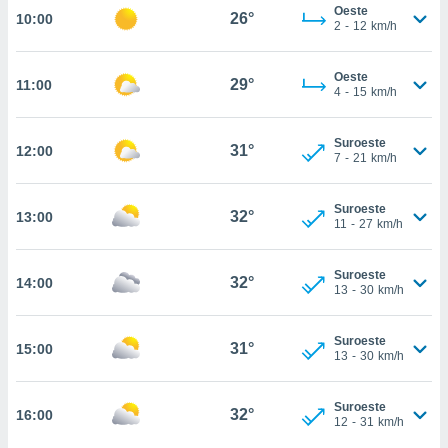
estra
Oeste
26°
10:00
ara seguir
2
-
12
km/h
e contenido
stándares
ACEPTAR
Oeste
sin coste.
29°
11:00
Y
4
-
15
km/h
CONTINUAR
 botón
continuar",
Suroeste
31°
12:00
der a la
CONFIGURACIÓN
7
-
21
km/h
ndo la
 de todas
, ya sean
Suroeste
32°
13:00
11
-
27
km/h
de nuestros
 nos
Suroeste
32°
14:00
 y análisis
13
-
30
km/h
tamiento en
b, así como
un perfil
Suroeste
31°
15:00
13
-
30
km/h
para
ublicidad y
Suroeste
32°
16:00
do en
12
-
31
km/h
 mismo.