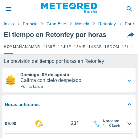
privacidad
o de
Inicio
Francia
Gran Este
Mosela
Retonfey
Por ho
tiempo.com)
borado por
El tiempo en Retonfey por horas
es para
ue la
HOY
MAÑANA
MAR. 11
MIÉ. 12
JUE. 13
VIE. 14
SÁB. 15
DOM. 16
LUN.
 que se
e calidad.
eder a este
La previsión del tiempo por horas en Retonfey
ediante las
opciones:
Domingo, 09 de agosto
Calima con cielo despejado
ookies y
Por la tarde
e forma
Horas anteriores
d digital
ada, basada
mación
Noroeste
ediante
23°
09:00
1
-
8
km/h
ecnologías
nos permite