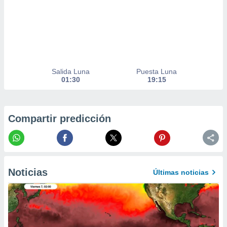
er momento
ic en
o en
 Cookies
en
eb.
Salida Luna
Puesta Luna
y
01:30
19:15
socios
el
to de
Compartir predicción
la
 en un
 y/o acceder
 de datos
Noticias
Últimas noticias
ara
 anuncios
ar perfiles
idad
a, utilizar
a