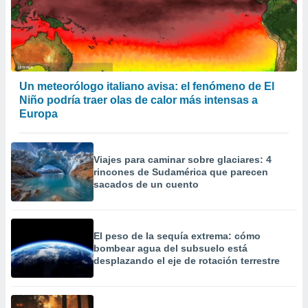
 la
da, crear un
personalizar
o, uso de
a la
Un meteorólogo italiano avisa: el fenómeno de El
e contenido
Niño podría traer olas de calor más intensas a
do, medir el
 de la
Europa
medir el
 del
 comprender
Viajes para caminar sobre glaciares: 4
 través de
rincones de Sudamérica que parecen
s o a través
sacados de un cuento
nación de
edentes de
fuentes,
y mejora de
El peso de la sequía extrema: cómo
os, uso de
bombear agua del subsuelo está
ados con el
desplazando el eje de rotación terrestre
 seleccionar
o.
calización