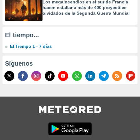
Los megaincendios en el sur de Francia
precisa e
hacen estallar a más de 400 proyectiles
ión mediante
olvidados de la Segunda Guerra Mundial
, publicidad
dos,
El tiempo...
 publicidad
,
El Tiempo 1 - 7 días
ón de
 desarrollo
Síguenos
s.
tros 1199
ios