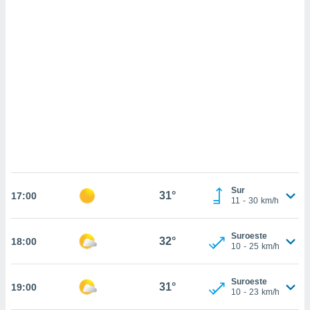
sultar más
 en nuestra
 Cookies
y
ualquier
ento
 botón
ación de
kies
 disponible
e nuestra
.
IVAMENTE,
Sur
31°
17:00
11
-
30
km/h
as
 a cookies
Suroeste
32°
18:00
10
-
25
km/h
 no aceptar
ón de
uedes
Suroeste
31°
19:00
uestro sitio
10
-
23
km/h
.com. En