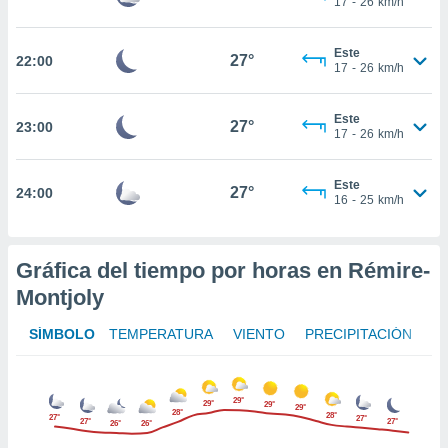
17
-
26
km/h
te
 de que
talarán
Este
27°
22:00
e sean
17
-
26
km/h
para
a
Este
por el sitio
27°
23:00
17
-
26
km/h
o se
cookies para
Este
27°
24:00
nto ni para
16
-
25
km/h
licidad o
ado, aunque
Gráfica del tiempo por horas en Rémire-
sualizar
general no
Montjoly
ada. Puedes
 instalación
SÍMBOLO
TEMPERATURA
VIENTO
PRECIPITACIÓN
y acceder a
io web a
ste abono
29°
 botón
29°
29°
29°
28°
28°
27°
27°
.
27°
27°
26°
26°