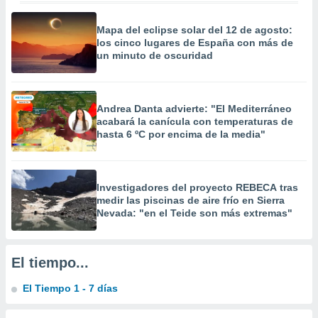
 la
Mapa del eclipse solar del 12 de agosto:
da, crear un
los cinco lugares de España con más de
personalizar
un minuto de oscuridad
o, uso de
a la
e contenido
do, medir el
Andrea Danta advierte: "El Mediterráneo
 de la
acabará la canícula con temperaturas de
medir el
hasta 6 ºC por encima de la media"
 del
 comprender
 través de
s o a través
Investigadores del proyecto REBECA tras
nación de
medir las piscinas de aire frío en Sierra
edentes de
Nevada: "en el Teide son más extremas"
fuentes,
y mejora de
os, uso de
El tiempo...
ados con el
 seleccionar
El Tiempo 1 - 7 días
o.
calización