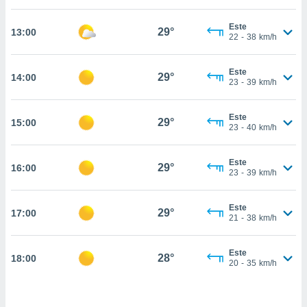
estra
ara seguir
Este
e contenido
29°
13:00
22
-
38
km/h
stándares
ACEPTAR
sin coste.
Y
Este
CONTINUAR
29°
14:00
 botón
23
-
39
km/h
continuar",
der a la
CONFIGURACIÓN
ndo la
Este
29°
15:00
23
-
40
km/h
 de todas
, ya sean
de nuestros
Este
29°
16:00
 nos
23
-
39
km/h
 y análisis
tamiento en
Este
29°
17:00
21
-
38
km/h
b, así como
un perfil
para
Este
28°
18:00
ublicidad y
20
-
35
km/h
do en
 mismo.