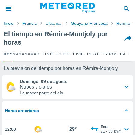
privacidad
o de
Inicio
Francia
Ultramar
Guayana Francesa
Rémire-M
tiempo.com)
borado por
El tiempo en Rémire-Montjoly por
es para
horas
ue la
 que se
e calidad.
HOY
MAÑANA
MAR. 11
MIÉ. 12
JUE. 13
VIE. 14
SÁB. 15
DOM. 16
LUN.
eder a este
ediante las
La previsión del tiempo por horas en Rémire-Montjoly
opciones:
Domingo, 09 de agosto
ookies y
Nubes y claros
e forma
La mayor parte del día
d digital
ada, basada
Horas anteriores
mación
ediante
ecnologías
Este
29°
12:00
nos permite
21
-
36
km/h