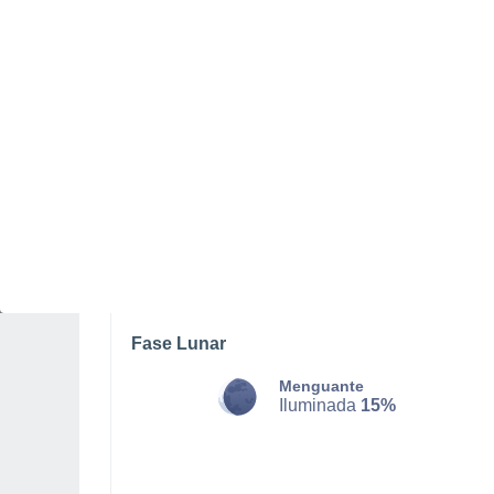
DOMINGO, 09 DE AGOSTO
Por la tarde
Lluvia débil con cielo
parcialmente nuboso
Salida del sol a las
06:21
Puesta del sol a las
20:57
Primera luz a las
05:46
Última luz a las
21:32
Fase Lunar
Menguante
Iluminada
15%