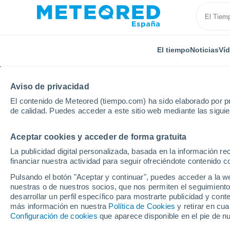
El tiempo
Noticias
Ví
Aviso de privacidad
El contenido de Meteored (tiempo.com) ha sido elaborado por pr
de calidad. Puedes acceder a este sitio web mediante las sigui
Aceptar cookies y acceder de forma gratuita
Inicio
Francia
Borgoña-Franco Condado
Alto S
La publicidad digital personalizada, basada en la información r
financiar nuestra actividad para seguir ofreciéndote contenido c
El tiempo en Raddon-
Pulsando el botón "Aceptar y continuar", puedes acceder a la w
nuestras o de nuestros socios, que nos permiten el seguimiento
desarrollar un perfil específico para mostrarte publicidad y co
El Tiempo 1 - 7 días
Por horas
más información en nuestra
Política de Cookies
y retirar en cu
Configuración de cookies
que aparece disponible en el pie de n