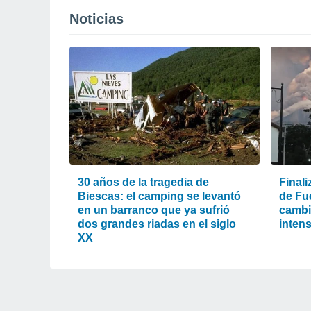
Noticias
30 años de la tragedia de
Finali
Biescas: el camping se levantó
de Fu
en un barranco que ya sufrió
cambió
dos grandes riadas en el siglo
intens
XX