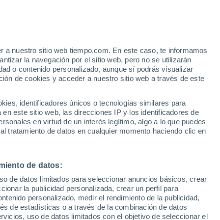
 Raddon-et-Chapendu
VIENTO
PRECIPITACIÓN
er a nuestro sitio web tiempo.com. En este caso, te informamos
12
15
18
21
00
03
06
09
12
15
18
21
00
tizar la navegación por el sitio web, pero no se utilizarán
dad o contenido personalizado, aunque sí podrás visualizar
ción de cookies y acceder a nuestro sitio web a través de este
es, identificadores únicos o tecnologías similares para
32°
32°
n este sitio web, las direcciones IP y los identificadores de
31°
29°
rsonales en virtud de un interés legítimo, algo a lo que puedes
29°
27°
 al tratamiento de datos en cualquier momento haciendo clic en
27°
26°
24°
24°
23°
22°
miento de datos:
20°
uso de datos limitados para seleccionar anuncios básicos, crear
ccionar la publicidad personalizada, crear un perfil para
ontenido personalizado, medir el rendimiento de la publicidad,
vés de estadísticas o a través de la combinación de datos
0.6
0.2
rvicios, uso de datos limitados con el objetivo de seleccionar el