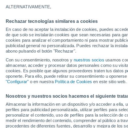
Gráfica del tiempo por horas en
ALTERNATIVAMENTE,
SÍMBOLO
TEMPERATURA
Rechazar tecnologías similares a cookies
En caso de no aceptar la instalación de cookies, puedes acced
00
03
06
09
12
15
18
21
00
03
06
09
de que solo se instalarán cookies que sean necesarias para garan
cookies para analizar el comportamiento ni para mostrar publici
publicidad general no personalizada. Puedes rechazar la instala
abono pulsando el botón "Rechazar".
Con su consentimiento, nosotros y
nuestros socios
usamos cooki
almacenar, acceder y procesar datos personales como su visita e
cookies. Es posible que algunos proveedores traten tus datos pe
28°
27°
oponerte. Para ello, puede retirar su consentimiento u oponerse
25°
"Configurar"
o en nuestra
Política de Cookies
en este sitio web.
24°
21°
Nosotros y nuestros socios hacemos el siguiente trata
19°
18°
18°
18°
Almacenar la información en un dispositivo y/o acceder a ella, 
17°
perfiles para publicidad personalizada, utilizar perfiles para sele
15°
personalizar el contenido, uso de perfiles para la selección de c
medir el rendimiento del contenido, comprender al público a tra
procedentes de diferentes fuentes, desarrollo y mejora de los se