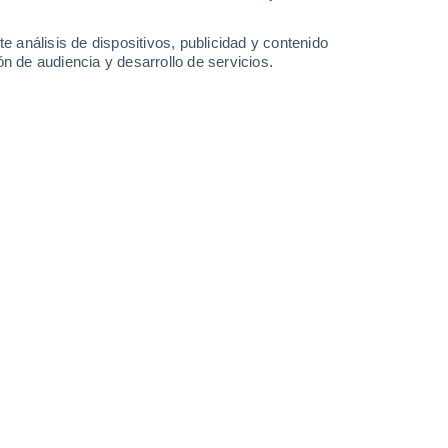
Domingo
9
e análisis de dispositivos, publicidad y contenido
n de audiencia y desarrollo de servicios.
en Raddon-et-Chapendu
19°
Nubes y claros
02:00
Sensación T.
19°
17°
Nubes y claros
05:00
Sensación T.
17°
18°
Soleado
08:00
Sensación T.
18°
24°
Soleado
11:00
Sensación T.
25°