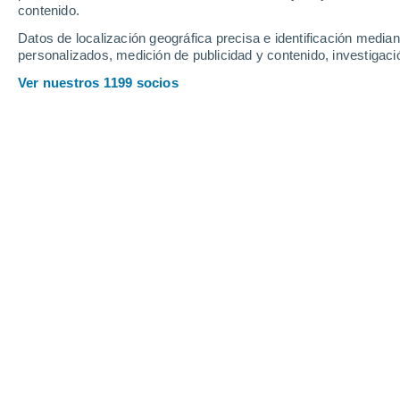
Viernes
7
Sábado
8
contenido.
Datos de localización geográfica precisa e identificación mediant
personalizados, medición de publicidad y contenido, investigació
Ver nuestros 1199 socios
La previsión del tiempo por horas 
VIERNES, 07 DE AGOSTO
La mayor parte del día
Soleado
Salida del sol a las
06:18
Puesta del sol a las
21:00
Primera luz a las
05:43
Última luz a las
21:35
Fase Lunar