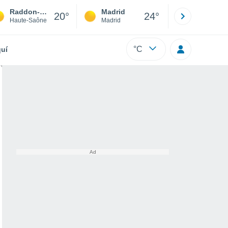
Raddon-et-Chapendu
Madrid
Barcelona
20°
24°
Haute-Saône
Madrid
Barcelona
°C
uí