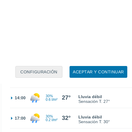
22°
Nubes y claros
02:00
Sensación T.
22°
20°
Nubes y claros
05:00
Sensación T.
20°
23°
Nubes y claros
08:00
Sensación T.
25°
CONFIGURACIÓN
ACEPTAR Y CONTINUAR
29°
Parcialmente nuboso
11:00
Sensación T.
28°
30%
27°
Lluvia débil
14:00
0.6 l/m²
Sensación T.
27°
30%
32°
Lluvia débil
17:00
0.2 l/m²
Sensación T.
30°