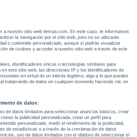
Presles-et-Boves
VIENTO
PRECIPITACIÓN
er a nuestro sitio web tiempo.com. En este caso, te informamos
12
15
18
21
00
03
06
09
12
15
18
21
00
tizar la navegación por el sitio web, pero no se utilizarán
dad o contenido personalizado, aunque sí podrás visualizar
ción de cookies y acceder a nuestro sitio web a través de este
30°
29°
28°
es, identificadores únicos o tecnologías similares para
26°
26°
n este sitio web, las direcciones IP y los identificadores de
25°
31°
rsonales en virtud de un interés legítimo, algo a lo que puedes
23°
 al tratamiento de datos en cualquier momento haciendo clic en
22°
20°
17°
17°
miento de datos:
15°
uso de datos limitados para seleccionar anuncios básicos, crear
ccionar la publicidad personalizada, crear un perfil para
ontenido personalizado, medir el rendimiento de la publicidad,
vés de estadísticas o a través de la combinación de datos
rvicios, uso de datos limitados con el objetivo de seleccionar el