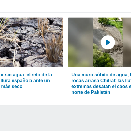
ar sin agua: el reto de la
Una muro súbito de agua, 
ultura española ante un
rocas arrasa Chitral: las ll
o más seco
extremas desatan el caos e
norte de Pakistán