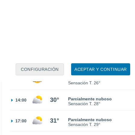
17°
Nubes y claros
02:00
Sensación T.
17°
15°
Calima
05:00
Sensación T.
15°
17°
Calima
08:00
Sensación T.
17°
CONFIGURACIÓN
ACEPTAR Y CONTINUAR
25°
Calima
11:00
Sensación T.
26°
30°
Parcialmente nuboso
14:00
Sensación T.
28°
31°
Parcialmente nuboso
17:00
Sensación T.
29°