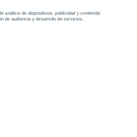
Domingo
9
e análisis de dispositivos, publicidad y contenido
n de audiencia y desarrollo de servicios.
n Presles-et-Boves
14°
Cielo despejado
02:00
Sensación T.
14°
12°
Cielo despejado
05:00
Sensación T.
12°
14°
Nubes y claros
08:00
Sensación T.
14°
20°
Nubes y claros
11:00
Sensación T.
20°