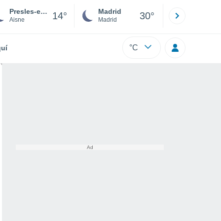
Presles-et-Boves
Madrid
Barcelona
14°
30°
Aisne
Madrid
Barcelona
°C
uí