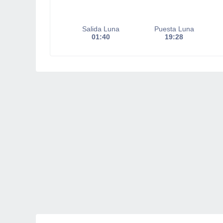
Salida Luna
Puesta Luna
01:40
19:28