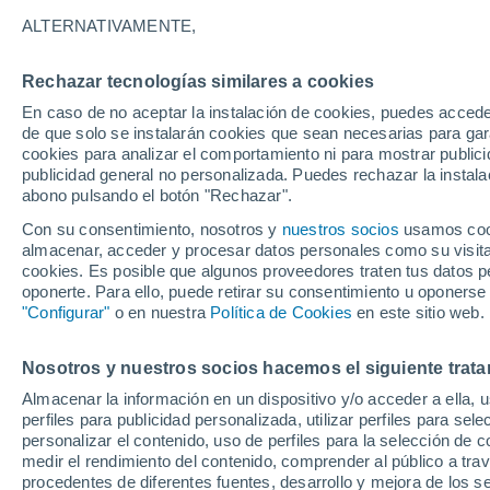
Gráfica del tiempo por horas en 
ALTERNATIVAMENTE,
SÍMBOLO
TEMPERATURA
Rechazar tecnologías similares a cookies
En caso de no aceptar la instalación de cookies, puedes acced
00
03
06
09
12
15
18
21
00
03
06
09
de que solo se instalarán cookies que sean necesarias para garan
cookies para analizar el comportamiento ni para mostrar publici
publicidad general no personalizada. Puedes rechazar la instala
abono pulsando el botón "Rechazar".
Con su consentimiento, nosotros y
nuestros socios
usamos cooki
almacenar, acceder y procesar datos personales como su visita e
cookies. Es posible que algunos proveedores traten tus datos pe
24°
23°
22°
oponerte. Para ello, puede retirar su consentimiento u oponerse
"Configurar"
o en nuestra
Política de Cookies
en este sitio web.
20°
18°
Nosotros y nuestros socios hacemos el siguiente trata
15°
15°
14°
14°
13°
Almacenar la información en un dispositivo y/o acceder a ella, 
12°
perfiles para publicidad personalizada, utilizar perfiles para sele
personalizar el contenido, uso de perfiles para la selección de c
medir el rendimiento del contenido, comprender al público a tra
procedentes de diferentes fuentes, desarrollo y mejora de los se