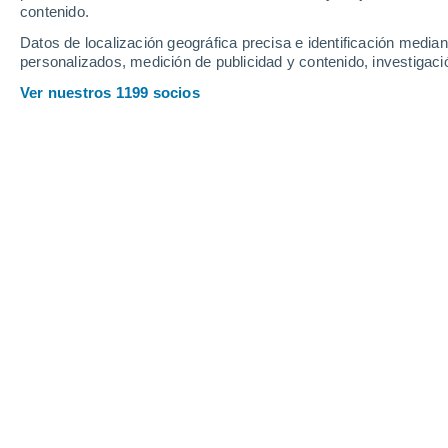
Viernes
7
Sábado
8
contenido.
Datos de localización geográfica precisa e identificación mediant
personalizados, medición de publicidad y contenido, investigació
Ver nuestros 1199 socios
La previsión del tiempo por horas e
VIERNES, 07 DE AGOSTO
La mayor parte del día
Nubes y claros
Salida del sol a las
06:25
Puesta del sol a las
21:16
Primera luz a las
05:48
Última luz a las
21:53
Fase Lunar