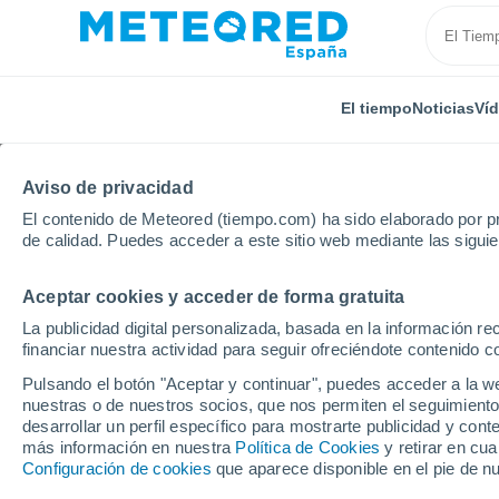
El tiempo
Noticias
Ví
Aviso de privacidad
El contenido de Meteored (tiempo.com) ha sido elaborado por pr
de calidad. Puedes acceder a este sitio web mediante las sigui
Aceptar cookies y acceder de forma gratuita
Inicio
Francia
Alta Francia
Aisne
Presles-et
La publicidad digital personalizada, basada en la información r
financiar nuestra actividad para seguir ofreciéndote contenido c
El tiempo en Presles-
Pulsando el botón "Aceptar y continuar", puedes acceder a la w
nuestras o de nuestros socios, que nos permiten el seguimiento
desarrollar un perfil específico para mostrarte publicidad y co
El Tiempo 1 - 7 días
Por horas
más información en nuestra
Política de Cookies
y retirar en cu
Configuración de cookies
que aparece disponible en el pie de n