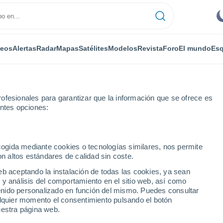
deos
Alertas
Radar
Mapas
Satélites
Modelos
Revista
Foro
El mundo
Esq
ofesionales para garantizar que la información que se ofrece es
entes opciones:
-Boves
Por horas
ecogida mediante cookies o tecnologías similares, nos permite
on altos estándares de calidad sin coste.
et-Boves por horas
eb aceptando la instalación de todas las cookies, ya sean
 y análisis del comportamiento en el sitio web, así como
ntenido personalizado en función del mismo. Puedes consultar
alquier momento el consentimiento pulsando el botón
uestra página web.