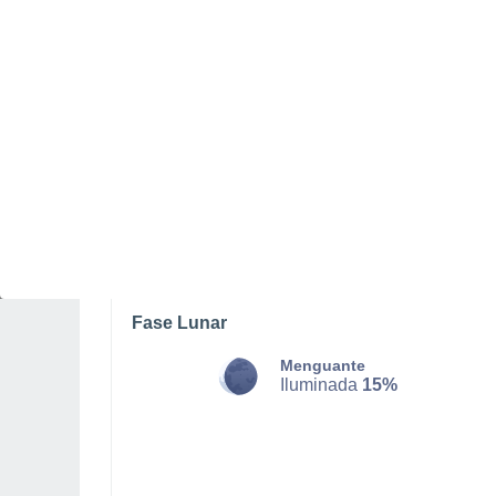
DOMINGO, 09 DE AGOSTO
Por la mañana
Calima con cielo despejado
Salida del sol a las
06:28
Puesta del sol a las
21:13
Primera luz a las
05:51
Última luz a las
21:49
Fase Lunar
Menguante
Iluminada
15%