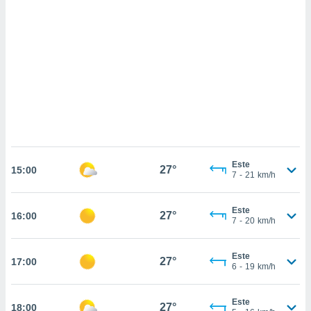
sultar más
 en nuestra
 Cookies
y
ualquier
ento
 botón
ación de
kies
 disponible
e nuestra
.
Este
27°
15:00
7
-
21
km/h
IVAMENTE,
Este
27°
16:00
as
7
-
20
km/h
 a cookies
 no aceptar
Este
27°
17:00
ón de
6
-
19
km/h
uedes
uestro sitio
.com. En
Este
27°
18:00