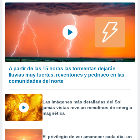
 la
da, crear un
personalizar
o, uso de
a la
e contenido
do, medir el
 de la
medir el
 del
A partir de las 15 horas las tormentas dejarán
 comprender
lluvias muy fuertes, reventones y pedrisco en las
 través de
comunidades del norte
s o a través
nación de
edentes de
fuentes,
Las imágenes más detalladas del Sol
y mejora de
jamás vistas revelan remolinos de energía
os, uso de
magnética
ados con el
 seleccionar
o.
El privilegio de ver amanecer cada día: un
calización