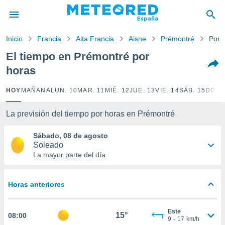
privacidad
o de
Inicio
Francia
Alta Francia
Aisne
Prémontré
Por 
tiempo.com)
borado por
El tiempo en Prémontré por
es para
horas
ue la
 que se
e calidad.
HOY
MAÑANA
LUN. 10
MAR. 11
MIÉ. 12
JUE. 13
VIE. 14
SÁB. 15
DOM.
eder a este
ediante las
La previsión del tiempo por horas en Prémontré
opciones:
Sábado, 08 de agosto
ookies y
Soleado
e forma
La mayor parte del día
d digital
ada, basada
Horas anteriores
mación
ediante
ecnologías
Este
15°
08:00
nos permite
9
-
17
km/h