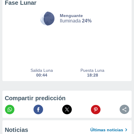
Fase Lunar
er momento
ic en
Menguante
o en
Iluminada
24%
 Cookies
en
eb.
y
socios
el
to de
Salida Luna
Puesta Luna
00:44
18:28
la
 en un
 y/o acceder
Compartir predicción
 de datos
ara
 anuncios
ar perfiles
idad
a, utilizar
Noticias
Últimas noticias
a