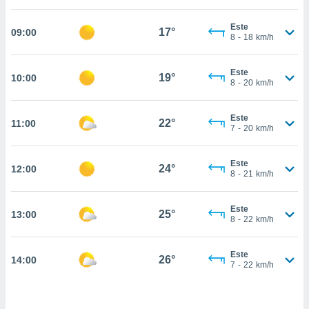
estra
ara seguir
Este
e contenido
17°
09:00
8
-
18
km/h
stándares
ACEPTAR
sin coste.
Y
Este
CONTINUAR
19°
10:00
 botón
8
-
20
km/h
continuar",
der a la
CONFIGURACIÓN
ndo la
Este
22°
11:00
7
-
20
km/h
 de todas
, ya sean
de nuestros
Este
24°
12:00
 nos
8
-
21
km/h
 y análisis
tamiento en
Este
25°
13:00
8
-
22
km/h
b, así como
un perfil
para
Este
26°
14:00
ublicidad y
7
-
22
km/h
do en
 mismo.