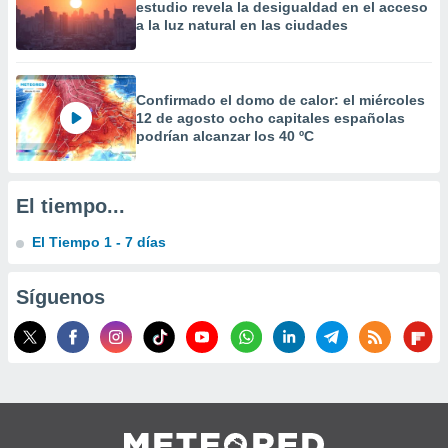
estudio revela la desigualdad en el acceso
precisa e
a la luz natural en las ciudades
ión mediante
, publicidad
Confirmado el domo de calor: el miércoles
dos,
12 de agosto ocho capitales españolas
 publicidad
podrían alcanzar los 40 ºC
,
ón de
 desarrollo
El tiempo...
s.
tros 1199
El Tiempo 1 - 7 días
ios
Síguenos