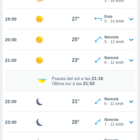
5
-
16
km/h
te
 de que
talarán
Este
27°
19:00
e sean
5
-
14
km/h
para
a
Noreste
por el sitio
25°
20:00
5
-
12
km/h
o se
cookies para
Noreste
23°
21:00
nto ni para
6
-
11
km/h
licidad o
Puesta del sol a las
21:16
ado, aunque
Última luz a las
21:52
sualizar
general no
ada. Puedes
Noreste
21°
22:00
 instalación
6
-
11
km/h
y acceder a
io web a
Noreste
ste abono
20°
23:00
7
-
11
km/h
 botón
.