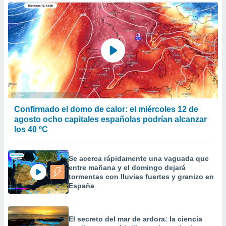
er momento
ic en
o en
 Cookies
en
eb.
y
socios
el
Confirmado el domo de calor: el miércoles 12 de
to de
agosto ocho capitales españolas podrían alcanzar
los 40 ºC
la
 en un
 y/o acceder
Se acerca rápidamente una vaguada que
 de datos
entre mañana y el domingo dejará
ara
tormentas con lluvias fuertes y granizo en
 anuncios
España
ar perfiles
idad
a, utilizar
El secreto del mar de ardora: la ciencia
a