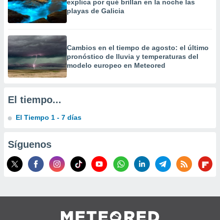
explica por qué brillan en la noche las
 la
playas de Galicia
da, crear un
personalizar
o, uso de
Cambios en el tiempo de agosto: el último
a la
pronóstico de lluvia y temperaturas del
e contenido
modelo europeo en Meteored
do, medir el
 de la
medir el
El tiempo...
 del
 comprender
El Tiempo 1 - 7 días
 través de
s o a través
nación de
Síguenos
edentes de
fuentes,
y mejora de
os, uso de
ados con el
 seleccionar
o.
calización