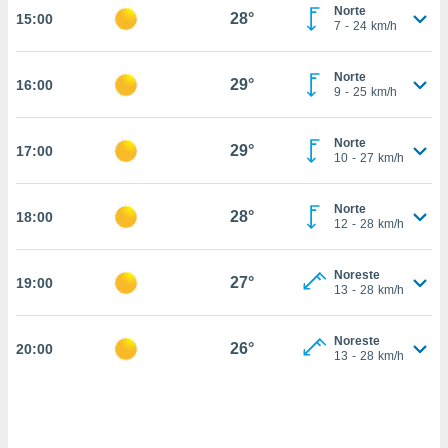
estra
Norte
28°
15:00
ara seguir
7
-
24
km/h
e contenido
stándares
ACEPTAR
Norte
sin coste.
29°
16:00
Y
9
-
25
km/h
CONTINUAR
 botón
continuar",
Norte
29°
17:00
der a la
CONFIGURACIÓN
10
-
27
km/h
ndo la
 de todas
, ya sean
Norte
28°
18:00
12
-
28
km/h
de nuestros
 nos
Noreste
27°
19:00
 y análisis
13
-
28
km/h
tamiento en
b, así como
un perfil
Noreste
26°
20:00
13
-
28
km/h
para
ublicidad y
do en
 mismo.