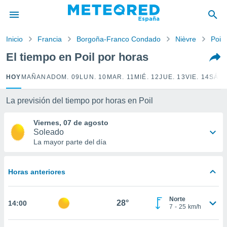
privacidad
o de
Inicio
Francia
Borgoña-Franco Condado
Nièvre
Poil
tiempo.com)
borado por
El tiempo en Poil por horas
es para
ue la
HOY
MAÑANA
DOM. 09
LUN. 10
MAR. 11
MIÉ. 12
JUE. 13
VIE. 14
SÁB.
 que se
e calidad.
eder a este
La previsión del tiempo por horas en Poil
ediante las
opciones:
Viernes, 07 de agosto
Soleado
ookies y
La mayor parte del día
e forma
Horas anteriores
d digital
ada, basada
mación
Norte
ediante
28°
14:00
7
-
25
km/h
ecnologías
nos permite