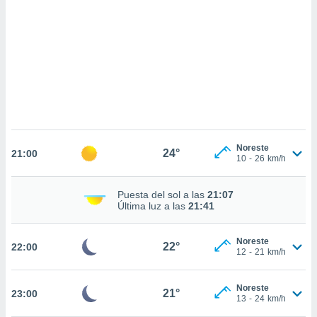
sultar más
 en nuestra
 Cookies
y
ualquier
ento
 botón
ación de
kies
 disponible
e nuestra
Noreste
24°
.
21:00
10
-
26
km/h
IVAMENTE,
Puesta del sol a las
21:07
Última luz a las
21:41
as
 a cookies
Noreste
22°
22:00
12
-
21
km/h
 no aceptar
ón de
uedes
Noreste
21°
23:00
uestro sitio
13
-
24
km/h
.com. En