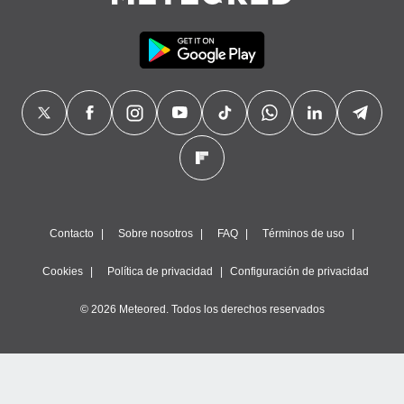
precisa e
ión mediante
, publicidad
dos,
 publicidad
,
ón de
 desarrollo
s.
tros 1199
ios
Contacto
Sobre nosotros
FAQ
Términos de uso
Cookies
Política de privacidad
Configuración de privacidad
© 2026 Meteored. Todos los derechos reservados