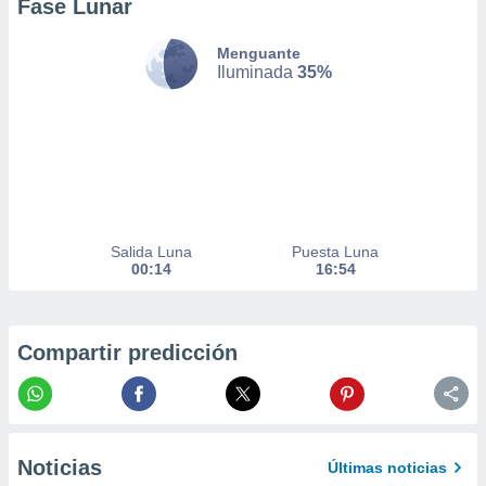
Fase Lunar
nto,
Menguante
cios
Iluminada
35%
kies,
ores únicos
as similares
nar,
rocesar
onales como
 este sitio
recciones IP
Salida Luna
Puesta Luna
ficadores de
00:14
16:54
 posible
s
 traten tus
nales en
Compartir predicción
 interés
go a lo que
nerte. Para
retirar su
ento u
Noticias
Últimas noticias
 de datos