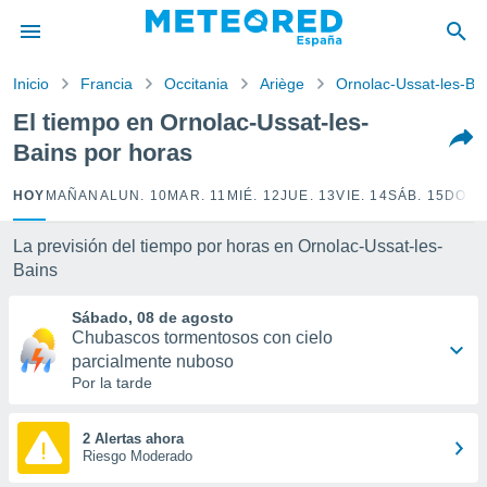
privacidad
o de
Inicio
Francia
Occitania
Ariège
Ornolac-Ussat-les-Ba
tiempo.com)
borado por
El tiempo en Ornolac-Ussat-les-
es para
Bains por horas
ue la
 que se
e calidad.
HOY
MAÑANA
LUN. 10
MAR. 11
MIÉ. 12
JUE. 13
VIE. 14
SÁB. 15
DOM.
eder a este
ediante las
La previsión del tiempo por horas en Ornolac-Ussat-les-
opciones:
Bains
ookies y
Sábado, 08 de agosto
e forma
Chubascos tormentosos con cielo
parcialmente nuboso
d digital
Por la tarde
ada, basada
mación
ediante
2 Alertas ahora
ecnologías
Riesgo Moderado
nos permite