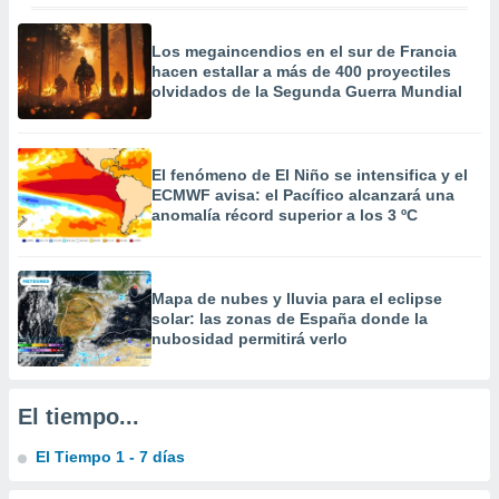
 la
Los megaincendios en el sur de Francia
da, crear un
hacen estallar a más de 400 proyectiles
personalizar
olvidados de la Segunda Guerra Mundial
o, uso de
a la
e contenido
do, medir el
El fenómeno de El Niño se intensifica y el
 de la
ECMWF avisa: el Pacífico alcanzará una
medir el
anomalía récord superior a los 3 ºC
 del
 comprender
 través de
s o a través
Mapa de nubes y lluvia para el eclipse
nación de
solar: las zonas de España donde la
edentes de
nubosidad permitirá verlo
fuentes,
y mejora de
os, uso de
El tiempo...
ados con el
 seleccionar
El Tiempo 1 - 7 días
o.
calización