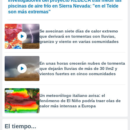
Investigadores del proyecto REBECA tras medir las
 la
piscinas de aire frío en Sierra Nevada: "en el Teide
son más extremas"
da, crear un
personalizar
o, uso de
Se avecinan siete días de calor extremo
a la
que derivará en tormentas con lluvias,
e contenido
granizo y viento en varias comunidades
do, medir el
 de la
medir el
 del
En unas horas crecerán nubes de tormenta
 comprender
que dejarán lluvias de más de 30 l/m2 y
 través de
vientos fuertes en cinco comunidades
s o a través
nación de
edentes de
fuentes,
Un meteorólogo italiano avisa: el
y mejora de
fenómeno de El Niño podría traer olas de
os, uso de
calor más intensas a Europa
ados con el
 seleccionar
o.
El tiempo...
calización