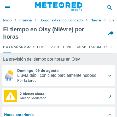
privacidad
o de
Inicio
Francia
Borgoña-Franco Condado
Nièvre
Oisy
tiempo.com)
borado por
El tiempo en Oisy (Nièvre) por
es para
horas
ue la
 que se
e calidad.
HOY
MAÑANA
MAR. 11
MIÉ. 12
JUE. 13
VIE. 14
SÁB. 15
DOM. 16
LUN.
eder a este
ediante las
La previsión del tiempo por horas en Oisy
opciones:
Domingo, 09 de agosto
ookies y
Lluvia débil con cielo parcialmente nuboso
e forma
Por la tarde
d digital
ada, basada
2 Alertas ahora
Riesgo Moderado
mación
ediante
ecnologías
nos permite
Horas anteriores