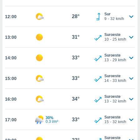
estra
ara seguir
e contenido
Sur
28°
12:00
9
-
32
km/h
stándares
ACEPTAR
sin coste.
Y
CONTINUAR
Suroeste
 botón
31°
13:00
10
-
25
km/h
continuar",
der a la
CONFIGURACIÓN
ndo la
Suroeste
33°
14:00
 de todas
13
-
29
km/h
, ya sean
de nuestros
Suroeste
 nos
33°
15:00
14
-
33
km/h
 y análisis
tamiento en
Suroeste
34°
16:00
b, así como
13
-
32
km/h
un perfil
para
Suroeste
30%
ublicidad y
33°
17:00
0.3 l/m²
15
-
32
km/h
do en
 mismo.
Suroeste