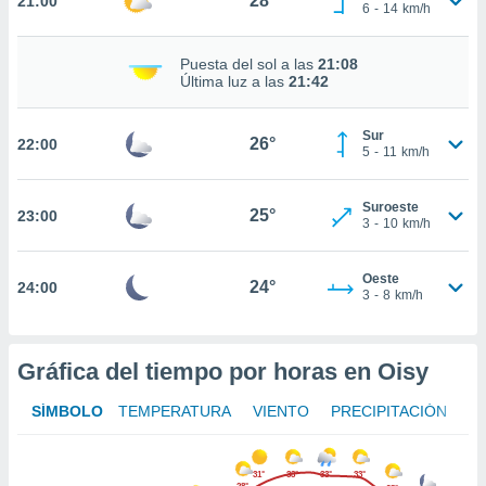
28°
21:00
te
6
-
14
km/h
 de que
talarán
Puesta del sol a las
21:08
e sean
Última luz a las
21:42
para
a
por el sitio
Sur
26°
22:00
o se
5
-
11
km/h
cookies para
Suroeste
nto ni para
25°
23:00
3
-
10
km/h
licidad o
ado, aunque
Oeste
24°
24:00
sualizar
3
-
8
km/h
general no
ada. Puedes
 instalación
Gráfica del tiempo por horas en Oisy
y acceder a
io web a
SÍMBOLO
TEMPERATURA
VIENTO
PRECIPITACIÓN
ste abono
 botón
.
31°
33°
33°
33°