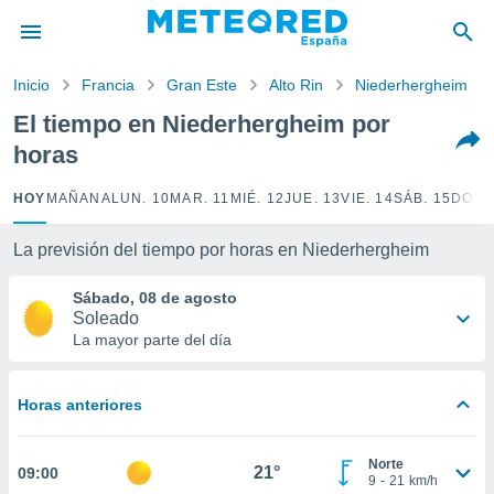
privacidad
o de
Inicio
Francia
Gran Este
Alto Rin
Niederhergheim
tiempo.com)
borado por
El tiempo en Niederhergheim por
es para
horas
ue la
 que se
e calidad.
HOY
MAÑANA
LUN. 10
MAR. 11
MIÉ. 12
JUE. 13
VIE. 14
SÁB. 15
DOM.
eder a este
ediante las
La previsión del tiempo por horas en Niederhergheim
opciones:
Sábado, 08 de agosto
ookies y
Soleado
e forma
La mayor parte del día
d digital
ada, basada
Horas anteriores
mación
ediante
ecnologías
Norte
21°
09:00
nos permite
9
-
21
km/h