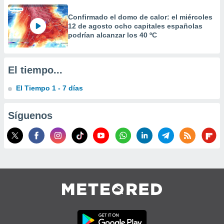
precisa e
ión mediante
Confirmado el domo de calor: el miércoles
12 de agosto ocho capitales españolas
podrían alcanzar los 40 ºC
, publicidad
dos,
 publicidad
El tiempo...
,
ón de
El Tiempo 1 - 7 días
 desarrollo
s.
Síguenos
tros 1199
ios