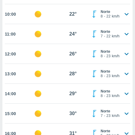
estra
ara seguir
Norte
e contenido
22°
10:00
8
-
22
km/h
stándares
ACEPTAR
sin coste.
Y
Norte
CONTINUAR
24°
11:00
 botón
7
-
22
km/h
continuar",
der a la
CONFIGURACIÓN
ndo la
Norte
26°
12:00
8
-
23
km/h
 de todas
, ya sean
de nuestros
Norte
28°
13:00
 nos
8
-
23
km/h
 y análisis
tamiento en
Norte
29°
14:00
8
-
23
km/h
b, así como
un perfil
para
Norte
30°
15:00
ublicidad y
7
-
23
km/h
do en
Norte
 mismo.
31°
16:00