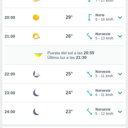
7
-
17
km/h
te
 de que
talarán
Norte
29°
20:00
e sean
6
-
16
km/h
para
a
Noroeste
por el sitio
26°
21:00
5
-
13
km/h
o se
cookies para
Puesta del sol a las
20:55
nto ni para
Última luz a las
21:30
licidad o
Noroeste
ado, aunque
25°
22:00
5
-
11
km/h
sualizar
general no
ada. Puedes
Noroeste
24°
23:00
 instalación
6
-
11
km/h
y acceder a
io web a
Noroeste
ste abono
23°
24:00
5
-
12
km/h
 botón
.