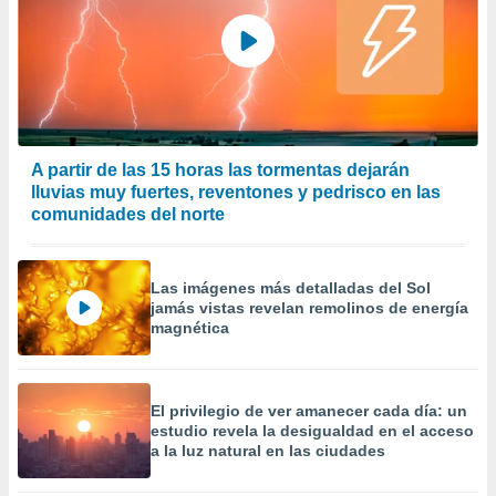
 la
da, crear un
personalizar
o, uso de
a la
e contenido
do, medir el
A partir de las 15 horas las tormentas dejarán
 de la
lluvias muy fuertes, reventones y pedrisco en las
medir el
comunidades del norte
 del
 comprender
 través de
s o a través
Las imágenes más detalladas del Sol
jamás vistas revelan remolinos de energía
nación de
magnética
edentes de
fuentes,
y mejora de
os, uso de
El privilegio de ver amanecer cada día: un
ados con el
estudio revela la desigualdad en el acceso
 seleccionar
a la luz natural en las ciudades
o.
calización