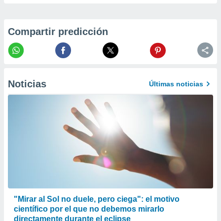
er momento
ic en
o en
Compartir predicción
 Cookies
en
eb.
y
Noticias
socios
Últimas noticias
el
to de
la
 en un
 y/o acceder
 de datos
ara
 anuncios
ar perfiles
"Mirar al Sol no duele, pero ciega": el motivo
idad
a, utilizar
científico por el que no debemos mirarlo
a
directamente durante el eclipse