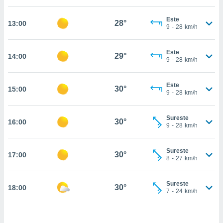
estra
ara seguir
Este
e contenido
28°
13:00
9
-
28
km/h
stándares
ACEPTAR
sin coste.
Y
Este
CONTINUAR
29°
14:00
 botón
9
-
28
km/h
continuar",
der a la
CONFIGURACIÓN
ndo la
Este
30°
15:00
9
-
28
km/h
 de todas
, ya sean
de nuestros
Sureste
30°
16:00
 nos
9
-
28
km/h
 y análisis
tamiento en
Sureste
30°
17:00
8
-
27
km/h
b, así como
un perfil
para
Sureste
30°
18:00
ublicidad y
7
-
24
km/h
do en
 mismo.