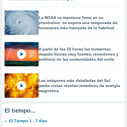
 la
da, crear un
La NOAA se mantiene firme en su
personalizar
pronóstico: se espera una temporada de
o, uso de
huracanes más tranquila de lo habitual
a la
e contenido
do, medir el
 de la
A partir de las 15 horas las tormentas
medir el
dejarán lluvias muy fuertes, reventones y
 del
pedrisco en las comunidades del norte
 comprender
 través de
s o a través
nación de
Las imágenes más detalladas del Sol
edentes de
jamás vistas revelan remolinos de energía
fuentes,
magnética
y mejora de
os, uso de
ados con el
El tiempo...
 seleccionar
o.
El Tiempo 1 - 7 días
calización