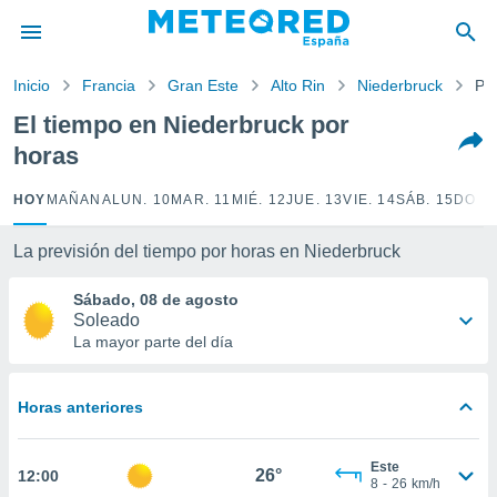
privacidad
o de
Inicio
Francia
Gran Este
Alto Rin
Niederbruck
Po
tiempo.com)
borado por
El tiempo en Niederbruck por
es para
horas
ue la
 que se
e calidad.
HOY
MAÑANA
LUN. 10
MAR. 11
MIÉ. 12
JUE. 13
VIE. 14
SÁB. 15
DOM.
eder a este
ediante las
La previsión del tiempo por horas en Niederbruck
opciones:
Sábado, 08 de agosto
ookies y
Soleado
e forma
La mayor parte del día
d digital
ada, basada
Horas anteriores
mación
ediante
ecnologías
Este
26°
12:00
nos permite
8
-
26
km/h