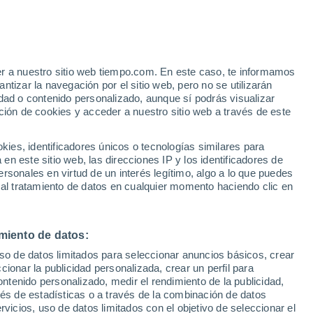
euilly-sur-Marne
VIENTO
PRECIPITACIÓN
er a nuestro sitio web tiempo.com. En este caso, te informamos
12
15
18
21
00
03
06
09
12
15
18
21
00
tizar la navegación por el sitio web, pero no se utilizarán
dad o contenido personalizado, aunque sí podrás visualizar
ción de cookies y acceder a nuestro sitio web a través de este
33°
es, identificadores únicos o tecnologías similares para
32°
32°
32°
n este sitio web, las direcciones IP y los identificadores de
30°
30°
rsonales en virtud de un interés legítimo, algo a lo que puedes
28°
 al tratamiento de datos en cualquier momento haciendo clic en
26°
25°
25°
24°
21°
21°
miento de datos:
uso de datos limitados para seleccionar anuncios básicos, crear
ccionar la publicidad personalizada, crear un perfil para
ontenido personalizado, medir el rendimiento de la publicidad,
vés de estadísticas o a través de la combinación de datos
rvicios, uso de datos limitados con el objetivo de seleccionar el