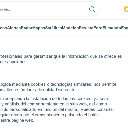
deos
Alertas
Radar
Mapas
Satélites
Modelos
Revista
Foro
El mundo
Esq
ofesionales para garantizar que la información que se ofrece es
entes opciones:
Neuilly-sur-Marne
Por horas
ecogida mediante cookies o tecnologías similares, nos permite
on altos estándares de calidad sin coste.
ur-Marne por horas
eb aceptando la instalación de todas las cookies, ya sean
 y análisis del comportamiento en el sitio web, así como
ntenido personalizado en función del mismo. Puedes consultar
alquier momento el consentimiento pulsando el botón
uestra página web.