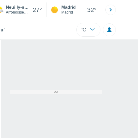
Neuilly-sur-Marne
Madrid
Barcelona
27°
32°
Arrondissement of Le Raincy
Madrid
Barcelona
°C
uí