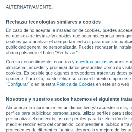
Gráfica del tiempo por horas en N
ALTERNATIVAMENTE,
SÍMBOLO
TEMPERATURA
Rechazar tecnologías similares a cookies
En caso de no aceptar la instalación de cookies, puedes acced
00
03
06
09
12
15
18
21
00
03
06
09
de que solo se instalarán cookies que sean necesarias para garan
cookies para analizar el comportamiento ni para mostrar publici
publicidad general no personalizada. Puedes rechazar la instala
abono pulsando el botón "Rechazar".
Con su consentimiento, nosotros y
nuestros socios
usamos cooki
almacenar, acceder y procesar datos personales como su visita e
30°
29°
cookies. Es posible que algunos proveedores traten tus datos pe
28°
oponerte. Para ello, puede retirar su consentimiento u oponerse
"Configurar"
o en nuestra
Política de Cookies
en este sitio web.
25°
23°
21°
Nosotros y nuestros socios hacemos el siguiente trata
20°
19°
19°
Almacenar la información en un dispositivo y/o acceder a ella, 
16°
perfiles para publicidad personalizada, utilizar perfiles para sele
16°
personalizar el contenido, uso de perfiles para la selección de c
medir el rendimiento del contenido, comprender al público a tra
procedentes de diferentes fuentes, desarrollo y mejora de los se