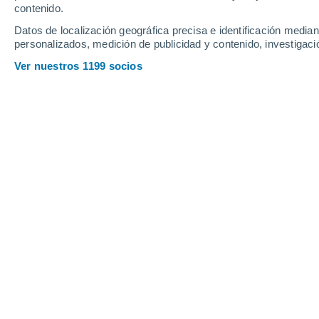
Sábado
8
Domingo
9
contenido.
Datos de localización geográfica precisa e identificación mediant
personalizados, medición de publicidad y contenido, investigació
Ver nuestros 1199 socios
La previsión del tiempo por horas e
SÁBADO, 08 DE AGOSTO
La mayor parte del día
Soleado
Salida del sol a las
06:32
Puesta del sol a las
21:17
Primera luz a las
05:56
Última luz a las
21:53
Fase Lunar