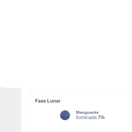
LUNES, 10 DE AGOSTO
La mayor parte del día
Soleado
Salida del sol a las
06:35
Puesta del sol a las
21:14
Primera luz a las
05:59
Última luz a las
21:49
Fase Lunar
Menguante
Iluminada
7%