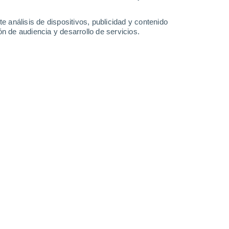
Lunes
10
e análisis de dispositivos, publicidad y contenido
n de audiencia y desarrollo de servicios.
n Neuilly-sur-Marne
19°
Nubes y claros
02:00
Sensación T.
19°
16°
Cielo despejado
05:00
Sensación T.
16°
16°
Soleado
08:00
Sensación T.
16°
23°
Nubes y claros
11:00
Sensación T.
25°