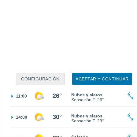
24°
Cielo despejado
02:00
Sensación T.
25°
21°
Cielo despejado
05:00
Sensación T.
21°
21°
Soleado
08:00
Sensación T.
21°
CONFIGURACIÓN
ACEPTAR Y CONTINUAR
26°
Nubes y claros
11:00
Sensación T.
26°
30°
Nubes y claros
14:00
Sensación T.
29°