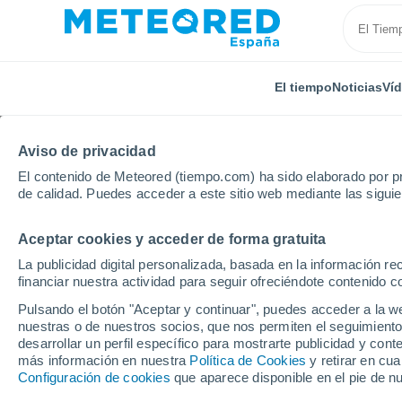
El tiempo
Noticias
Ví
Aviso de privacidad
El contenido de Meteored (tiempo.com) ha sido elaborado por pr
de calidad. Puedes acceder a este sitio web mediante las sigui
Aceptar cookies y acceder de forma gratuita
Inicio
Francia
Isla de Francia
Sena-San Denis
La publicidad digital personalizada, basada en la información r
financiar nuestra actividad para seguir ofreciéndote contenido c
El tiempo en Neuilly-s
Pulsando el botón "Aceptar y continuar", puedes acceder a la w
nuestras o de nuestros socios, que nos permiten el seguimiento
desarrollar un perfil específico para mostrarte publicidad y co
El Tiempo 1 - 7 días
Por horas
más información en nuestra
Política de Cookies
y retirar en cu
Configuración de cookies
que aparece disponible en el pie de n