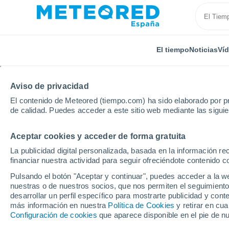
El tiempo
Noticias
Ví
Aviso de privacidad
El contenido de Meteored (tiempo.com) ha sido elaborado por pr
de calidad. Puedes acceder a este sitio web mediante las sigui
Aceptar cookies y acceder de forma gratuita
Inicio
Francia
Auvernia-Ródano-Alpes
Loira
La publicidad digital personalizada, basada en la información r
financiar nuestra actividad para seguir ofreciéndote contenido c
El tiempo en Montagny
Pulsando el botón "Aceptar y continuar", puedes acceder a la w
nuestras o de nuestros socios, que nos permiten el seguimiento
desarrollar un perfil específico para mostrarte publicidad y co
El Tiempo 1 - 7 días
Por horas
más información en nuestra
Política de Cookies
y retirar en cu
Configuración de cookies
que aparece disponible en el pie de n