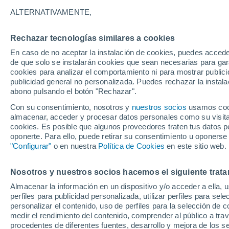
Gráfica del tiempo por horas en 
ALTERNATIVAMENTE,
SÍMBOLO
TEMPERATURA
Rechazar tecnologías similares a cookies
En caso de no aceptar la instalación de cookies, puedes acced
00
03
06
09
12
15
18
21
00
03
06
09
de que solo se instalarán cookies que sean necesarias para garan
cookies para analizar el comportamiento ni para mostrar publici
publicidad general no personalizada. Puedes rechazar la instala
abono pulsando el botón "Rechazar".
Con su consentimiento, nosotros y
nuestros socios
usamos cooki
almacenar, acceder y procesar datos personales como su visita e
29°
cookies. Es posible que algunos proveedores traten tus datos pe
28°
27°
oponerte. Para ello, puede retirar su consentimiento u oponerse
"Configurar"
o en nuestra
Política de Cookies
en este sitio web.
24°
22°
21°
Nosotros y nuestros socios hacemos el siguiente trata
19°
19°
18°
18°
Almacenar la información en un dispositivo y/o acceder a ella, 
17°
perfiles para publicidad personalizada, utilizar perfiles para sele
personalizar el contenido, uso de perfiles para la selección de c
medir el rendimiento del contenido, comprender al público a tra
procedentes de diferentes fuentes, desarrollo y mejora de los se