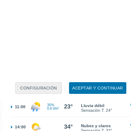
24°
Nubes y claros
02:00
Sensación T.
25°
23°
Nubes y claros
05:00
Sensación T.
25°
30%
24°
Lluvia débil
08:00
CONFIGURACIÓN
ACEPTAR Y CONTINUAR
0.4 l/m²
Sensación T.
25°
30%
23°
Lluvia débil
11:00
0.6 l/m²
Sensación T.
24°
34°
Nubes y claros
14:00
Sensación T.
32°