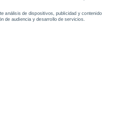
Domingo
9
e análisis de dispositivos, publicidad y contenido
n de audiencia y desarrollo de servicios.
en Montagny
21°
Cielo despejado
02:00
Sensación T.
21°
18°
Cielo despejado
05:00
Sensación T.
18°
18°
Soleado
08:00
Sensación T.
18°
24°
Soleado
11:00
Sensación T.
25°