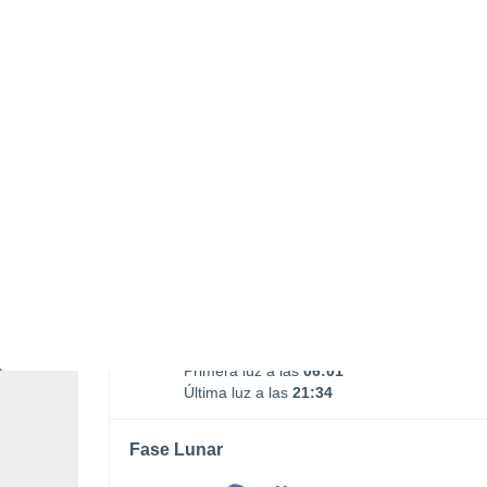
Salida Luna
Puesta Luna
01:00
18:03
DOMINGO, 09 DE AGOSTO
Por la tarde
Chubascos tormentosos con
cielo parcialmente nuboso
Salida del sol a las
06:34
Puesta del sol a las
21:01
Primera luz a las
06:01
Última luz a las
21:34
Fase Lunar