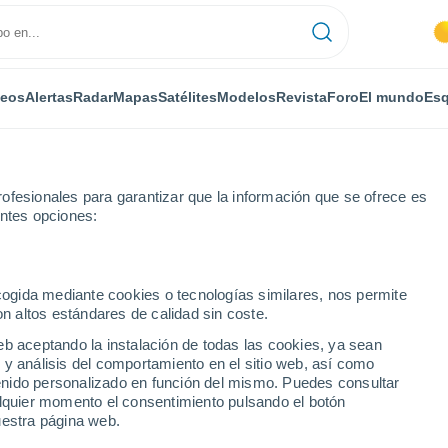
deos
Alertas
Radar
Mapas
Satélites
Modelos
Revista
Foro
El mundo
Esq
ofesionales para garantizar que la información que se ofrece es
entes opciones:
Montagny
Por horas
ecogida mediante cookies o tecnologías similares, nos permite
on altos estándares de calidad sin coste.
 (Loira) por horas
eb aceptando la instalación de todas las cookies, ya sean
 y análisis del comportamiento en el sitio web, así como
ntenido personalizado en función del mismo. Puedes consultar
alquier momento el consentimiento pulsando el botón
uestra página web.