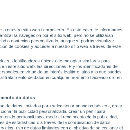
Montagny
VIENTO
PRECIPITACIÓN
er a nuestro sitio web tiempo.com. En este caso, te informamos
12
15
18
21
00
03
06
09
12
15
18
21
00
tizar la navegación por el sitio web, pero no se utilizarán
dad o contenido personalizado, aunque sí podrás visualizar
ción de cookies y acceder a nuestro sitio web a través de este
34°
33°
es, identificadores únicos o tecnologías similares para
31°
n este sitio web, las direcciones IP y los identificadores de
31°
rsonales en virtud de un interés legítimo, algo a lo que puedes
 al tratamiento de datos en cualquier momento haciendo clic en
26°
25°
25°
24°
24°
23°
23°
22°
21°
miento de datos:
uso de datos limitados para seleccionar anuncios básicos, crear
ccionar la publicidad personalizada, crear un perfil para
ontenido personalizado, medir el rendimiento de la publicidad,
2.6
vés de estadísticas o a través de la combinación de datos
0.6
0.4
rvicios, uso de datos limitados con el objetivo de seleccionar el