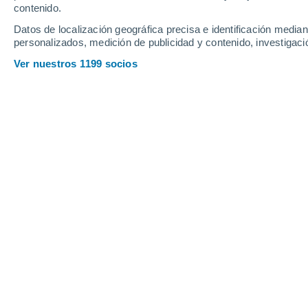
Viernes
7
Sábado
8
contenido.
Datos de localización geográfica precisa e identificación mediant
personalizados, medición de publicidad y contenido, investigació
Ver nuestros 1199 socios
La previsión del tiempo por horas 
VIERNES, 07 DE AGOSTO
1 Alerta ahora
Riesgo Moderado
La mayor parte del día
Soleado
Salida del sol a las
06:32
Puesta del sol a las
21:04
Primera luz a las
05:58
Última luz a las
21:38