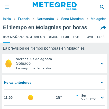
privacidad
o de
Inicio
Francia
Normandía
Sena Marítimo
Molagnies
tiempo.com)
borado por
El tiempo en Molagnies por horas
es para
ue la
HOY
MAÑANA
DOM. 09
LUN. 10
MAR. 11
MIÉ. 12
JUE. 13
VIE. 14
SÁB.
 que se
e calidad.
eder a este
La previsión del tiempo por horas en Molagnies
ediante las
opciones:
Viernes, 07 de agosto
Soleado
ookies y
La mayor parte del día
e forma
Horas anteriores
d digital
ada, basada
mación
Sur
ediante
19°
11:00
5
-
16
km/h
ecnologías
nos permite