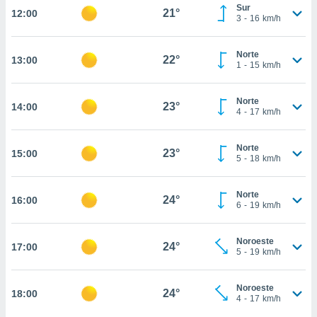
estra
Sur
21°
12:00
ara seguir
3
-
16
km/h
e contenido
stándares
ACEPTAR
Norte
sin coste.
22°
13:00
Y
1
-
15
km/h
CONTINUAR
 botón
continuar",
Norte
23°
14:00
der a la
CONFIGURACIÓN
4
-
17
km/h
ndo la
 de todas
, ya sean
Norte
23°
15:00
5
-
18
km/h
de nuestros
 nos
Norte
24°
16:00
 y análisis
6
-
19
km/h
tamiento en
b, así como
un perfil
Noroeste
24°
17:00
5
-
19
km/h
para
ublicidad y
Noroeste
24°
18:00
do en
4
-
17
km/h
 mismo.