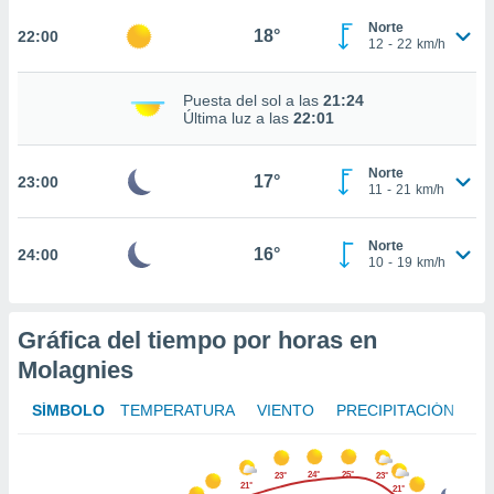
te
 de que
Norte
18°
22:00
12
-
22
km/h
talarán
e sean
para
Puesta del sol a las
21:24
a
Última luz a las
22:01
por el sitio
o se
Norte
cookies para
17°
23:00
11
-
21
km/h
nto ni para
licidad o
Norte
16°
24:00
10
-
19
km/h
ado, aunque
sualizar
general no
Gráfica del tiempo por horas en
ada. Puedes
 instalación
Molagnies
y acceder a
io web a
SÍMBOLO
TEMPERATURA
VIENTO
PRECIPITACIÓN
ste abono
 botón
.
24°
25°
23°
23°
21°
21°