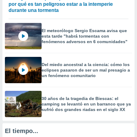
 la
por qué es tan peligroso estar a la intemperie
durante una tormenta
da, crear un
personalizar
o, uso de
El meteorólogo Sergio Escama avisa que
a la
esta tarde "habrá tormentas con
e contenido
fenómenos adversos en 6 comunidades"
do, medir el
 de la
medir el
 del
Del miedo ancestral a la ciencia: cómo los
 comprender
eclipses pasaron de ser un mal presagio a
 través de
un fenómeno comunitario
s o a través
nación de
edentes de
fuentes,
30 años de la tragedia de Biescas: el
y mejora de
camping se levantó en un barranco que ya
os, uso de
sufrió dos grandes riadas en el siglo XX
ados con el
 seleccionar
o.
El tiempo...
calización