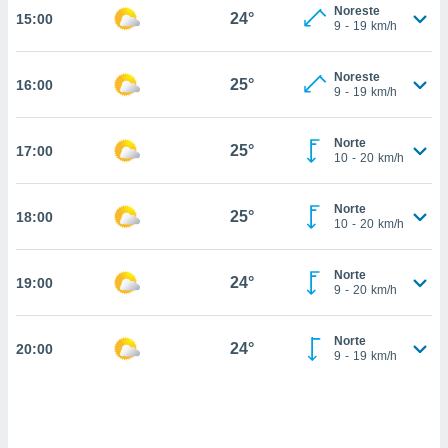
estra
Noreste
24°
15:00
ara seguir
9
-
19
km/h
e contenido
stándares
ACEPTAR
Noreste
sin coste.
25°
16:00
Y
9
-
19
km/h
CONTINUAR
 botón
continuar",
Norte
25°
17:00
der a la
CONFIGURACIÓN
10
-
20
km/h
ndo la
 de todas
, ya sean
Norte
25°
18:00
10
-
20
km/h
de nuestros
 nos
Norte
24°
19:00
 y análisis
9
-
20
km/h
tamiento en
b, así como
un perfil
Norte
24°
20:00
9
-
19
km/h
para
ublicidad y
do en
 mismo.