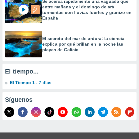
Se acerca rápidamente una vaguada que
 la
entre mañana y el domingo dejará
tormentas con lluvias fuertes y granizo en
da, crear un
España
personalizar
o, uso de
a la
El secreto del mar de ardora: la ciencia
e contenido
explica por qué brillan en la noche las
do, medir el
playas de Galicia
 de la
medir el
 del
 comprender
El tiempo...
 través de
s o a través
El Tiempo 1 - 7 días
nación de
edentes de
fuentes,
Síguenos
y mejora de
os, uso de
ados con el
 seleccionar
o.
calización