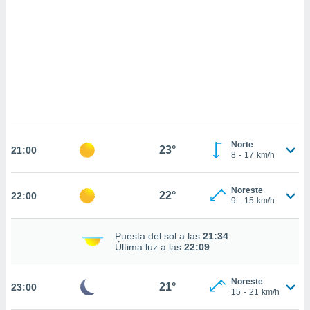
sultar más
 en nuestra
 Cookies
y
ualquier
ento
 botón
ación de
kies
 disponible
e nuestra
Norte
23°
.
21:00
8
-
17
km/h
IVAMENTE,
Noreste
22°
22:00
9
-
15
km/h
as
 a cookies
Puesta del sol a las
21:34
Última luz a las
22:09
 no aceptar
ón de
uedes
Noreste
21°
23:00
uestro sitio
15
-
21
km/h
.com. En