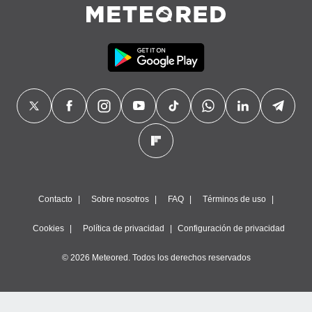
precisa e
ión mediante
, publicidad
dos,
 publicidad
,
ón de
 desarrollo
s.
tros 1199
ios
Contacto
Sobre nosotros
FAQ
Términos de uso
Cookies
Política de privacidad
Configuración de privacidad
© 2026 Meteored. Todos los derechos reservados