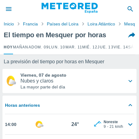
privacidad
o de
Inicio
Francia
Países del Loira
Loira Atlántico
Mesque
tiempo.com)
borado por
El tiempo en Mesquer por horas
es para
ue la
HOY
MAÑANA
DOM. 09
LUN. 10
MAR. 11
MIÉ. 12
JUE. 13
VIE. 14
SÁB.
 que se
e calidad.
eder a este
La previsión del tiempo por horas en Mesquer
ediante las
opciones:
Viernes, 07 de agosto
Nubes y claros
ookies y
La mayor parte del día
e forma
Horas anteriores
d digital
ada, basada
mación
Noreste
ediante
24°
14:00
9
-
21
km/h
ecnologías
nos permite