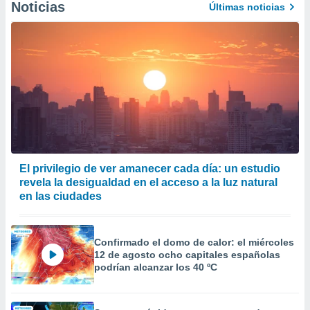
Noticias
Últimas noticias
er momento
ic en
o en
 Cookies
en
eb.
y
socios
el
to de
El privilegio de ver amanecer cada día: un estudio
revela la desigualdad en el acceso a la luz natural
la
en las ciudades
 en un
 y/o acceder
 de datos
ara
Confirmado el domo de calor: el miércoles
 anuncios
12 de agosto ocho capitales españolas
ar perfiles
podrían alcanzar los 40 ºC
idad
a, utilizar
a