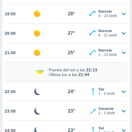
nto,
Noreste
28°
19:00
9
-
24
km/h
cios
kies,
ores únicos
Noreste
27°
20:00
6
-
21
km/h
as similares
nar,
rocesar
Noreste
25°
onales como
21:00
2
-
13
km/h
 este sitio
recciones IP
ficadores de
Puesta del sol a las
21:13
Última luz a las
21:44
 posible
s
 traten tus
Sur
24°
22:00
nales en
1
-
5
km/h
 interés
go a lo que
nerte. Para
Suroeste
23°
23:00
2
-
5
km/h
retirar su
ento u
Sur
23°
24:00
 de datos