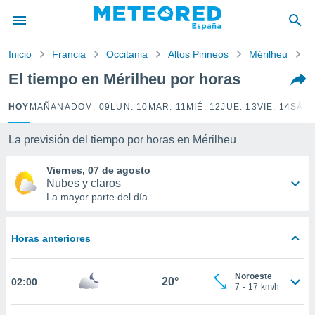
privacidad
o de
Inicio
Francia
Occitania
Altos Pirineos
Mérilheu
P
tiempo.com)
borado por
El tiempo en Mérilheu por horas
es para
ue la
HOY
MAÑANA
DOM. 09
LUN. 10
MAR. 11
MIÉ. 12
JUE. 13
VIE. 14
SÁB.
 que se
e calidad.
eder a este
La previsión del tiempo por horas en Mérilheu
ediante las
opciones:
Viernes, 07 de agosto
Nubes y claros
ookies y
La mayor parte del día
e forma
Horas anteriores
d digital
ada, basada
mación
Noroeste
ediante
20°
02:00
7
-
17
km/h
ecnologías
nos permite