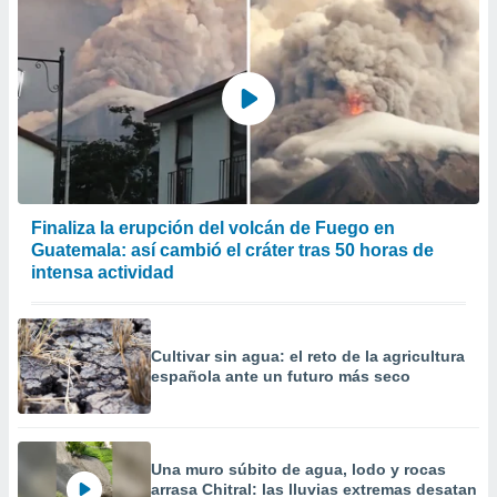
precisa e
ión mediante
, publicidad
dos,
 publicidad
,
ón de
 desarrollo
s.
Finaliza la erupción del volcán de Fuego en
Guatemala: así cambió el cráter tras 50 horas de
tros 1199
intensa actividad
ios
Cultivar sin agua: el reto de la agricultura
española ante un futuro más seco
Una muro súbito de agua, lodo y rocas
arrasa Chitral: las lluvias extremas desatan