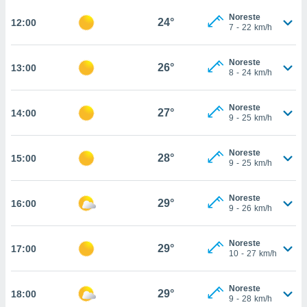
te
 de que
Noreste
24°
12:00
7
-
22
km/h
talarán
e sean
para
Noreste
26°
13:00
a
8
-
24
km/h
por el sitio
o se
Noreste
cookies para
27°
14:00
9
-
25
km/h
nto ni para
licidad o
Noreste
28°
15:00
9
-
25
km/h
ado, aunque
sualizar
Noreste
general no
29°
16:00
9
-
26
km/h
ada. Puedes
 instalación
y acceder a
Noreste
29°
17:00
io web a
10
-
27
km/h
ste abono
 botón
Noreste
.
29°
18:00
9
-
28
km/h