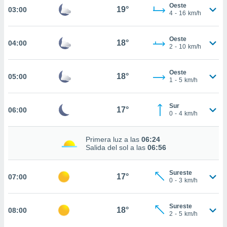
estra
Oeste
19°
03:00
ara seguir
4
-
16
km/h
e contenido
stándares
ACEPTAR
Oeste
sin coste.
18°
04:00
Y
2
-
10
km/h
CONTINUAR
 botón
continuar",
Oeste
18°
05:00
der a la
CONFIGURACIÓN
1
-
5
km/h
ndo la
 de todas
, ya sean
Sur
17°
06:00
0
-
4
km/h
de nuestros
 nos
Primera luz a las
06:24
 y análisis
Salida del sol a las
06:56
tamiento en
b, así como
un perfil
Sureste
17°
07:00
0
-
3
km/h
para
ublicidad y
Sureste
18°
08:00
do en
2
-
5
km/h
 mismo.