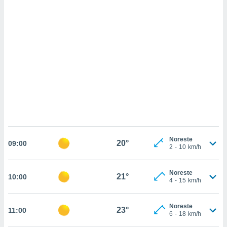
sultar más
 en nuestra
 Cookies
y
ualquier
ento
 botón
ación de
kies
 disponible
e nuestra
.
IVAMENTE,
Noreste
20°
09:00
2
-
10
km/h
as
 a cookies
Noreste
21°
10:00
4
-
15
km/h
 no aceptar
ón de
uedes
Noreste
23°
11:00
uestro sitio
6
-
18
km/h
.com. En