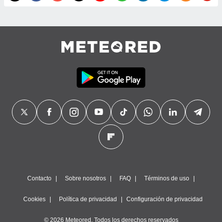
precisa e
ión mediante
, publicidad
dos,
 publicidad
,
ón de
 desarrollo
s.
tros 1199
ios
Contacto
Sobre nosotros
FAQ
Términos de uso
Cookies
Política de privacidad
Configuración de privacidad
© 2026 Meteored. Todos los derechos reservados