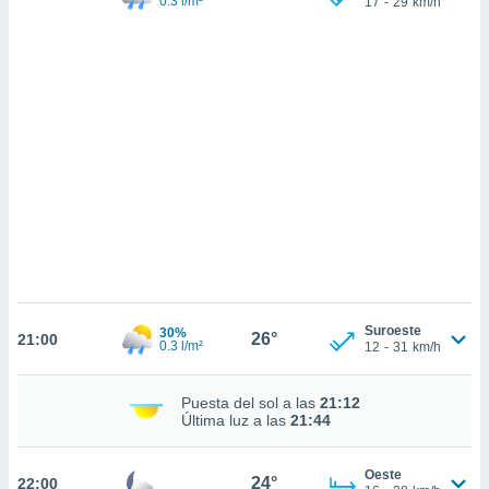
0.3 l/m²
17
-
29
km/h
sultar más
 en nuestra
 Cookies
y
ualquier
ento
 botón
ación de
kies
 disponible
e nuestra
.
IVAMENTE,
Suroeste
30%
26°
21:00
as
0.3 l/m²
12
-
31
km/h
 a cookies
 no aceptar
Puesta del sol a las
21:12
ón de
Última luz a las
21:44
uedes
uestro sitio
.com. En
Oeste
24°
22:00