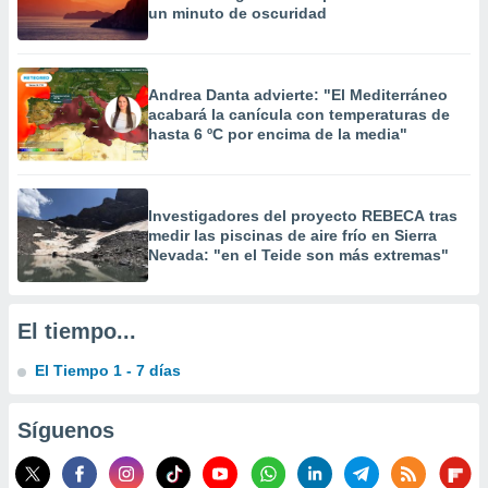
un minuto de oscuridad
 la
da, crear un
personalizar
Andrea Danta advierte: "El Mediterráneo
o, uso de
acabará la canícula con temperaturas de
a la
hasta 6 ºC por encima de la media"
e contenido
do, medir el
 de la
medir el
Investigadores del proyecto REBECA tras
 del
medir las piscinas de aire frío en Sierra
 comprender
Nevada: "en el Teide son más extremas"
 través de
s o a través
nación de
edentes de
El tiempo...
fuentes,
y mejora de
El Tiempo 1 - 7 días
os, uso de
ados con el
Síguenos
 seleccionar
o.
calización