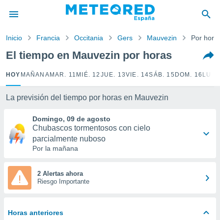
privacidad
o de
Inicio
Francia
Occitania
Gers
Mauvezin
Por hora
tiempo.com)
borado por
El tiempo en Mauvezin por horas
es para
ue la
HOY
MAÑANA
MAR. 11
MIÉ. 12
JUE. 13
VIE. 14
SÁB. 15
DOM. 16
LUN.
 que se
e calidad.
eder a este
La previsión del tiempo por horas en Mauvezin
ediante las
opciones:
Domingo, 09 de agosto
Chubascos tormentosos con cielo
ookies y
parcialmente nuboso
e forma
Por la mañana
d digital
2 Alertas ahora
ada, basada
Riesgo Importante
mación
ediante
ecnologías
Horas anteriores
nos permite