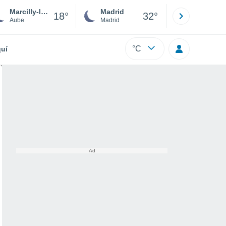
Marcilly-le-Hayer
Madrid
Barcelona
18°
32°
Aube
Madrid
Barcelona
°C
uí