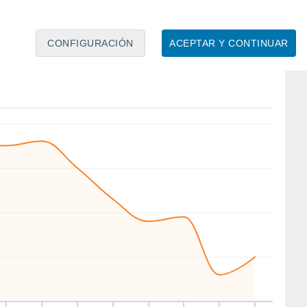
CONFIGURACIÓN
ACEPTAR Y CONTINUAR
E
SE
W
SW
NW
SW
SW
SW
ue
13
Vie
14
Sáb
15
Dom
16
Lun
17
Mar
18
Mié
19
Jue
20
to
Velocidad media del viento