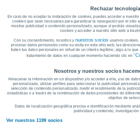
40
Rechazar tecnología
35°
34°
35
33°
31°
30°
En caso de no aceptar la instalación de cookies, puedes acceder a nuestro 
30
cookies que sean necesarias para garantizar la navegación por el sitio w
27°
mostrar publicidad o contenido personalizado, aunque sí podrás visualiz
25
cookies y acceder a nuestro sitio web a trav
19°
20
18°
18°
18°
nuestros socios
Con su consentimiento, nosotros y
usamos cookies, i
15
13°
procesar datos personales como su visita en este sitio web, las direccion
12°
traten tus datos personales en virtud de un interés legítimo, algo a lo qu
10
"Co
tratamiento de datos en cualquier momento haciendo clic en
5
°C
Nosotros y nuestros socios hacemos
Vie
7
Sáb
8
Dom
9
Lun
10
Mar
11
Mié
12
J
Almacenar la información en un dispositivo y/o acceder a ella, uso de datos
Temperatura Máxima
T
personalizada, utilizar perfiles para seleccionar la publicidad personaliz
selección de contenido personalizado, medir el rendimiento de la publici
estadísticas o a través de la combinación de datos procedentes de diferentes
objetivo de selecc
Gráfica de Precipitación y Nubosidad
Datos de localización geográfica precisa e identificación mediante anál
Lluvia, nieve y nubos
publicidad y contenido, investigación 
5
Ver nuestros 1199 socios
1022
1021
10