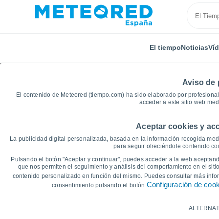
El tiempo
Noticias
Ví
Aviso de 
El contenido de Meteored (tiempo.com) ha sido elaborado por profesional
acceder a este sitio web med
Aceptar cookies y acc
Inicio
Francia
Gran Este
Aube
Marcilly-le-H
La publicidad digital personalizada, basada en la información recogida medi
para seguir ofreciéndote contenido con
Gráficas del tiempo de 
Pulsando el botón "Aceptar y continuar", puedes acceder a la web aceptando
que nos permiten el seguimiento y análisis del comportamiento en el sitio
contenido personalizado en función del mismo. Puedes consultar más inf
14 días
7 días
Configuración de coo
consentimiento pulsando el botón
Gráfica de Temperatura
ALTERNAT
Temperatura máxima, temperatura mínim