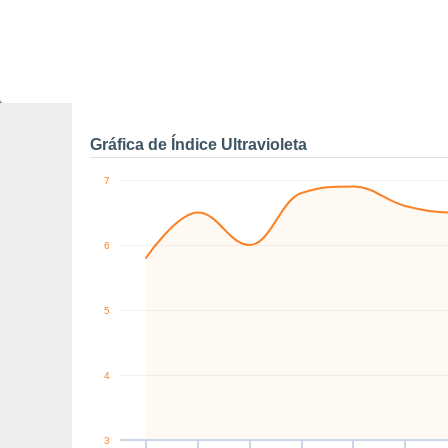
0
NE
NE
S
NE
NE
E
km/h
Vie
7
Sáb
8
Dom
9
Lun
10
Mar
11
Mié
12
J
Rachas máximas de vien
Gráfica de Índice Ultravioleta
7
6
5
4
3