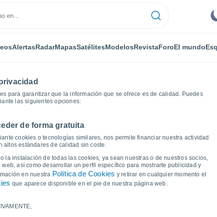
deos
Alertas
Radar
Mapas
Satélites
Modelos
Revista
Foro
El mundo
Esq
privacidad
es para garantizar que la información que se ofrece es de calidad. Puedes
iante las siguientes opciones:
eder de forma gratuita
ayer
Gráficas del tiempo
ante cookies o tecnologías similares, nos permite financiar nuestra actividad
 altos estándares de calidad sin coste.
Marcilly-le-Hayer
 la instalación de todas las cookies, ya sean nuestras o de nuestros socios,
 web, así como desarrollar un perfil específico para mostrarte publicidad y
Política de Cookies
ormación en nuestra
y retirar en cualquier momento el
kies
que aparece disponible en el pie de nuestra página web.
IVAMENTE,
a y punto de rocío para los próximos 14 días