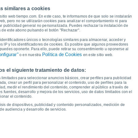
39°
38°
36°
35°
s similares a cookies
sitio web tiempo.com. En este caso, te informamos de que solo se instalarán
eb, pero no se utilizarán cookies para analizar el comportamiento ni para
26°
24°
ar publicidad general no personalizada. Puedes rechazar la instalación de
24°
24°
22°
és de este abono pulsando el botón "Rechazar".
20°
19°
19°
18°
17°
16°
dentificadores únicos o tecnologías similares para almacenar, acceder y
14°
es IP y los identificadores de cookies. Es posible que algunos proveedores
e puedes oponerte. Para ello, puede retirar su consentimiento u oponerse al
nfigurar"
Política de Cookies
o en nuestra
en este sitio web.
 el siguiente tratamiento de datos:
ue
13
Vie
14
Sáb
15
Dom
16
Lun
17
Mar
18
Mié
19
Jue
20
 limitados para seleccionar anuncios básicos, crear perfiles para publicidad
emperatura Mínima
Punto de rocío
ada, crear un perfil para personalizar el contenido, uso de perfiles para la
dad, medir el rendimiento del contenido, comprender al público a través de
 fuentes, desarrollo y mejora de los servicios, uso de datos limitados con el
ionar el contenido.
isis de dispositivos, publicidad y contenido personalizados, medición de
idad para los próximos 14 días
de audiencia y desarrollo de servicios.
100
21
75
1016