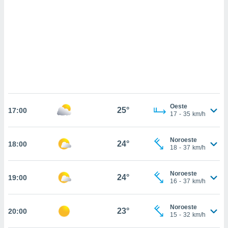
sultar más
 en nuestra
 Cookies
y
ualquier
ento
 botón
ación de
kies
 disponible
e nuestra
Oeste
25°
.
17:00
17
-
35
km/h
IVAMENTE,
Noroeste
24°
18:00
18
-
37
km/h
as
 a cookies
Noroeste
24°
19:00
16
-
37
km/h
 no aceptar
ón de
uedes
Noroeste
23°
20:00
uestro sitio
15
-
32
km/h
.com. En