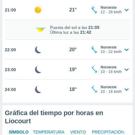
te
 de que
Noroeste
21°
21:00
12
-
29
km/h
talarán
e sean
para
Puesta del sol a las
21:05
a
Última luz a las
21:42
por el sitio
o se
Noroeste
cookies para
20°
22:00
10
-
22
km/h
nto ni para
licidad o
Noroeste
19°
23:00
10
-
18
km/h
ado, aunque
sualizar
Noroeste
general no
18°
24:00
10
-
18
km/h
ada. Puedes
 instalación
y acceder a
io web a
Gráfica del tiempo por horas en
ste abono
Liocourt
 botón
.
SÍMBOLO
TEMPERATURA
VIENTO
PRECIPITACIÓN