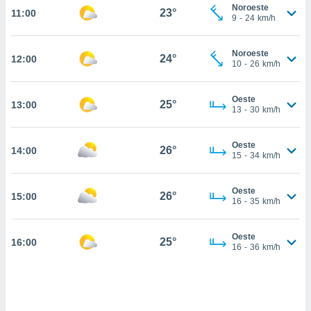
estra
Noroeste
23°
11:00
ara seguir
9
-
24
km/h
e contenido
stándares
ACEPTAR
Noroeste
sin coste.
24°
12:00
Y
10
-
26
km/h
CONTINUAR
 botón
continuar",
Oeste
25°
13:00
der a la
CONFIGURACIÓN
13
-
30
km/h
ndo la
 de todas
, ya sean
Oeste
26°
14:00
15
-
34
km/h
de nuestros
 nos
Oeste
26°
15:00
 y análisis
16
-
35
km/h
tamiento en
b, así como
un perfil
Oeste
25°
16:00
16
-
36
km/h
para
ublicidad y
do en
 mismo.