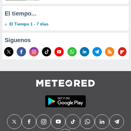
precisa e
ión mediante
El tiempo...
, publicidad
El Tiempo 1 - 7 días
dos,
 publicidad
Síguenos
,
ón de
 desarrollo
s.
tros 1199
ios