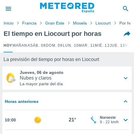
privacidad
o de
Inicio
Francia
Gran Este
Mosela
Liocourt
Por hor
tiempo.com)
borado por
El tiempo en Liocourt por horas
es para
ue la
HOY
MAÑANA
SÁB. 08
DOM. 09
LUN. 10
MAR. 11
MIÉ. 12
JUE. 13
VIE.
 que se
e calidad.
eder a este
La previsión del tiempo por horas en Liocourt
ediante las
opciones:
Jueves, 06 de agosto
Nubes y claros
ookies y
La mayor parte del día
e forma
Horas anteriores
d digital
ada, basada
mación
Noroeste
ediante
21°
10:00
9
-
22
km/h
ecnologías
nos permite