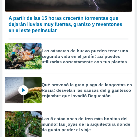
 la
da, crear un
A partir de las 15 horas crecerán tormentas que
personalizar
dejarán lluvias muy fuertes, granizo y reventones
o, uso de
en el este peninsular
a la
e contenido
do, medir el
 de la
Las cáscaras de huevo pueden tener una
medir el
segunda vida en el jardín: así puedes
utilizarlas correctamente con tus plantas
 del
 comprender
 través de
s o a través
Qué provocó la gran plaga de langostas en
nación de
Rusia: desvelan las causas del gigantesco
edentes de
enjambre que invadió Daguestán
fuentes,
y mejora de
os, uso de
ados con el
Las 5 estaciones de tren más bonitas del
 seleccionar
mundo: las joyas de la arquitectura donde
o.
da gusto perder el viaje
calización