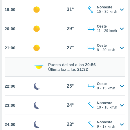
te
 de que
Noroeste
31°
19:00
15
-
35
km/h
talarán
e sean
para
Oeste
29°
20:00
a
11
-
29
km/h
por el sitio
o se
Oeste
cookies para
27°
21:00
8
-
20
km/h
nto ni para
licidad o
Puesta del sol a las
20:56
Última luz a las
21:32
ado, aunque
sualizar
Oeste
general no
25°
22:00
9
-
15
km/h
ada. Puedes
 instalación
y acceder a
Noroeste
24°
23:00
io web a
10
-
18
km/h
ste abono
 botón
Noroeste
.
23°
24:00
9
-
17
km/h