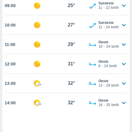
estra
Suroeste
25°
09:00
ara seguir
11
-
22
km/h
e contenido
stándares
ACEPTAR
Suroeste
sin coste.
27°
10:00
Y
11
-
24
km/h
CONTINUAR
 botón
continuar",
Oeste
29°
11:00
der a la
CONFIGURACIÓN
10
-
24
km/h
ndo la
 de todas
, ya sean
Oeste
31°
12:00
8
-
24
km/h
de nuestros
 nos
Oeste
32°
13:00
 y análisis
13
-
29
km/h
tamiento en
b, así como
un perfil
Oeste
32°
14:00
16
-
35
km/h
para
ublicidad y
do en
 mismo.