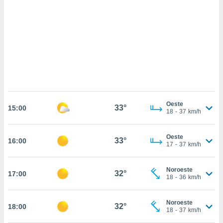
sultar más
 en nuestra
 Cookies
y
ualquier
ento
 botón
ación de
kies
 disponible
e nuestra
Oeste
33°
.
15:00
18
-
37
km/h
IVAMENTE,
Oeste
33°
16:00
17
-
37
km/h
as
 a cookies
Noroeste
32°
17:00
18
-
36
km/h
 no aceptar
ón de
uedes
Noroeste
32°
18:00
uestro sitio
18
-
37
km/h
.com. En