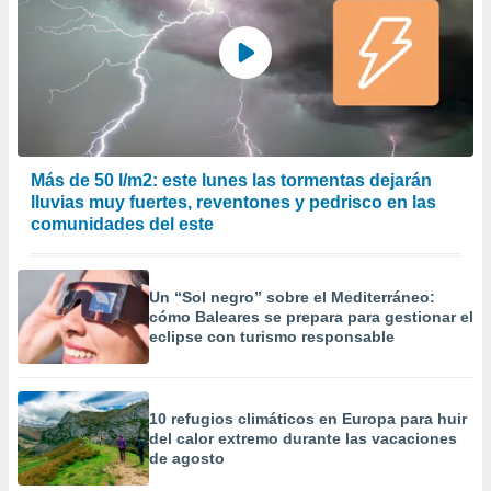
 la
da, crear un
personalizar
o, uso de
a la
e contenido
do, medir el
Más de 50 l/m2: este lunes las tormentas dejarán
 de la
medir el
lluvias muy fuertes, reventones y pedrisco en las
 del
comunidades del este
 comprender
 través de
s o a través
Un “Sol negro” sobre el Mediterráneo:
nación de
cómo Baleares se prepara para gestionar el
edentes de
eclipse con turismo responsable
fuentes,
y mejora de
os, uso de
ados con el
10 refugios climáticos en Europa para huir
 seleccionar
del calor extremo durante las vacaciones
o.
de agosto
calización