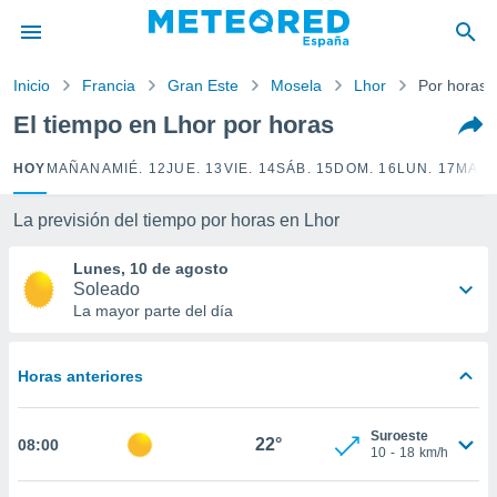
privacidad
o de
Inicio
Francia
Gran Este
Mosela
Lhor
Por horas
tiempo.com)
borado por
El tiempo en Lhor por horas
es para
ue la
HOY
MAÑANA
MIÉ. 12
JUE. 13
VIE. 14
SÁB. 15
DOM. 16
LUN. 17
MAR.
 que se
e calidad.
eder a este
La previsión del tiempo por horas en Lhor
ediante las
opciones:
Lunes, 10 de agosto
Soleado
ookies y
La mayor parte del día
e forma
Horas anteriores
d digital
ada, basada
mación
Suroeste
ediante
22°
08:00
10
-
18
km/h
ecnologías
nos permite