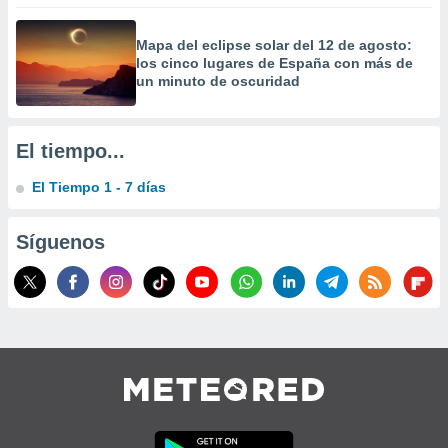
precisa e
ión mediante
Mapa del eclipse solar del 12 de agosto:
los cinco lugares de España con más de
, publicidad
un minuto de oscuridad
dos,
 publicidad
,
El tiempo...
ón de
 desarrollo
El Tiempo 1 - 7 días
s.
tros 1199
Síguenos
ios