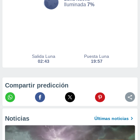
Iluminada
7%
er momento
ic en
o en
 Cookies
en
eb.
y
socios
Salida Luna
Puesta Luna
el
02:43
19:57
to de
Compartir predicción
la
 en un
 y/o acceder
 de datos
ara
 anuncios
Noticias
Últimas noticias
ar perfiles
idad
a, utilizar
a