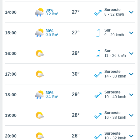
te
 de que
Suroeste
30%
27°
14:00
talarán
0.2 l/m²
8
-
32
km/h
e sean
para
Sur
30%
a
27°
15:00
0.5 l/m²
9
-
29
km/h
por el sitio
o se
cookies para
Sur
29°
16:00
11
-
26
km/h
nto ni para
licidad o
Suroeste
30°
17:00
14
-
33
km/h
ado, aunque
sualizar
general no
Suroeste
30%
29°
18:00
0.1 l/m²
ada. Puedes
19
-
40
km/h
 instalación
y acceder a
Suroeste
io web a
28°
19:00
16
-
38
km/h
ste abono
 botón
.
Suroeste
26°
20:00
10
-
32
km/h