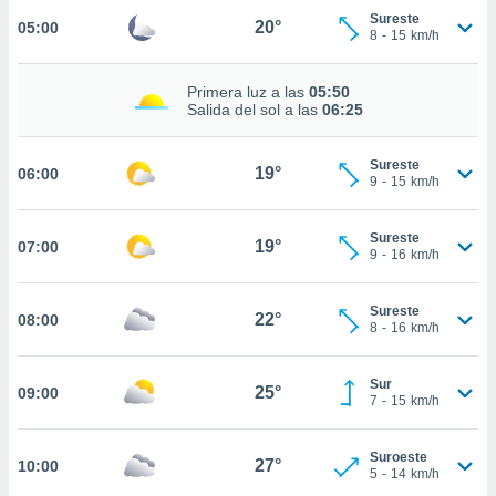
estra
Sureste
20°
05:00
ara seguir
8
-
15
km/h
e contenido
stándares
ACEPTAR
sin coste.
Primera luz a las
05:50
Y
Salida del sol a las
06:25
CONTINUAR
 botón
continuar",
Sureste
der a la
19°
06:00
CONFIGURACIÓN
9
-
15
km/h
ndo la
 de todas
, ya sean
Sureste
19°
07:00
de nuestros
9
-
16
km/h
 nos
Sureste
 y análisis
22°
08:00
8
-
16
km/h
tamiento en
b, así como
un perfil
Sur
25°
09:00
para
7
-
15
km/h
ublicidad y
Suroeste
do en
27°
10:00
5
-
14
km/h
 mismo.