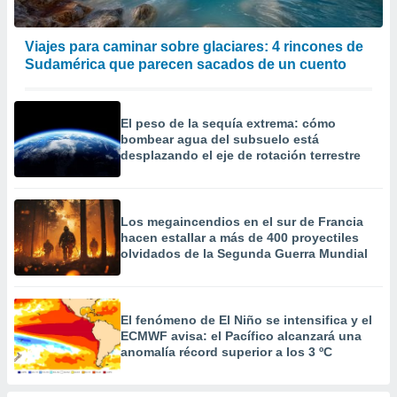
precisa e
ión mediante
Viajes para caminar sobre glaciares: 4 rincones de
, publicidad
Sudamérica que parecen sacados de un cuento
dos,
 publicidad
El peso de la sequía extrema: cómo
,
bombear agua del subsuelo está
ón de
desplazando el eje de rotación terrestre
 desarrollo
s.
tros 1199
Los megaincendios en el sur de Francia
ios
hacen estallar a más de 400 proyectiles
olvidados de la Segunda Guerra Mundial
El fenómeno de El Niño se intensifica y el
ECMWF avisa: el Pacífico alcanzará una
anomalía récord superior a los 3 ºC