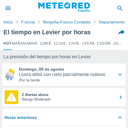
privacidad
o de
Inicio
Francia
Borgoña-Franco Condado
Departamento 
tiempo.com)
borado por
El tiempo en Levier por horas
es para
ue la
HOY
MAÑANA
MAR. 11
MIÉ. 12
JUE. 13
VIE. 14
SÁB. 15
DOM. 16
LUN.
 que se
e calidad.
eder a este
La previsión del tiempo por horas en Levier
ediante las
opciones:
Domingo, 09 de agosto
Lluvia débil con cielo parcialmente nuboso
ookies y
Por la tarde
e forma
2 Alertas ahora
d digital
Riesgo Moderado
ada, basada
mación
ediante
Horas anteriores
ecnologías
nos permite