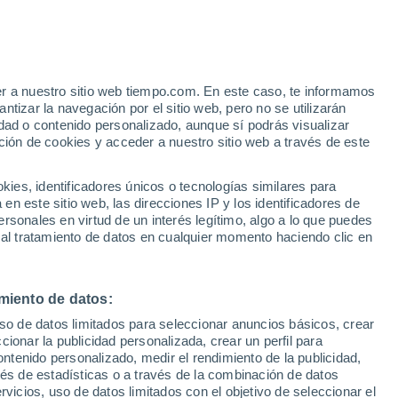
Le Val-de-Gouhenans
VIENTO
PRECIPITACIÓN
er a nuestro sitio web tiempo.com. En este caso, te informamos
12
15
18
21
00
03
06
09
12
15
18
21
00
tizar la navegación por el sitio web, pero no se utilizarán
dad o contenido personalizado, aunque sí podrás visualizar
ción de cookies y acceder a nuestro sitio web a través de este
es, identificadores únicos o tecnologías similares para
32°
31°
n este sitio web, las direcciones IP y los identificadores de
30°
29°
rsonales en virtud de un interés legítimo, algo a lo que puedes
28°
 al tratamiento de datos en cualquier momento haciendo clic en
27°
27°
25°
24°
22°
miento de datos:
19°
19°
uso de datos limitados para seleccionar anuncios básicos, crear
17°
ccionar la publicidad personalizada, crear un perfil para
ontenido personalizado, medir el rendimiento de la publicidad,
vés de estadísticas o a través de la combinación de datos
rvicios, uso de datos limitados con el objetivo de seleccionar el