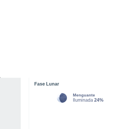
SÁBADO, 08 DE AGOSTO
La mayor parte del día
Nubes y claros
Salida del sol a las
06:20
Puesta del sol a las
20:58
Primera luz a las
05:45
Última luz a las
21:33
Fase Lunar
Menguante
Iluminada
24%