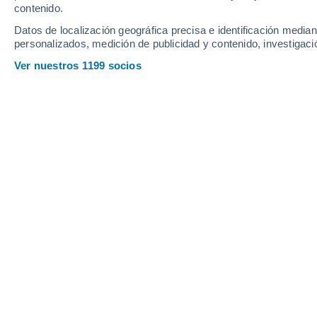
Jueves
6
Viernes
7
contenido.
Datos de localización geográfica precisa e identificación mediant
personalizados, medición de publicidad y contenido, investigació
Ver nuestros 1199 socios
La previsión del tiempo por horas 
JUEVES, 06 DE AGOSTO
La mayor parte del día
Soleado
Salida del sol a las
06:17
Puesta del sol a las
21:01
Primera luz a las
05:42
Última luz a las
21:36
Fase Lunar