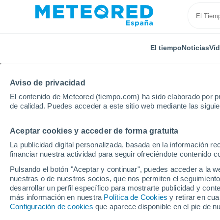
El tiempo
Noticias
Ví
Aviso de privacidad
El contenido de Meteored (tiempo.com) ha sido elaborado por pr
de calidad. Puedes acceder a este sitio web mediante las sigui
Aceptar cookies y acceder de forma gratuita
Inicio
Francia
Borgoña-Franco Condado
Alto S
La publicidad digital personalizada, basada en la información r
financiar nuestra actividad para seguir ofreciéndote contenido c
El tiempo en Le Val-d
Pulsando el botón "Aceptar y continuar", puedes acceder a la w
nuestras o de nuestros socios, que nos permiten el seguimiento
desarrollar un perfil específico para mostrarte publicidad y co
El Tiempo 1 - 7 días
Por horas
más información en nuestra
Política de Cookies
y retirar en cu
Configuración de cookies
que aparece disponible en el pie de n