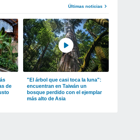
Últimas noticias
más
"El árbol que casi toca la luna":
as de
encuentran en Taiwán un
usto
bosque perdido con el ejemplar
más alto de Asia