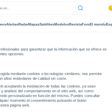
deos
Alertas
Radar
Mapas
Satélites
Modelos
Revista
Foro
El mundo
Esq
ofesionales para garantizar que la información que se ofrece es
entes opciones:
aona
Le Val-de-Gouhenans
Por horas
ecogida mediante cookies o tecnologías similares, nos permite
on altos estándares de calidad sin coste.
e-Gouhenans por horas
eb aceptando la instalación de todas las cookies, ya sean
 y análisis del comportamiento en el sitio web, así como
ntenido personalizado en función del mismo. Puedes consultar
alquier momento el consentimiento pulsando el botón
uestra página web.