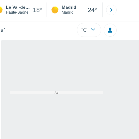
Le Val-de-Gouhenans
Madrid
Barcelona
18°
24°
Haute-Saône
Madrid
Barcelona
°C
uí