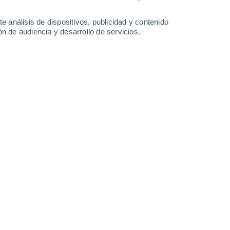
Sábado
8
e análisis de dispositivos, publicidad y contenido
n de audiencia y desarrollo de servicios.
en Le Val-de-Gouhenans
21°
Cielo despejado
02:00
Sensación T.
21°
19°
Cielo despejado
05:00
Sensación T.
19°
20°
Soleado
08:00
Sensación T.
20°
26°
Soleado
11:00
Sensación T.
26°