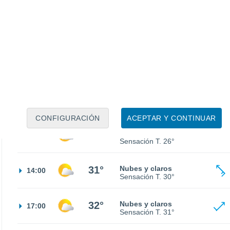
19°
Cielo despejado
02:00
Sensación T.
19°
17°
Cielo despejado
05:00
Sensación T.
17°
19°
Soleado
08:00
Sensación T.
19°
CONFIGURACIÓN
ACEPTAR Y CONTINUAR
27°
Nubes y claros
11:00
Sensación T.
26°
31°
Nubes y claros
14:00
Sensación T.
30°
32°
Nubes y claros
17:00
Sensación T.
31°