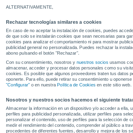
Gráfica del tiempo por horas en 
ALTERNATIVAMENTE,
SÍMBOLO
TEMPERATURA
Rechazar tecnologías similares a cookies
En caso de no aceptar la instalación de cookies, puedes acced
00
03
06
09
12
15
18
21
00
03
06
09
de que solo se instalarán cookies que sean necesarias para garan
cookies para analizar el comportamiento ni para mostrar publici
publicidad general no personalizada. Puedes rechazar la instala
abono pulsando el botón "Rechazar".
Con su consentimiento, nosotros y
nuestros socios
usamos cooki
almacenar, acceder y procesar datos personales como su visita e
29°
cookies. Es posible que algunos proveedores traten tus datos pe
28°
oponerte. Para ello, puede retirar su consentimiento u oponerse
27°
26°
"Configurar"
o en nuestra
Política de Cookies
en este sitio web.
22°
21°
Nosotros y nuestros socios hacemos el siguiente trata
20°
19°
19°
18°
Almacenar la información en un dispositivo y/o acceder a ella, 
16°
perfiles para publicidad personalizada, utilizar perfiles para sele
personalizar el contenido, uso de perfiles para la selección de c
medir el rendimiento del contenido, comprender al público a tra
procedentes de diferentes fuentes, desarrollo y mejora de los se