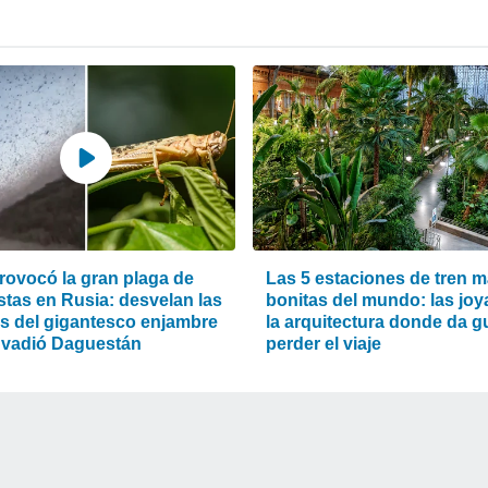
rovocó la gran plaga de
Las 5 estaciones de tren 
stas en Rusia: desvelan las
bonitas del mundo: las joy
s del gigantesco enjambre
la arquitectura donde da g
nvadió Daguestán
perder el viaje