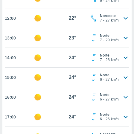
6
-
24
km/h
te
 de que
talarán
Noroeste
22°
12:00
e sean
7
-
27
km/h
para
a
Norte
por el sitio
23°
13:00
7
-
29
km/h
o se
cookies para
Norte
24°
14:00
nto ni para
7
-
28
km/h
licidad o
Norte
ado, aunque
24°
15:00
6
-
27
km/h
sualizar
general no
ada. Puedes
Norte
24°
16:00
 instalación
6
-
27
km/h
y acceder a
io web a
Norte
ste abono
24°
17:00
6
-
26
km/h
 botón
.