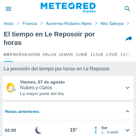
privacidad
o de
Inicio
Francia
Auvernia-Ródano-Alpes
Alta Saboya
L
tiempo.com)
borado por
El tiempo en Le Reposoir por
es para
horas
ue la
 que se
e calidad.
HOY
MAÑANA
DOM. 09
LUN. 10
MAR. 11
MIÉ. 12
JUE. 13
VIE. 14
SÁB.
eder a este
ediante las
La previsión del tiempo por horas en Le Reposoir
opciones:
Viernes, 07 de agosto
ookies y
Nubes y claros
e forma
La mayor parte del día
d digital
ada, basada
Horas anteriores
mación
ediante
ecnologías
Sur
15°
02:00
nos permite
1
-
9
km/h