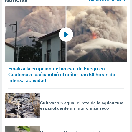
Noticias
Últimas noticias
precisa e
ión mediante
, publicidad
dos,
 publicidad
,
ón de
 desarrollo
s.
Finaliza la erupción del volcán de Fuego en
tros 1199
Guatemala: así cambió el cráter tras 50 horas de
ios
intensa actividad
Cultivar sin agua: el reto de la agricultura
española ante un futuro más seco