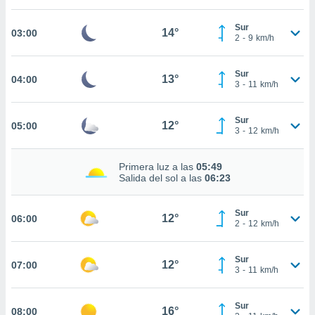
estra
ara seguir
Sur
e contenido
14°
03:00
2
-
9
km/h
stándares
ACEPTAR
sin coste.
Y
Sur
CONTINUAR
13°
04:00
 botón
3
-
11
km/h
continuar",
der a la
CONFIGURACIÓN
ndo la
Sur
12°
05:00
3
-
12
km/h
 de todas
, ya sean
de nuestros
Primera luz a las
05:49
 nos
Salida del sol a las
06:23
 y análisis
tamiento en
Sur
12°
06:00
2
-
12
km/h
b, así como
un perfil
para
Sur
12°
07:00
ublicidad y
3
-
11
km/h
do en
Sur
 mismo.
16°
08:00