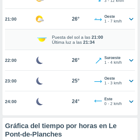
3
-
12
km/h
te
 de que
talarán
Oeste
26°
21:00
e sean
1
-
7
km/h
para
a
Puesta del sol a las
21:00
por el sitio
Última luz a las
21:34
o se
cookies para
Suroeste
26°
22:00
nto ni para
1
-
4
km/h
licidad o
Oeste
ado, aunque
25°
23:00
1
-
3
km/h
sualizar
general no
ada. Puedes
Este
24°
24:00
 instalación
0
-
2
km/h
y acceder a
io web a
ste abono
Gráfica del tiempo por horas en Le
 botón
.
Pont-de-Planches