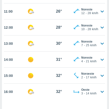
estra
ara seguir
Noreste
e contenido
26°
11:00
12
-
28
km/h
stándares
ACEPTAR
sin coste.
Y
Noreste
CONTINUAR
28°
12:00
 botón
10
-
28
km/h
continuar",
der a la
CONFIGURACIÓN
ndo la
Noreste
30°
13:00
7
-
25
km/h
 de todas
, ya sean
de nuestros
Noreste
31°
14:00
 nos
4
-
21
km/h
 y análisis
tamiento en
Noroeste
32°
15:00
2
-
17
km/h
b, así como
un perfil
para
Oeste
32°
16:00
ublicidad y
3
-
14
km/h
do en
 mismo.