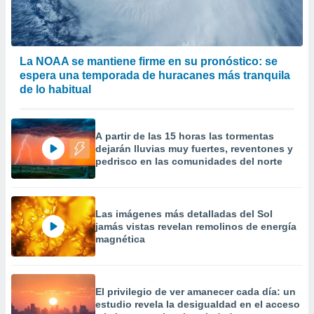
 la
da, crear un
personalizar
La NOAA se mantiene firme en su pronóstico: se
o, uso de
espera una temporada de huracanes más tranquila
a la
e contenido
de lo habitual
do, medir el
 de la
medir el
A partir de las 15 horas las tormentas
 del
dejarán lluvias muy fuertes, reventones y
 comprender
pedrisco en las comunidades del norte
 través de
s o a través
nación de
edentes de
Las imágenes más detalladas del Sol
fuentes,
jamás vistas revelan remolinos de energía
y mejora de
magnética
os, uso de
ados con el
 seleccionar
o.
El privilegio de ver amanecer cada día: un
estudio revela la desigualdad en el acceso
calización