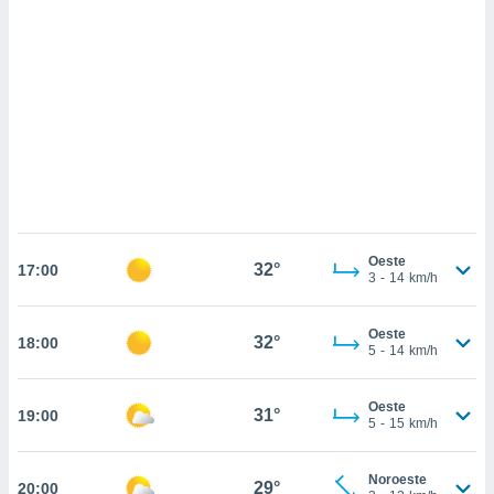
sultar más
 en nuestra
 Cookies
y
ualquier
ento
 botón
ación de
kies
 disponible
e nuestra
.
Oeste
32°
17:00
3
-
14
km/h
IVAMENTE,
Oeste
32°
18:00
as
5
-
14
km/h
 a cookies
 no aceptar
Oeste
31°
19:00
ón de
5
-
15
km/h
uedes
uestro sitio
.com. En
Noroeste
29°
20:00