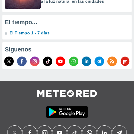
a la luz natural en las ciudades
precisa e
ión mediante
, publicidad
El tiempo...
dos,
El Tiempo 1 - 7 días
 publicidad
,
Síguenos
ón de
 desarrollo
s.
tros 1199
ios