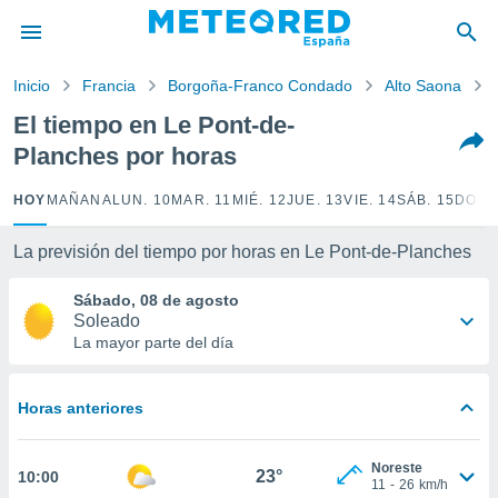
privacidad
o de
Inicio
Francia
Borgoña-Franco Condado
Alto Saona
tiempo.com)
borado por
El tiempo en Le Pont-de-
es para
Planches por horas
ue la
 que se
e calidad.
HOY
MAÑANA
LUN. 10
MAR. 11
MIÉ. 12
JUE. 13
VIE. 14
SÁB. 15
DOM.
eder a este
ediante las
La previsión del tiempo por horas en Le Pont-de-Planches
opciones:
Sábado, 08 de agosto
ookies y
Soleado
e forma
La mayor parte del día
d digital
ada, basada
Horas anteriores
mación
ediante
ecnologías
Noreste
23°
10:00
nos permite
11
-
26
km/h