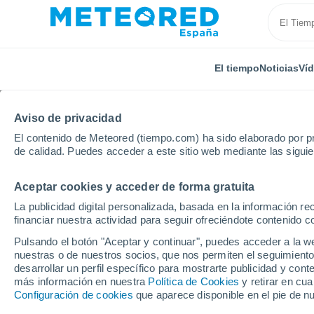
El tiempo
Noticias
Ví
Aviso de privacidad
El contenido de Meteored (tiempo.com) ha sido elaborado por pr
de calidad. Puedes acceder a este sitio web mediante las sigui
Aceptar cookies y acceder de forma gratuita
Inicio
Francia
Auvernia-Ródano-Alpes
Cantal
La publicidad digital personalizada, basada en la información r
financiar nuestra actividad para seguir ofreciéndote contenido c
El tiempo en Lavastrie
Pulsando el botón "Aceptar y continuar", puedes acceder a la w
nuestras o de nuestros socios, que nos permiten el seguimiento
desarrollar un perfil específico para mostrarte publicidad y co
El Tiempo 1 - 7 días
Por horas
más información en nuestra
Política de Cookies
y retirar en cu
Configuración de cookies
que aparece disponible en el pie de n