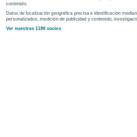
Jueves
6
Viernes
7
contenido.
Datos de localización geográfica precisa e identificación mediant
personalizados, medición de publicidad y contenido, investigació
Ver nuestros 1199 socios
La previsión del tiempo por horas e
JUEVES, 06 DE AGOSTO
La mayor parte del día
Soleado
Salida del sol a las
06:39
Puesta del sol a las
21:07
Primera luz a las
06:05
Última luz a las
21:40
Fase Lunar