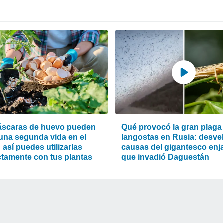
áscaras de huevo pueden
Qué provocó la gran plaga
 una segunda vida en el
langostas en Rusia: desvel
: así puedes utilizarlas
causas del gigantesco en
ctamente con tus plantas
que invadió Daguestán