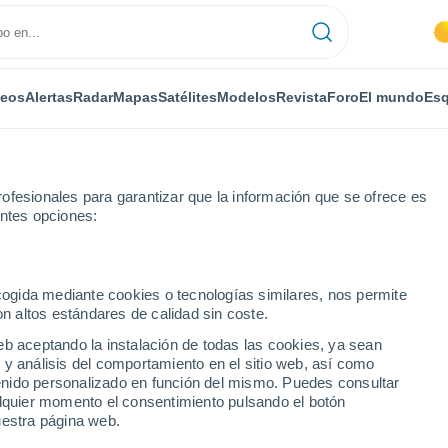
deos
Alertas
Radar
Mapas
Satélites
Modelos
Revista
Foro
El mundo
Esq
ofesionales para garantizar que la información que se ofrece es
entes opciones:
Lavastrie
Por horas
ecogida mediante cookies o tecnologías similares, nos permite
on altos estándares de calidad sin coste.
 por horas
eb aceptando la instalación de todas las cookies, ya sean
 y análisis del comportamiento en el sitio web, así como
ntenido personalizado en función del mismo. Puedes consultar
alquier momento el consentimiento pulsando el botón
uestra página web.