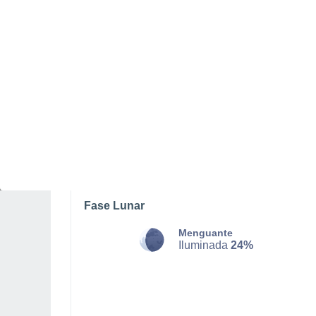
SÁBADO, 08 DE AGOSTO
La mayor parte del día
Nubes y claros
Salida del sol a las
06:41
Puesta del sol a las
21:04
Primera luz a las
06:08
Última luz a las
21:37
Fase Lunar
Menguante
Iluminada
24%