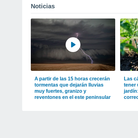
Noticias
A partir de las 15 horas crecerán
Las c
tormentas que dejarán lluvias
tener
muy fuertes, granizo y
jardín
reventones en el este peninsular
corre