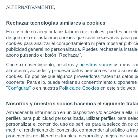
Gráfica del tiempo por horas en L
ALTERNATIVAMENTE,
SÍMBOLO
TEMPERATURA
Rechazar tecnologías similares a cookies
En caso de no aceptar la instalación de cookies, puedes acced
00
03
06
09
12
15
18
21
00
03
06
09
de que solo se instalarán cookies que sean necesarias para garan
cookies para analizar el comportamiento ni para mostrar publici
publicidad general no personalizada. Puedes rechazar la instala
abono pulsando el botón "Rechazar".
Con su consentimiento, nosotros y
nuestros socios
usamos cooki
almacenar, acceder y procesar datos personales como su visita e
29°
cookies. Es posible que algunos proveedores traten tus datos pe
28°
oponerte. Para ello, puede retirar su consentimiento u oponerse
27°
"Configurar"
o en nuestra
Política de Cookies
en este sitio web.
25°
21°
Nosotros y nuestros socios hacemos el siguiente trata
18°
18°
18°
Almacenar la información en un dispositivo y/o acceder a ella, 
17°
17°
perfiles para publicidad personalizada, utilizar perfiles para sele
16°
personalizar el contenido, uso de perfiles para la selección de c
medir el rendimiento del contenido, comprender al público a tra
procedentes de diferentes fuentes, desarrollo y mejora de los se