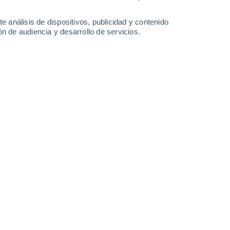
Sábado
8
e análisis de dispositivos, publicidad y contenido
n de audiencia y desarrollo de servicios.
n Lavastrie
18°
Cielo despejado
02:00
Sensación T.
18°
17°
Nubes y claros
05:00
Sensación T.
17°
18°
Soleado
08:00
Sensación T.
18°
25°
Soleado
11:00
Sensación T.
26°