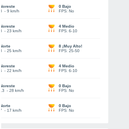
Noreste
0 Bajo
3
-
9 km/h
FPS:
No
Noreste
4 Medio
8
-
23 km/h
FPS:
6-10
Norte
8 ¡Muy Alto!
8
-
25 km/h
FPS:
25-50
Noreste
4 Medio
6
-
22 km/h
FPS:
6-10
Noreste
0 Bajo
13
-
28 km/h
FPS:
No
Norte
0 Bajo
7
-
17 km/h
FPS:
No