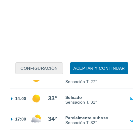
18°
Nubes y claros
02:00
Sensación T.
18°
16°
Nubes y claros
05:00
Sensación T.
16°
17°
Nubes y claros
08:00
Sensación T.
17°
CONFIGURACIÓN
ACEPTAR Y CONTINUAR
27°
Soleado
11:00
Sensación T.
27°
33°
Soleado
14:00
Sensación T.
31°
34°
Parcialmente nuboso
17:00
Sensación T.
32°