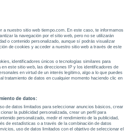
avastrie
VIENTO
PRECIPITACIÓN
er a nuestro sitio web tiempo.com. En este caso, te informamos
12
15
18
21
00
03
06
09
12
15
18
21
00
tizar la navegación por el sitio web, pero no se utilizarán
dad o contenido personalizado, aunque sí podrás visualizar
ción de cookies y acceder a nuestro sitio web a través de este
34°
33°
es, identificadores únicos o tecnologías similares para
n este sitio web, las direcciones IP y los identificadores de
30°
30°
rsonales en virtud de un interés legítimo, algo a lo que puedes
28°
27°
 al tratamiento de datos en cualquier momento haciendo clic en
27°
24°
24°
21°
miento de datos:
18°
uso de datos limitados para seleccionar anuncios básicos, crear
17°
ccionar la publicidad personalizada, crear un perfil para
16°
ontenido personalizado, medir el rendimiento de la publicidad,
vés de estadísticas o a través de la combinación de datos
rvicios, uso de datos limitados con el objetivo de seleccionar el