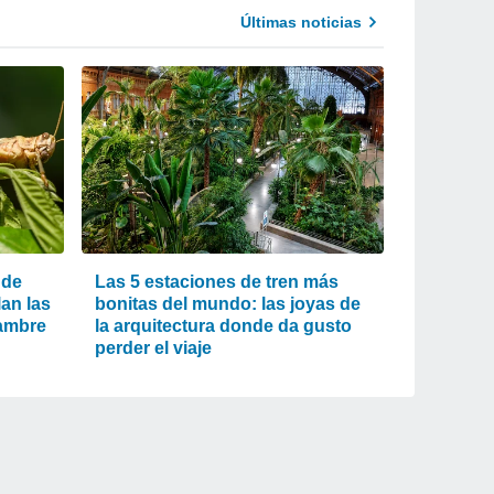
Últimas noticias
 de
Las 5 estaciones de tren más
an las
bonitas del mundo: las joyas de
jambre
la arquitectura donde da gusto
perder el viaje