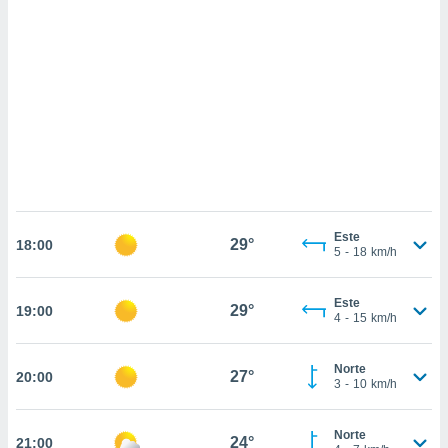
sultar más
 en nuestra
 Cookies
y
ualquier
ento
 botón
ación de
kies
 disponible
e nuestra
.
Este
29°
18:00
5
-
18
km/h
IVAMENTE,
Este
29°
19:00
as
4
-
15
km/h
 a cookies
 no aceptar
Norte
27°
20:00
ón de
3
-
10
km/h
uedes
uestro sitio
.com. En
Norte
24°
21:00