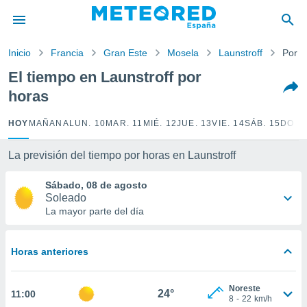
privacidad
o de
Inicio
Francia
Gran Este
Mosela
Launstroff
Por h
tiempo.com)
borado por
El tiempo en Launstroff por
es para
horas
ue la
 que se
e calidad.
HOY
MAÑANA
LUN. 10
MAR. 11
MIÉ. 12
JUE. 13
VIE. 14
SÁB. 15
DOM.
eder a este
ediante las
La previsión del tiempo por horas en Launstroff
opciones:
Sábado, 08 de agosto
ookies y
Soleado
e forma
La mayor parte del día
d digital
ada, basada
Horas anteriores
mación
ediante
ecnologías
Noreste
24°
11:00
nos permite
8
-
22
km/h