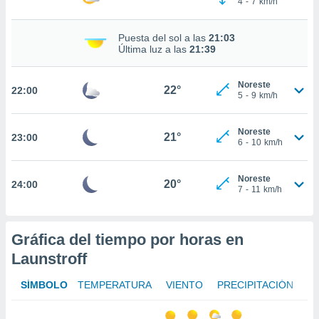
4
-
7
km/h
te
 de que
talarán
Puesta del sol a las
21:03
e sean
Última luz a las
21:39
para
a
Noreste
por el sitio
22°
22:00
5
-
9
km/h
o se
cookies para
Noreste
21°
23:00
nto ni para
6
-
10
km/h
licidad o
Noreste
ado, aunque
20°
24:00
7
-
11
km/h
sualizar
general no
ada. Puedes
 instalación
Gráfica del tiempo por horas en
y acceder a
Launstroff
io web a
ste abono
SÍMBOLO
TEMPERATURA
VIENTO
PRECIPITACIÓN
 botón
.