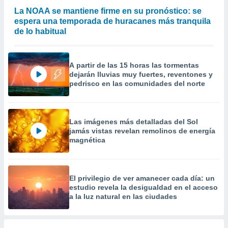
 la
La NOAA se mantiene firme en su pronóstico: se
espera una temporada de huracanes más tranquila
da, crear un
de lo habitual
personalizar
o, uso de
a la
e contenido
A partir de las 15 horas las tormentas
do, medir el
dejarán lluvias muy fuertes, reventones y
pedrisco en las comunidades del norte
 de la
medir el
 del
 comprender
Las imágenes más detalladas del Sol
 través de
jamás vistas revelan remolinos de energía
s o a través
magnética
nación de
edentes de
fuentes,
y mejora de
El privilegio de ver amanecer cada día: un
os, uso de
estudio revela la desigualdad en el acceso
ados con el
a la luz natural en las ciudades
 seleccionar
o.
calización