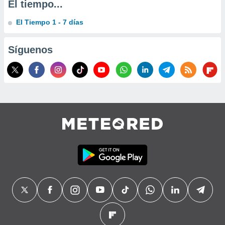
El tiempo...
precisa e
ión mediante
El Tiempo 1 - 7 días
, publicidad
Síguenos
dos,
 publicidad
,
ón de
 desarrollo
s.
tros 1199
ios