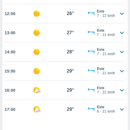
estra
ara seguir
Este
e contenido
26°
12:00
7
-
22
km/h
stándares
ACEPTAR
sin coste.
Y
Este
CONTINUAR
27°
13:00
 botón
7
-
21
km/h
continuar",
der a la
CONFIGURACIÓN
ndo la
Este
28°
14:00
7
-
21
km/h
 de todas
, ya sean
de nuestros
Este
29°
15:00
 nos
7
-
21
km/h
 y análisis
tamiento en
Este
29°
16:00
7
-
22
km/h
b, así como
un perfil
para
Este
29°
17:00
ublicidad y
6
-
21
km/h
do en
 mismo.