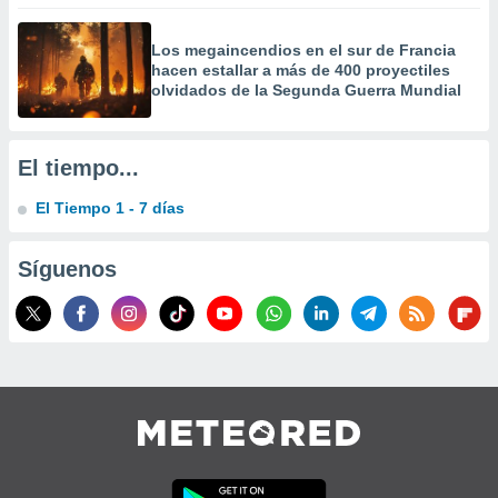
precisa e
ión mediante
Los megaincendios en el sur de Francia
hacen estallar a más de 400 proyectiles
, publicidad
olvidados de la Segunda Guerra Mundial
dos,
 publicidad
,
El tiempo...
ón de
 desarrollo
El Tiempo 1 - 7 días
s.
tros 1199
Síguenos
ios