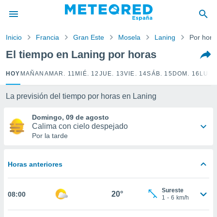
privacidad
o de
Inicio
Francia
Gran Este
Mosela
Laning
Por hora
tiempo.com)
borado por
El tiempo en Laning por horas
es para
ue la
HOY
MAÑANA
MAR. 11
MIÉ. 12
JUE. 13
VIE. 14
SÁB. 15
DOM. 16
LUN.
 que se
e calidad.
eder a este
La previsión del tiempo por horas en Laning
ediante las
opciones:
Domingo, 09 de agosto
Calima con cielo despejado
ookies y
Por la tarde
e forma
Horas anteriores
d digital
ada, basada
mación
Sureste
ediante
20°
08:00
1
-
6
km/h
ecnologías
nos permite