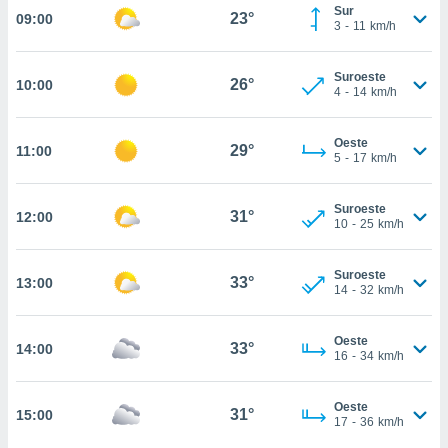
estra
Sur
23°
09:00
ara seguir
3
-
11
km/h
e contenido
stándares
ACEPTAR
Suroeste
sin coste.
26°
10:00
Y
4
-
14
km/h
CONTINUAR
 botón
continuar",
Oeste
29°
11:00
der a la
CONFIGURACIÓN
5
-
17
km/h
ndo la
 de todas
, ya sean
Suroeste
31°
12:00
10
-
25
km/h
de nuestros
 nos
Suroeste
33°
13:00
 y análisis
14
-
32
km/h
tamiento en
b, así como
un perfil
Oeste
33°
14:00
16
-
34
km/h
para
ublicidad y
Oeste
31°
15:00
do en
17
-
36
km/h
 mismo.