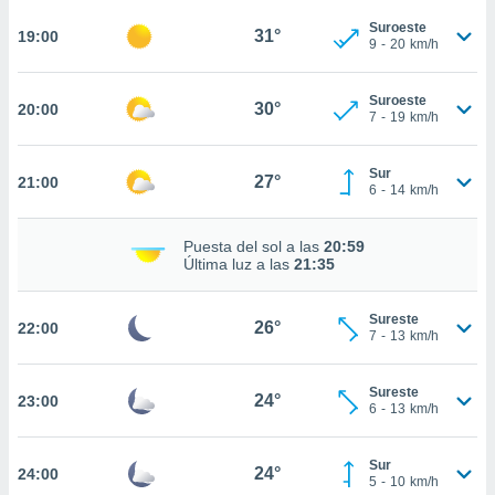
te
 de que
Suroeste
31°
19:00
9
-
20
km/h
talarán
e sean
para
Suroeste
30°
20:00
a
7
-
19
km/h
por el sitio
o se
Sur
cookies para
27°
21:00
6
-
14
km/h
nto ni para
licidad o
Puesta del sol a las
20:59
Última luz a las
21:35
ado, aunque
sualizar
Sureste
general no
26°
22:00
7
-
13
km/h
ada. Puedes
 instalación
y acceder a
Sureste
24°
23:00
io web a
6
-
13
km/h
ste abono
 botón
Sur
.
24°
24:00
5
-
10
km/h