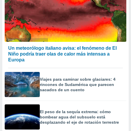
 la
da, crear un
personalizar
o, uso de
a la
e contenido
do, medir el
Un meteorólogo italiano avisa: el fenómeno de El
 de la
medir el
Niño podría traer olas de calor más intensas a
 del
Europa
 comprender
 través de
s o a través
Viajes para caminar sobre glaciares: 4
nación de
rincones de Sudamérica que parecen
edentes de
sacados de un cuento
fuentes,
y mejora de
os, uso de
ados con el
El peso de la sequía extrema: cómo
 seleccionar
bombear agua del subsuelo está
o.
desplazando el eje de rotación terrestre
calización