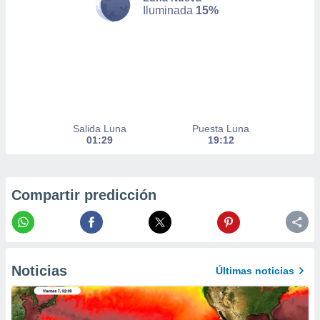
Iluminada
15%
er momento
ic en
o en
 Cookies
en
eb.
y
socios
Salida Luna
Puesta Luna
el
01:29
19:12
to de
Compartir predicción
la
 en un
 y/o acceder
 de datos
ara
 anuncios
Noticias
Últimas noticias
ar perfiles
idad
a, utilizar
a