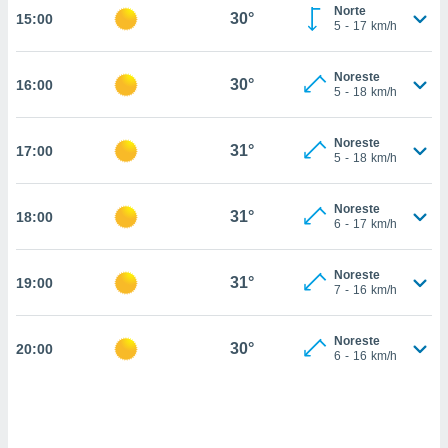
estra
Norte
30°
15:00
ara seguir
5
-
17
km/h
e contenido
stándares
ACEPTAR
Noreste
sin coste.
30°
16:00
Y
5
-
18
km/h
CONTINUAR
 botón
continuar",
Noreste
31°
17:00
der a la
CONFIGURACIÓN
5
-
18
km/h
ndo la
 de todas
, ya sean
Noreste
31°
18:00
6
-
17
km/h
de nuestros
 nos
Noreste
31°
19:00
 y análisis
7
-
16
km/h
tamiento en
b, así como
un perfil
Noreste
30°
20:00
6
-
16
km/h
para
ublicidad y
do en
 mismo.