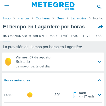
privacidad
o de
Inicio
Francia
Occitania
Gers
Lagardère
Por hor
tiempo.com)
borado por
El tiempo en Lagardère por horas
es para
ue la
HOY
MAÑANA
DOM. 09
LUN. 10
MAR. 11
MIÉ. 12
JUE. 13
VIE. 14
SÁB.
 que se
e calidad.
eder a este
La previsión del tiempo por horas en Lagardère
ediante las
opciones:
Viernes, 07 de agosto
Soleado
ookies y
La mayor parte del día
e forma
Horas anteriores
d digital
ada, basada
mación
Norte
ediante
29°
14:00
4
-
17
km/h
ecnologías
nos permite