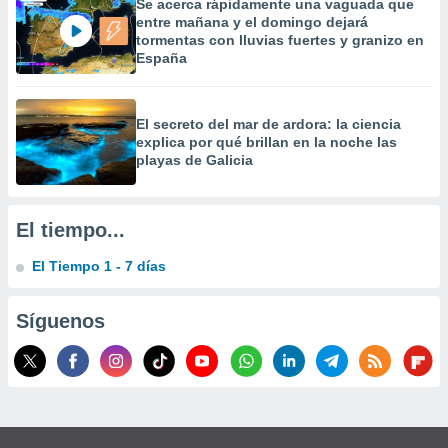
Se acerca rápidamente una vaguada que
 la
entre mañana y el domingo dejará
tormentas con lluvias fuertes y granizo en
da, crear un
España
personalizar
o, uso de
a la
El secreto del mar de ardora: la ciencia
e contenido
explica por qué brillan en la noche las
do, medir el
playas de Galicia
 de la
medir el
 del
 comprender
El tiempo...
 través de
s o a través
El Tiempo 1 - 7 días
nación de
edentes de
fuentes,
Síguenos
y mejora de
os, uso de
ados con el
 seleccionar
o.
calización