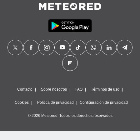
precisa e
ión mediante
, publicidad
dos,
 publicidad
,
ón de
 desarrollo
s.
tros 1199
ios
Contacto
Sobre nosotros
FAQ
Términos de uso
Cookies
Política de privacidad
Configuración de privacidad
© 2026 Meteored. Todos los derechos reservados