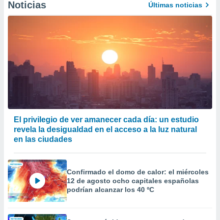
Noticias
Últimas noticias
er momento
ic en
o en
 Cookies
en
eb.
y
socios
el
to de
El privilegio de ver amanecer cada día: un estudio
revela la desigualdad en el acceso a la luz natural
la
en las ciudades
 en un
 y/o acceder
 de datos
ara
Confirmado el domo de calor: el miércoles
 anuncios
12 de agosto ocho capitales españolas
ar perfiles
podrían alcanzar los 40 ºC
idad
a, utilizar
a