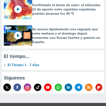
 la
Confirmado el domo de calor: el miércoles
12 de agosto ocho capitales españolas
da, crear un
podrían alcanzar los 40 ºC
personalizar
o, uso de
a la
Se acerca rápidamente una vaguada que
e contenido
entre mañana y el domingo dejará
do, medir el
tormentas con lluvias fuertes y granizo en
 de la
España
medir el
 del
 comprender
El tiempo...
 través de
s o a través
El Tiempo 1 - 7 días
nación de
edentes de
fuentes,
Síguenos
y mejora de
os, uso de
ados con el
 seleccionar
o.
calización