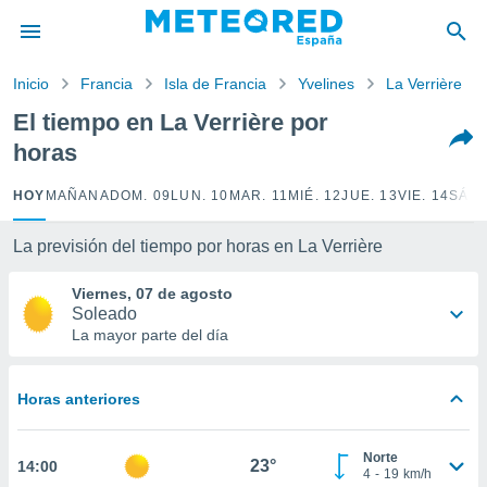
privacidad
o de
Inicio
Francia
Isla de Francia
Yvelines
La Verrière
tiempo.com)
borado por
El tiempo en La Verrière por
es para
horas
ue la
 que se
e calidad.
HOY
MAÑANA
DOM. 09
LUN. 10
MAR. 11
MIÉ. 12
JUE. 13
VIE. 14
SÁB.
eder a este
ediante las
La previsión del tiempo por horas en La Verrière
opciones:
Viernes, 07 de agosto
ookies y
Soleado
e forma
La mayor parte del día
d digital
ada, basada
Horas anteriores
mación
ediante
ecnologías
Norte
23°
14:00
nos permite
4
-
19
km/h