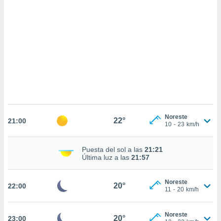
sultar más
 en nuestra
 Cookies
y
ualquier
ento
 botón
ación de
kies
 disponible
e nuestra
.
Noreste
22°
21:00
10
-
23
km/h
IVAMENTE,
Puesta del sol a las
21:21
as
Última luz a las
21:57
 a cookies
 no aceptar
Noreste
20°
22:00
ón de
11
-
20
km/h
uedes
uestro sitio
.com. En
Noreste
20°
23:00