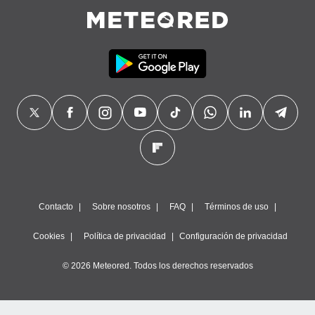
precisa e
ión mediante
, publicidad
dos,
 publicidad
,
ón de
 desarrollo
s.
tros 1199
ios
Contacto
Sobre nosotros
FAQ
Términos de uso
Cookies
Política de privacidad
Configuración de privacidad
© 2026 Meteored. Todos los derechos reservados