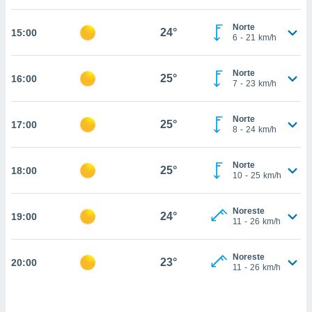
estra
ara seguir
Norte
e contenido
24°
15:00
6
-
21
km/h
stándares
ACEPTAR
sin coste.
Y
Norte
CONTINUAR
25°
16:00
 botón
7
-
23
km/h
continuar",
der a la
CONFIGURACIÓN
ndo la
Norte
25°
17:00
8
-
24
km/h
 de todas
, ya sean
de nuestros
Norte
25°
18:00
 nos
10
-
25
km/h
 y análisis
tamiento en
Noreste
24°
19:00
11
-
26
km/h
b, así como
un perfil
para
Noreste
23°
20:00
ublicidad y
11
-
26
km/h
do en
 mismo.