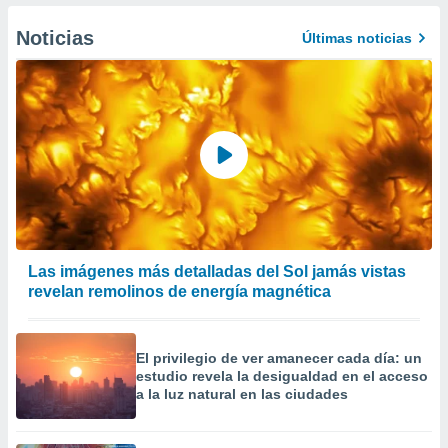
er momento
ic en
Noticias
Últimas noticias
o en
 Cookies
en
eb.
y
socios
el
to de
la
Las imágenes más detalladas del Sol jamás vistas
 en un
revelan remolinos de energía magnética
 y/o acceder
 de datos
ara
El privilegio de ver amanecer cada día: un
 anuncios
estudio revela la desigualdad en el acceso
ar perfiles
a la luz natural en las ciudades
idad
a, utilizar
a