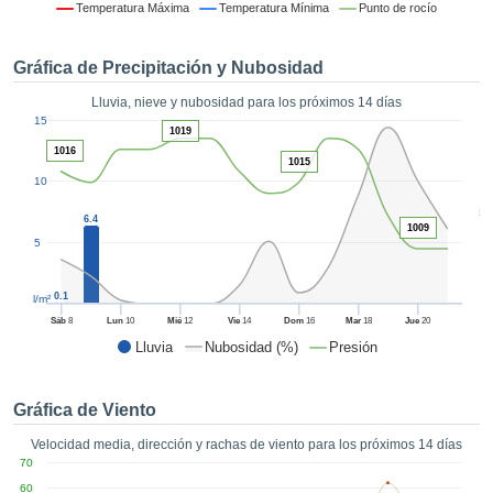
 mediante
Temperatura Máxima
Temperatura Mínima
Punto de rocío
tecnologías
nos permite
Gráfica de Precipitación y Nubosidad
r nuestra
para seguir
Lluvia, nieve y nubosidad para los próximos 14 días
e contenido
1
15
estándares
1019
ACEPTAR
 sin coste.
1016
Y
1015
10
CONTINUAR
 el botón
continuar",
5
6.4
ceder a la
1009
CONFIGURACIÓN
5
tando la
n de todas
s, ya sean
0.1
l/m²
de nuestros
Sáb
8
Lun
10
Mié
12
Vie
14
Dom
16
Mar
18
Jue
20
 que nos
Lluvia
Nubosidad (%)
Presión
ten el
 y análisis
tamiento en
Gráfica de Viento
b, así como
r un perfil
Velocidad media, dirección y rachas de viento para los próximos 14 días
ico para
70
ublicidad y
60