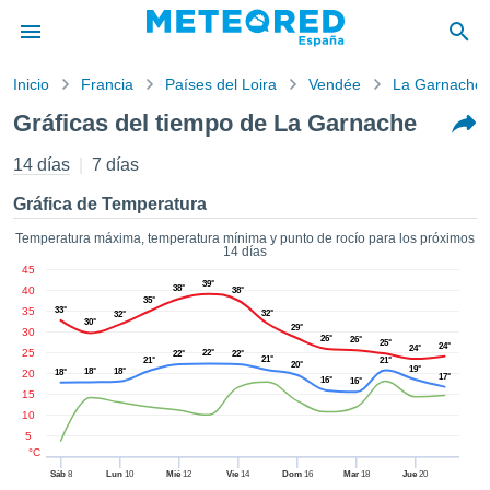
Inicio
Francia
Países del Loira
Vendée
La Garnache
privacidad
Gráficas del tiempo de La Garnache
enido de
tiempo.com)
14 días
7 días
aborado por
ales para
Gráfica de Temperatura
ar que la
ón que se
Temperatura máxima, temperatura mínima y punto de rocío para los próximos
14 días
de calidad.
45
eder a este
39°
38°
40
38°
ediante las
35°
35
33°
32°
32°
 opciones:
30°
29°
30
26°
26°
25°
24°
24°
25
22°
22°
22°
cookies y
21°
21°
21°
20°
19°
18°
18°
20
18°
17°
de forma
16°
16°
15
uita
10
dad digital
5
ada, basada
°C
formación
Sáb
8
Lun
10
Mié
12
Vie
14
Dom
16
Mar
18
Jue
20