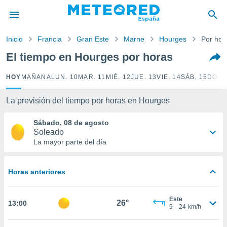
privacidad
o de
Inicio
Francia
Gran Este
Marne
Hourges
Por hor
tiempo.com)
borado por
El tiempo en Hourges por horas
es para
ue la
HOY
MAÑANA
LUN. 10
MAR. 11
MIÉ. 12
JUE. 13
VIE. 14
SÁB. 15
DOM.
 que se
e calidad.
eder a este
La previsión del tiempo por horas en Hourges
ediante las
opciones:
Sábado, 08 de agosto
Soleado
ookies y
La mayor parte del día
e forma
Horas anteriores
d digital
ada, basada
mación
Este
ediante
26°
13:00
9
-
24
km/h
ecnologías
nos permite