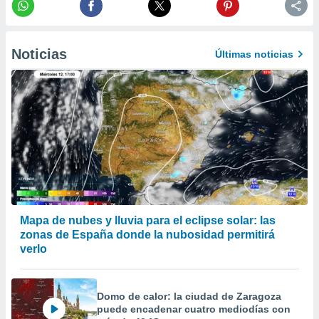
er momento
ic en
o en
Noticias
Últimas noticias
 Cookies
en
eb.
y
socios
el
to de
la
 en un
 y/o acceder
Mapa de nubes y lluvia para el eclipse solar: las
 de datos
zonas de España donde la nubosidad permitirá
ara
verlo
 anuncios
ar perfiles
idad
Domo de calor: la ciudad de Zaragoza
a, utilizar
puede encadenar cuatro mediodías con
a