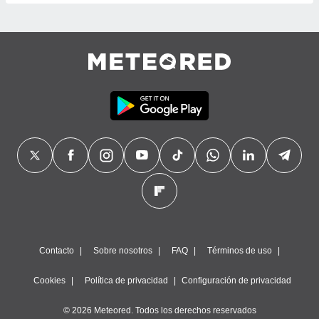
precisa e
ión mediante
, publicidad
dos,
 publicidad
,
ón de
 desarrollo
s.
tros 1199
ios
Contacto
Sobre nosotros
FAQ
Términos de uso
Cookies
Política de privacidad
Configuración de privacidad
© 2026 Meteored. Todos los derechos reservados