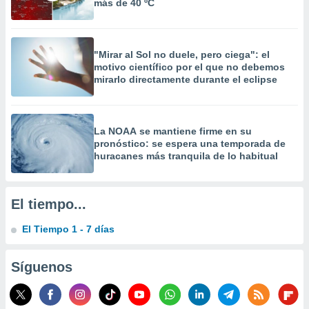
más de 40 ºC
 la
da, crear un
personalizar
"Mirar al Sol no duele, pero ciega": el
o, uso de
motivo científico por el que no debemos
a la
mirarlo directamente durante el eclipse
e contenido
do, medir el
 de la
medir el
La NOAA se mantiene firme en su
 del
pronóstico: se espera una temporada de
 comprender
huracanes más tranquila de lo habitual
 través de
s o a través
nación de
El tiempo...
edentes de
fuentes,
El Tiempo 1 - 7 días
y mejora de
os, uso de
ados con el
Síguenos
 seleccionar
o.
calización