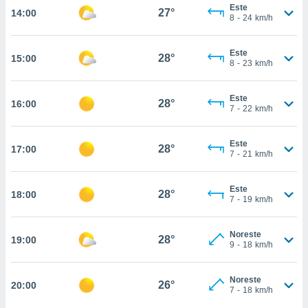
estra
Este
27°
14:00
ara seguir
8
-
24
km/h
e contenido
stándares
ACEPTAR
Este
sin coste.
28°
15:00
Y
8
-
23
km/h
CONTINUAR
 botón
continuar",
Este
28°
16:00
der a la
CONFIGURACIÓN
7
-
22
km/h
ndo la
 de todas
, ya sean
Este
28°
17:00
7
-
21
km/h
de nuestros
 nos
Este
28°
18:00
 y análisis
7
-
19
km/h
tamiento en
b, así como
un perfil
Noreste
28°
19:00
9
-
18
km/h
para
ublicidad y
Noreste
26°
20:00
do en
7
-
18
km/h
 mismo.