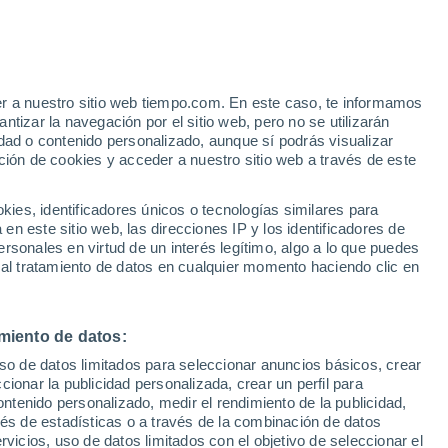
eining-lès-Bouzonville
er a nuestro sitio web tiempo.com. En este caso, te informamos
VIENTO
PRECIPITACIÓN
tizar la navegación por el sitio web, pero no se utilizarán
dad o contenido personalizado, aunque sí podrás visualizar
12
15
18
21
00
03
06
09
12
15
18
21
00
ción de cookies y acceder a nuestro sitio web a través de este
es, identificadores únicos o tecnologías similares para
n este sitio web, las direcciones IP y los identificadores de
rsonales en virtud de un interés legítimo, algo a lo que puedes
31°
31°
 al tratamiento de datos en cualquier momento haciendo clic en
30°
29°
29°
29°
28°
25°
24°
miento de datos:
23°
uso de datos limitados para seleccionar anuncios básicos, crear
21°
20°
ccionar la publicidad personalizada, crear un perfil para
18°
ontenido personalizado, medir el rendimiento de la publicidad,
vés de estadísticas o a través de la combinación de datos
rvicios, uso de datos limitados con el objetivo de seleccionar el