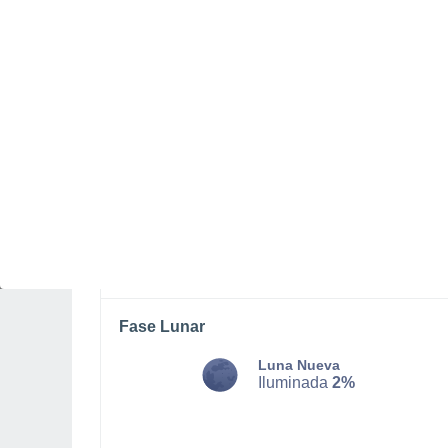
MARTES, 11 DE AGOSTO
La mayor parte del día
Soleado
Salida del sol a las
06:19
Puesta del sol a las
20:57
Primera luz a las
05:43
Última luz a las
21:33
Fase Lunar
Luna Nueva
Iluminada
2%