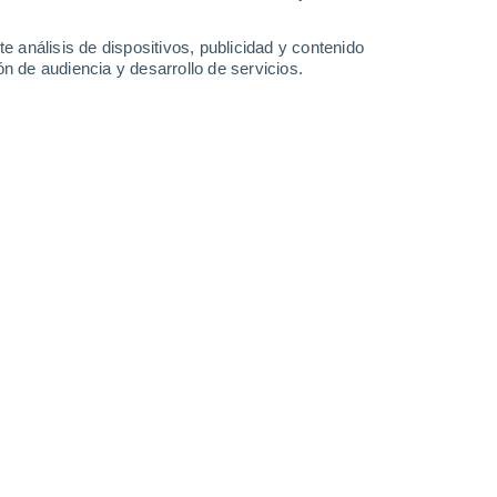
e análisis de dispositivos, publicidad y contenido
Martes
11
n de audiencia y desarrollo de servicios.
n Heining-lès-Bouzonville
20°
Calima
02:00
Sensación T.
20°
18°
Calima
05:00
Sensación T.
18°
20°
Calima
08:00
Sensación T.
20°
28°
Nubes y claros
11:00
Sensación T.
28°