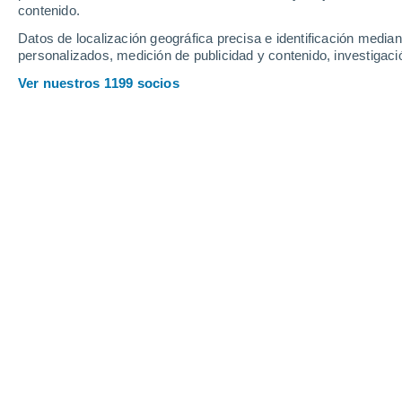
contenido.
Datos de localización geográfica precisa e identificación mediant
Domingo
9
Lunes
10
personalizados, medición de publicidad y contenido, investigació
Ver nuestros 1199 socios
La previsión del tiempo por horas e
DOMINGO, 09 DE AGOSTO
Por la mañana
Calima con cielo despejado
Salida del sol a las
06:16
Puesta del sol a las
21:00
Primera luz a las
05:40
Última luz a las
21:37
Fase Lunar