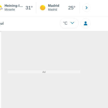
Heining-lès-Bouzonville
Madrid
Barcelona
31°
25°
Moselle
Madrid
Barcelona
°C
uí