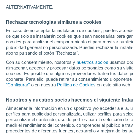
ALTERNATIVAMENTE,
Gráfica del tiempo por horas en H
Rechazar tecnologías similares a cookies
En caso de no aceptar la instalación de cookies, puedes acced
SÍMBOLO
TEMPERATURA
de que solo se instalarán cookies que sean necesarias para garan
cookies para analizar el comportamiento ni para mostrar publici
00
03
06
09
12
15
18
21
00
03
06
09
publicidad general no personalizada. Puedes rechazar la instala
abono pulsando el botón "Rechazar".
Con su consentimiento, nosotros y
nuestros socios
usamos cooki
almacenar, acceder y procesar datos personales como su visita e
33°
cookies. Es posible que algunos proveedores traten tus datos pe
oponerte. Para ello, puede retirar su consentimiento u oponerse
30°
29°
"Configurar"
o en nuestra
Política de Cookies
en este sitio web.
28°
25°
Nosotros y nuestros socios hacemos el siguiente trata
23°
22°
21°
Almacenar la información en un dispositivo y/o acceder a ella, 
20°
20°
perfiles para publicidad personalizada, utilizar perfiles para sele
18°
personalizar el contenido, uso de perfiles para la selección de c
medir el rendimiento del contenido, comprender al público a tra
procedentes de diferentes fuentes, desarrollo y mejora de los se