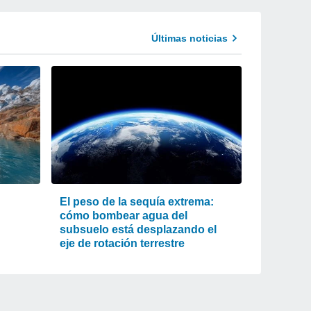
Últimas noticias
El peso de la sequía extrema:
cómo bombear agua del
subsuelo está desplazando el
eje de rotación terrestre