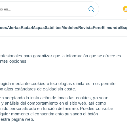
deos
Alertas
Radar
Mapas
Satélites
Modelos
Revista
Foro
El mundo
Esq
ofesionales para garantizar que la información que se ofrece es
entes opciones:
s-Bouzonville
Por horas
ecogida mediante cookies o tecnologías similares, nos permite
on altos estándares de calidad sin coste.
ès-Bouzonville por
eb aceptando la instalación de todas las cookies, ya sean
 y análisis del comportamiento en el sitio web, así como
ntenido personalizado en función del mismo. Puedes consultar
alquier momento el consentimiento pulsando el botón
uestra página web.