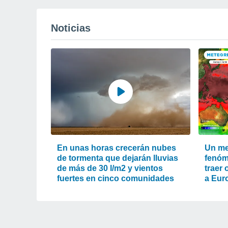
Noticias
En unas horas crecerán nubes
Un met
de tormenta que dejarán lluvias
fenóm
de más de 30 l/m2 y vientos
traer 
fuertes en cinco comunidades
a Eur