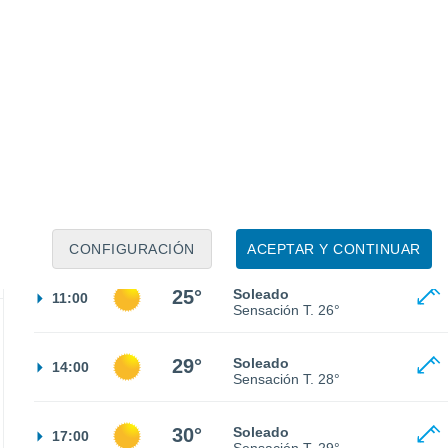
21°
Nubes y claros
02:00
Sensación T.
21°
18°
Nubes y claros
05:00
Sensación T.
18°
20°
Nubes y claros
08:00
Sensación T.
20°
CONFIGURACIÓN
ACEPTAR Y CONTINUAR
25°
Soleado
11:00
Sensación T.
26°
29°
Soleado
14:00
Sensación T.
28°
30°
Soleado
17:00