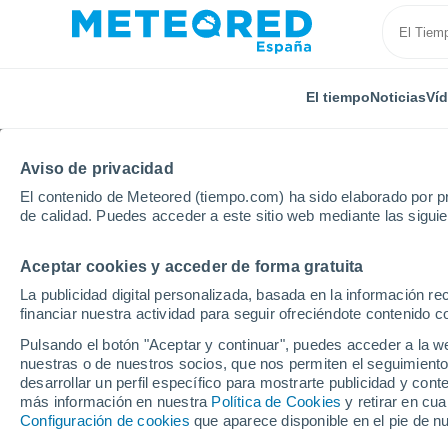
El tiempo
Noticias
Ví
Aviso de privacidad
El contenido de Meteored (tiempo.com) ha sido elaborado por pr
de calidad. Puedes acceder a este sitio web mediante las sigui
Aceptar cookies y acceder de forma gratuita
Inicio
Francia
Gran Este
Mosela
Heining-lè
La publicidad digital personalizada, basada en la información r
financiar nuestra actividad para seguir ofreciéndote contenido c
El tiempo en Heining-l
Pulsando el botón "Aceptar y continuar", puedes acceder a la w
horas
nuestras o de nuestros socios, que nos permiten el seguimiento
desarrollar un perfil específico para mostrarte publicidad y co
más información en nuestra
Política de Cookies
y retirar en cu
Configuración de cookies
que aparece disponible en el pie de n
El Tiempo 1 - 7 días
Por horas