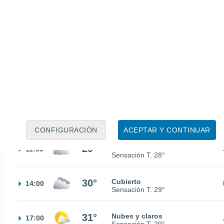
22°
Nubes y claros
02:00
Sensación T.
22°
22°
Nubes y claros
05:00
Sensación T.
22°
24°
Nubes y claros
08:00
Sensación T.
25°
CONFIGURACIÓN
ACEPTAR Y CONTINUAR
29°
Parcialmente nuboso
11:00
Sensación T.
28°
30°
Cubierto
14:00
Sensación T.
29°
31°
Nubes y claros
17:00