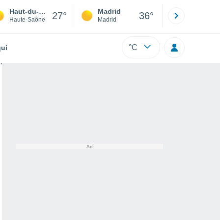
Haut-du-Them-Château-Lambert
Madrid
Barcelona
27°
36°
Haute-Saône
Madrid
Barcelona
°C
uí