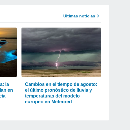
Últimas noticias
a: la
Cambios en el tiempo de agosto:
llan en
el último pronóstico de lluvia y
cia
temperaturas del modelo
europeo en Meteored