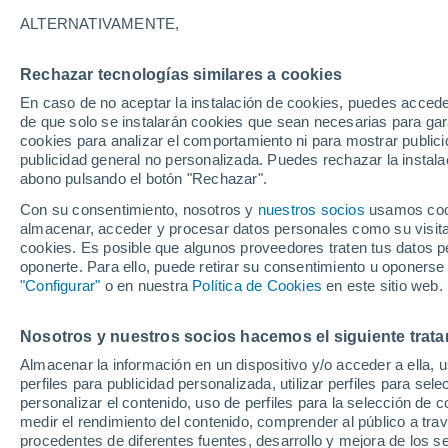
ALTERNATIVAMENTE,
Gráfica del tiempo por horas en
Rechazar tecnologías similares a cookies
En caso de no aceptar la instalación de cookies, puedes acced
SÍMBOLO
TEMPERATURA
de que solo se instalarán cookies que sean necesarias para garan
cookies para analizar el comportamiento ni para mostrar publici
00
03
06
09
12
15
18
21
00
03
06
09
publicidad general no personalizada. Puedes rechazar la instala
abono pulsando el botón "Rechazar".
Con su consentimiento, nosotros y
nuestros socios
usamos cooki
almacenar, acceder y procesar datos personales como su visita e
cookies. Es posible que algunos proveedores traten tus datos pe
oponerte. Para ello, puede retirar su consentimiento u oponerse
27°
27°
"Configurar"
o en nuestra
Política de Cookies
en este sitio web.
24°
24°
Nosotros y nuestros socios hacemos el siguiente trata
19°
19°
Almacenar la información en un dispositivo y/o acceder a ella, 
19°
perfiles para publicidad personalizada, utilizar perfiles para sele
18°
17°
personalizar el contenido, uso de perfiles para la selección de c
16°
16°
medir el rendimiento del contenido, comprender al público a tra
procedentes de diferentes fuentes, desarrollo y mejora de los se