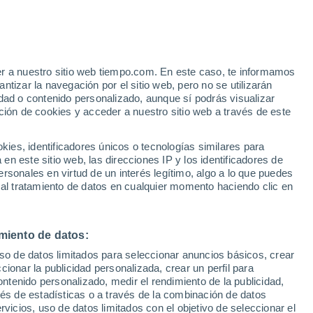
 Haut-du-Them-Château-Lambert
er a nuestro sitio web tiempo.com. En este caso, te informamos
VIENTO
PRECIPITACIÓN
tizar la navegación por el sitio web, pero no se utilizarán
dad o contenido personalizado, aunque sí podrás visualizar
12
15
18
21
00
03
06
09
12
15
18
21
00
ción de cookies y acceder a nuestro sitio web a través de este
es, identificadores únicos o tecnologías similares para
31°
30°
30°
n este sitio web, las direcciones IP y los identificadores de
29°
29°
rsonales en virtud de un interés legítimo, algo a lo que puedes
27°
27°
 al tratamiento de datos en cualquier momento haciendo clic en
26°
24°
24°
24°
22°
22°
miento de datos:
uso de datos limitados para seleccionar anuncios básicos, crear
ccionar la publicidad personalizada, crear un perfil para
ontenido personalizado, medir el rendimiento de la publicidad,
vés de estadísticas o a través de la combinación de datos
rvicios, uso de datos limitados con el objetivo de seleccionar el