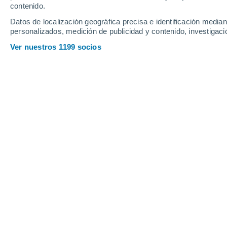
contenido.
Datos de localización geográfica precisa e identificación mediant
Viernes
7
Sábado
8
personalizados, medición de publicidad y contenido, investigació
Ver nuestros 1199 socios
La previsión del tiempo por horas 
VIERNES, 07 DE AGOSTO
La mayor parte del día
Soleado
Salida del sol a las
06:17
Puesta del sol a las
20:59
Primera luz a las
05:42
Última luz a las
21:34
Fase Lunar