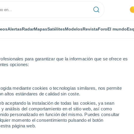
deos
Alertas
Radar
Mapas
Satélites
Modelos
Revista
Foro
El mundo
Esq
ofesionales para garantizar que la información que se ofrece es
entes opciones:
aona
Haut-du-Them-Château-Lambert
Por horas
ecogida mediante cookies o tecnologías similares, nos permite
on altos estándares de calidad sin coste.
-Them-Château-Lambert
eb aceptando la instalación de todas las cookies, ya sean
 y análisis del comportamiento en el sitio web, así como
ntenido personalizado en función del mismo. Puedes consultar
alquier momento el consentimiento pulsando el botón
uestra página web.