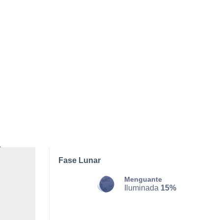
DOMINGO, 09 DE AGOSTO
La mayor parte del día
Nubes y claros
Salida del sol a las
06:20
Puesta del sol a las
20:56
Primera luz a las
05:45
Última luz a las
21:31
Fase Lunar
Menguante
Iluminada
15%