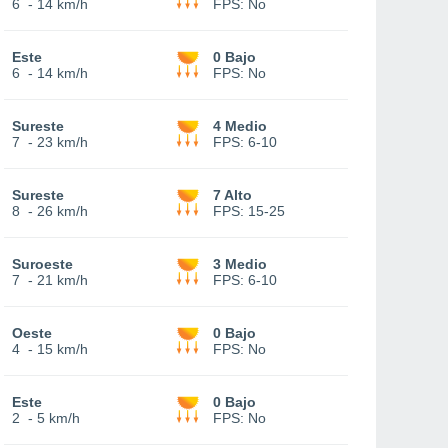
6
-
14 km/h
FPS:
No
Este
0 Bajo
6
-
14 km/h
FPS:
No
Sureste
4 Medio
7
-
23 km/h
FPS:
6-10
Sureste
7 Alto
8
-
26 km/h
FPS:
15-25
Suroeste
3 Medio
7
-
21 km/h
FPS:
6-10
Oeste
0 Bajo
4
-
15 km/h
FPS:
No
Este
0 Bajo
2
-
5 km/h
FPS:
No