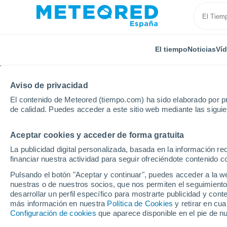
El tiempo
Noticias
Ví
Aviso de privacidad
El contenido de Meteored (tiempo.com) ha sido elaborado por pr
de calidad. Puedes acceder a este sitio web mediante las sigui
Aceptar cookies y acceder de forma gratuita
Inicio
Francia
Borgoña-Franco Condado
Alto S
La publicidad digital personalizada, basada en la información r
financiar nuestra actividad para seguir ofreciéndote contenido c
El tiempo en Haut-du
Pulsando el botón "Aceptar y continuar", puedes acceder a la w
por horas
nuestras o de nuestros socios, que nos permiten el seguimiento
desarrollar un perfil específico para mostrarte publicidad y co
más información en nuestra
Política de Cookies
y retirar en cu
Configuración de cookies
que aparece disponible en el pie de n
El Tiempo 1 - 7 días
Por horas