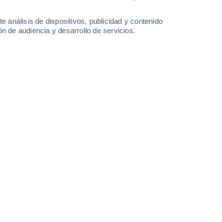
e análisis de dispositivos, publicidad y contenido
Domingo
9
n de audiencia y desarrollo de servicios.
en Haut-du-Them-Château-Lambert
18°
Nubes y claros
02:00
Sensación T.
18°
16°
Cielo despejado
05:00
Sensación T.
16°
19°
Nubes y claros
08:00
Sensación T.
19°
24°
Soleado
11:00
Sensación T.
25°