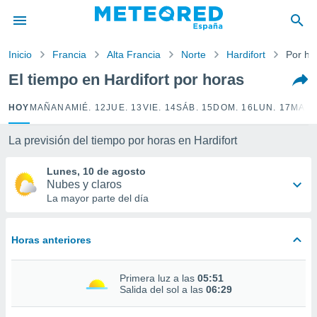
privacidad
o de
Inicio
Francia
Alta Francia
Norte
Hardifort
Por ho
tiempo.com)
borado por
El tiempo en Hardifort por horas
es para
ue la
HOY
MAÑANA
MIÉ. 12
JUE. 13
VIE. 14
SÁB. 15
DOM. 16
LUN. 17
MAR.
 que se
e calidad.
eder a este
La previsión del tiempo por horas en Hardifort
ediante las
opciones:
Lunes, 10 de agosto
Nubes y claros
ookies y
La mayor parte del día
e forma
Horas anteriores
d digital
ada, basada
mación
Primera luz a las
05:51
ediante
Salida del sol a las
06:29
ecnologías
nos permite