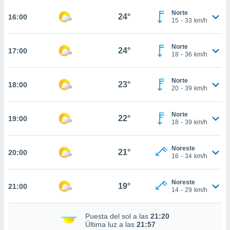
te
 de que
Norte
24°
16:00
15
-
33
km/h
talarán
e sean
para
Norte
24°
17:00
a
18
-
36
km/h
por el sitio
o se
Norte
cookies para
23°
18:00
20
-
39
km/h
nto ni para
licidad o
Norte
22°
19:00
18
-
39
km/h
ado, aunque
sualizar
Noreste
general no
21°
20:00
16
-
34
km/h
ada. Puedes
 instalación
y acceder a
Noreste
19°
21:00
io web a
14
-
29
km/h
ste abono
 botón
Puesta del sol a las
21:20
.
Última luz a las
21:57