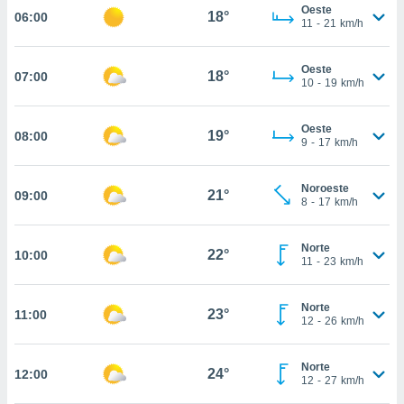
estra
Oeste
18°
06:00
ara seguir
11
-
21
km/h
e contenido
stándares
ACEPTAR
Oeste
sin coste.
18°
07:00
Y
10
-
19
km/h
CONTINUAR
 botón
continuar",
Oeste
19°
08:00
der a la
CONFIGURACIÓN
9
-
17
km/h
ndo la
 de todas
, ya sean
Noroeste
21°
09:00
8
-
17
km/h
de nuestros
 nos
Norte
22°
10:00
 y análisis
11
-
23
km/h
tamiento en
b, así como
un perfil
Norte
23°
11:00
12
-
26
km/h
para
ublicidad y
Norte
24°
12:00
do en
12
-
27
km/h
 mismo.