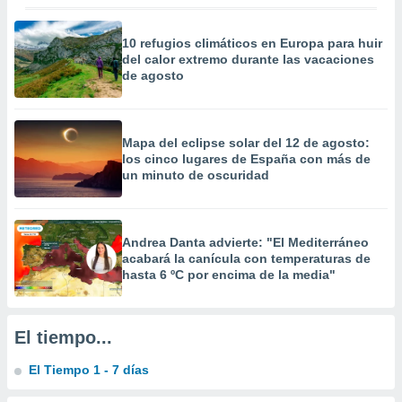
precisa e
ión mediante
10 refugios climáticos en Europa para huir
del calor extremo durante las vacaciones
, publicidad
de agosto
dos,
 publicidad
,
Mapa del eclipse solar del 12 de agosto:
ón de
los cinco lugares de España con más de
 desarrollo
un minuto de oscuridad
s.
tros 1199
ios
Andrea Danta advierte: "El Mediterráneo
acabará la canícula con temperaturas de
hasta 6 ºC por encima de la media"
El tiempo...
El Tiempo 1 - 7 días