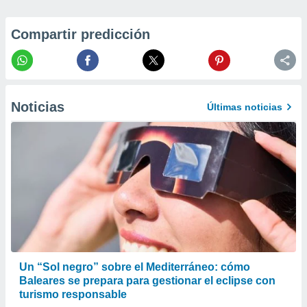
 la
Compartir predicción
da, crear un
personalizar
o, uso de
a la
e contenido
do, medir el
Noticias
Últimas noticias
 de la
medir el
 del
 comprender
 través de
s o a través
nación de
edentes de
fuentes,
y mejora de
os, uso de
ados con el
Un “Sol negro” sobre el Mediterráneo: cómo
 seleccionar
Baleares se prepara para gestionar el eclipse con
o.
turismo responsable
calización