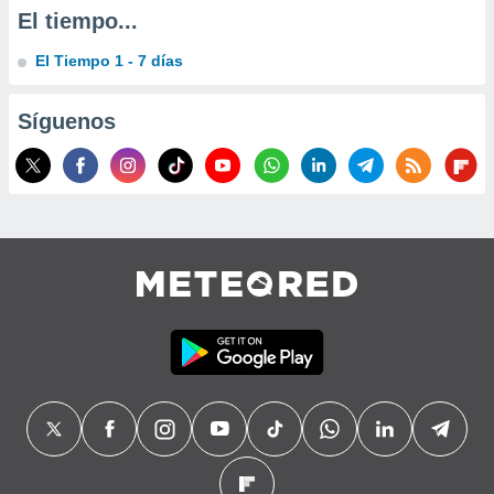
precisa e
El tiempo...
ión mediante
El Tiempo 1 - 7 días
, publicidad
Síguenos
dos,
 publicidad
,
ón de
 desarrollo
s.
tros 1199
ios