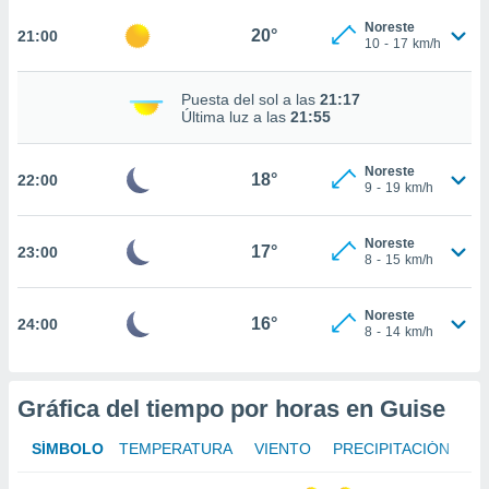
te
 de que
Noreste
20°
21:00
10
-
17
km/h
talarán
e sean
para
Puesta del sol a las
21:17
a
Última luz a las
21:55
por el sitio
o se
Noreste
cookies para
18°
22:00
9
-
19
km/h
nto ni para
licidad o
Noreste
17°
23:00
8
-
15
km/h
ado, aunque
sualizar
Noreste
general no
16°
24:00
8
-
14
km/h
ada. Puedes
 instalación
y acceder a
io web a
Gráfica del tiempo por horas en Guise
ste abono
 botón
SÍMBOLO
TEMPERATURA
VIENTO
PRECIPITACIÓN
.