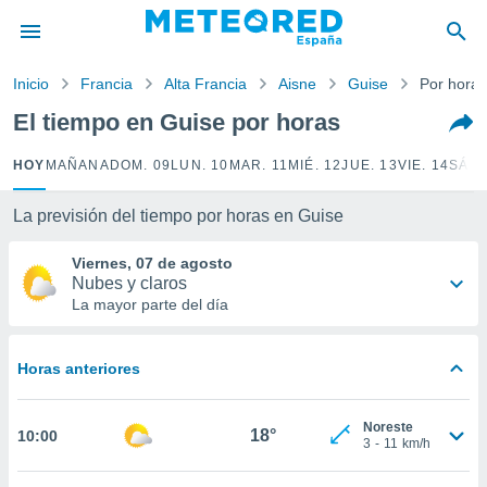
privacidad
o de
Inicio
Francia
Alta Francia
Aisne
Guise
Por horas
tiempo.com)
borado por
El tiempo en Guise por horas
es para
ue la
HOY
MAÑANA
DOM. 09
LUN. 10
MAR. 11
MIÉ. 12
JUE. 13
VIE. 14
SÁB.
 que se
e calidad.
eder a este
La previsión del tiempo por horas en Guise
ediante las
opciones:
Viernes, 07 de agosto
Nubes y claros
ookies y
La mayor parte del día
e forma
Horas anteriores
d digital
ada, basada
mación
Noreste
ediante
18°
10:00
3
-
11
km/h
ecnologías
nos permite