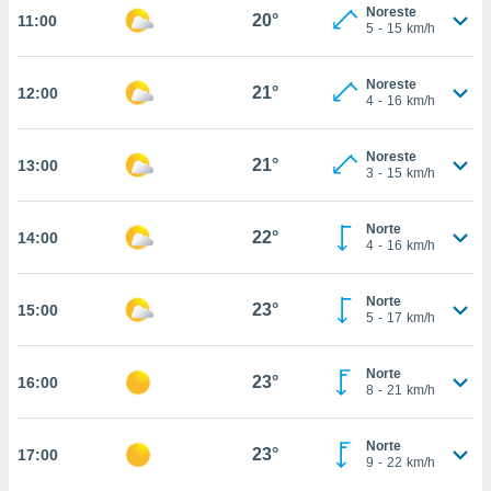
estra
Noreste
20°
11:00
ara seguir
5
-
15
km/h
e contenido
stándares
ACEPTAR
Noreste
sin coste.
21°
12:00
Y
4
-
16
km/h
CONTINUAR
 botón
continuar",
Noreste
21°
13:00
der a la
CONFIGURACIÓN
3
-
15
km/h
ndo la
 de todas
, ya sean
Norte
22°
14:00
4
-
16
km/h
de nuestros
 nos
Norte
23°
15:00
 y análisis
5
-
17
km/h
tamiento en
b, así como
un perfil
Norte
23°
16:00
8
-
21
km/h
para
ublicidad y
Norte
23°
17:00
do en
9
-
22
km/h
 mismo.