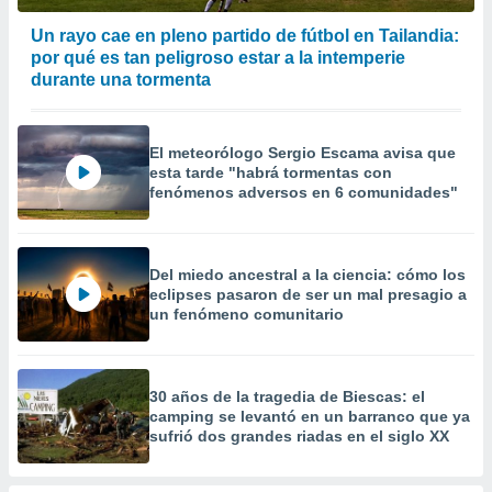
 la
Un rayo cae en pleno partido de fútbol en Tailandia:
da, crear un
por qué es tan peligroso estar a la intemperie
personalizar
durante una tormenta
o, uso de
a la
e contenido
El meteorólogo Sergio Escama avisa que
do, medir el
esta tarde "habrá tormentas con
 de la
fenómenos adversos en 6 comunidades"
medir el
 del
 comprender
 través de
Del miedo ancestral a la ciencia: cómo los
s o a través
eclipses pasaron de ser un mal presagio a
nación de
un fenómeno comunitario
edentes de
fuentes,
y mejora de
os, uso de
30 años de la tragedia de Biescas: el
ados con el
camping se levantó en un barranco que ya
 seleccionar
sufrió dos grandes riadas en el siglo XX
o.
calización