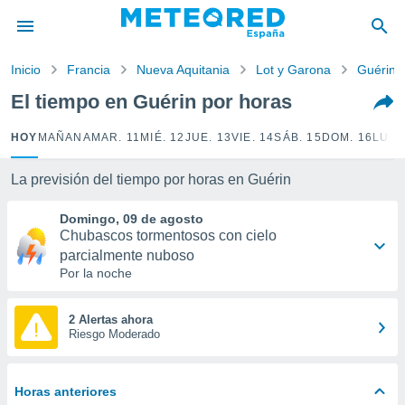
privacidad
o de
Inicio
Francia
Nueva Aquitania
Lot y Garona
Guérin
tiempo.com)
borado por
El tiempo en Guérin por horas
es para
ue la
HOY
MAÑANA
MAR. 11
MIÉ. 12
JUE. 13
VIE. 14
SÁB. 15
DOM. 16
LUN.
 que se
e calidad.
eder a este
La previsión del tiempo por horas en Guérin
ediante las
opciones:
Domingo, 09 de agosto
Chubascos tormentosos con cielo
ookies y
parcialmente nuboso
e forma
Por la noche
d digital
2 Alertas ahora
ada, basada
Riesgo Moderado
mación
ediante
ecnologías
Horas anteriores
nos permite