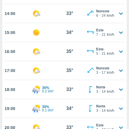
estra
ara seguir
Noreste
e contenido
33°
14:00
6
-
24
km/h
stándares
ACEPTAR
sin coste.
Y
Este
CONTINUAR
34°
15:00
 botón
7
-
21
km/h
continuar",
der a la
CONFIGURACIÓN
ndo la
Este
35°
16:00
5
-
21
km/h
 de todas
, ya sean
de nuestros
Noreste
35°
17:00
 nos
3
-
17
km/h
 y análisis
tamiento en
Norte
30%
33°
18:00
0.2 l/m²
3
-
14
km/h
b, así como
un perfil
para
Norte
30%
34°
19:00
ublicidad y
0.1 l/m²
3
-
14
km/h
do en
Este
 mismo.
33°
20:00