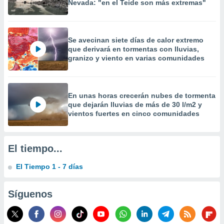
Nevada: "en el Teide son más extremas"
 la
da, crear un
personalizar
Se avecinan siete días de calor extremo
o, uso de
que derivará en tormentas con lluvias,
a la
granizo y viento en varias comunidades
e contenido
do, medir el
 de la
medir el
En unas horas crecerán nubes de tormenta
 del
que dejarán lluvias de más de 30 l/m2 y
 comprender
vientos fuertes en cinco comunidades
 través de
s o a través
nación de
El tiempo...
edentes de
fuentes,
El Tiempo 1 - 7 días
y mejora de
os, uso de
ados con el
Síguenos
 seleccionar
o.
calización