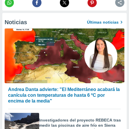
er momento
ic en
o en
Noticias
Últimas noticias
 Cookies
en
eb.
y
socios
el
to de
la
 en un
 y/o acceder
Andrea Danta advierte: "El Mediterráneo acabará la
 de datos
canícula con temperaturas de hasta 6 ºC por
ara
encima de la media"
 anuncios
ar perfiles
idad
Investigadores del proyecto REBECA tras
a, utilizar
medir las piscinas de aire frío en Sierra
a