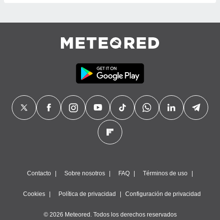
precisa e
ión mediante
, publicidad
dos,
 publicidad
,
ón de
 desarrollo
s.
tros 1199
ios
Contacto
Sobre nosotros
FAQ
Términos de uso
Cookies
Política de privacidad
Configuración de privacidad
© 2026 Meteored. Todos los derechos reservados