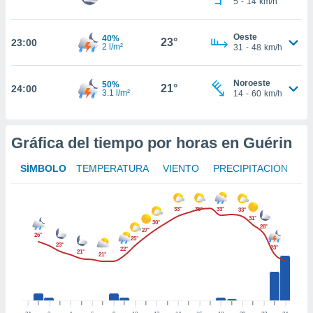
5
-
14
km/h
te
 de que
talarán
Oeste
40%
23°
23:00
e sean
2 l/m²
31
-
48
km/h
para
a
Noroeste
por el sitio
50%
21°
24:00
3.1 l/m²
14
-
60
km/h
o se
cookies para
nto ni para
Gráfica del tiempo por horas en Guérin
licidad o
SÍMBOLO
TEMPERATURA
VIENTO
PRECIPITACIÓN
ado, aunque
sualizar
general no
33°
35°
33°
33°
ada. Puedes
31°
30°
28°
 instalación
27°
26°
25°
y acceder a
23°
23°
22°
21°
io web a
21°
ste abono
 botón
.