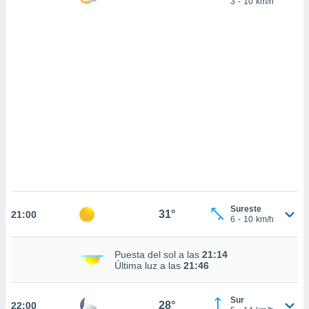
3
-
10
km/h
sultar más
 en nuestra
 Cookies
y
ualquier
ento
 botón
ación de
kies
 disponible
e nuestra
.
IVAMENTE,
Sureste
31°
21:00
as
6
-
10
km/h
 a cookies
 no aceptar
Puesta del sol a las
21:14
ón de
Última luz a las
21:46
uedes
uestro sitio
.com. En
Sur
28°
22:00