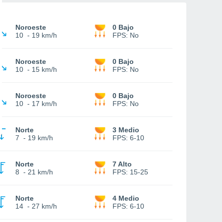
Noroeste
0 Bajo
10
-
19 km/h
FPS:
No
Noroeste
0 Bajo
10
-
15 km/h
FPS:
No
Noroeste
0 Bajo
10
-
17 km/h
FPS:
No
Norte
3 Medio
7
-
19 km/h
FPS:
6-10
Norte
7 Alto
8
-
21 km/h
FPS:
15-25
Norte
4 Medio
14
-
27 km/h
FPS:
6-10