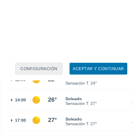
17°
Cielo despejado
02:00
Sensación T.
17°
16°
Nubes y claros
05:00
Sensación T.
16°
17°
Parcialmente nuboso
08:00
Sensación T.
17°
CONFIGURACIÓN
ACEPTAR Y CONTINUAR
22°
Soleado
11:00
Sensación T.
24°
26°
Soleado
14:00
Sensación T.
27°
27°
Soleado
17:00
Sensación T.
27°