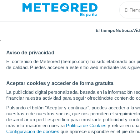
El tiempo
Noticias
Ví
Aviso de privacidad
El contenido de Meteored (tiempo.com) ha sido elaborado por pr
de calidad. Puedes acceder a este sitio web mediante las sigui
Aceptar cookies y acceder de forma gratuita
Inicio
Francia
Países del Loira
Departamento d
La publicidad digital personalizada, basada en la información r
financiar nuestra actividad para seguir ofreciéndote contenido c
El tiempo en Gorron p
Pulsando el botón "Aceptar y continuar", puedes acceder a la w
nuestras o de nuestros socios, que nos permiten el seguimiento
desarrollar un perfil específico para mostrarte publicidad y co
El Tiempo 1 - 7 días
Por horas
más información en nuestra
Política de Cookies
y retirar en cu
Configuración de cookies
que aparece disponible en el pie de n