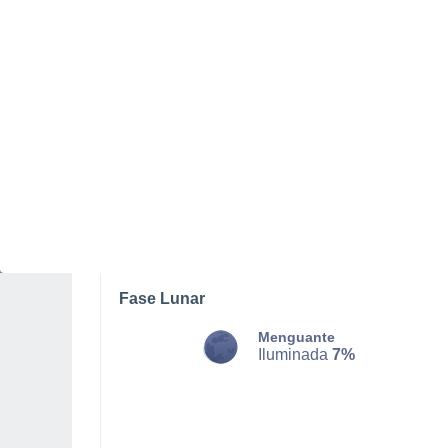
LUNES, 10 DE AGOSTO
La mayor parte del día
Soleado
Salida del sol a las
06:50
Puesta del sol a las
21:26
Primera luz a las
06:14
Última luz a las
22:01
Fase Lunar
Menguante
Iluminada
7%