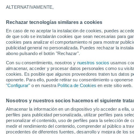
Gráfica del tiempo por horas en 
ALTERNATIVAMENTE,
SÍMBOLO
TEMPERATURA
Rechazar tecnologías similares a cookies
En caso de no aceptar la instalación de cookies, puedes acced
00
03
06
09
12
15
18
21
00
03
06
09
de que solo se instalarán cookies que sean necesarias para garan
cookies para analizar el comportamiento ni para mostrar publici
publicidad general no personalizada. Puedes rechazar la instala
abono pulsando el botón "Rechazar".
28°
Con su consentimiento, nosotros y
nuestros socios
28°
usamos cooki
27°
almacenar, acceder y procesar datos personales como su visita e
cookies. Es posible que algunos proveedores traten tus datos pe
23°
23°
oponerte. Para ello, puede retirar su consentimiento u oponerse
"Configurar"
o en nuestra
Política de Cookies
en este sitio web.
19°
19°
17°
16°
16°
Nosotros y nuestros socios hacemos el siguiente trata
14°
Almacenar la información en un dispositivo y/o acceder a ella, 
perfiles para publicidad personalizada, utilizar perfiles para sele
personalizar el contenido, uso de perfiles para la selección de c
medir el rendimiento del contenido, comprender al público a tra
0.5
procedentes de diferentes fuentes, desarrollo y mejora de los se