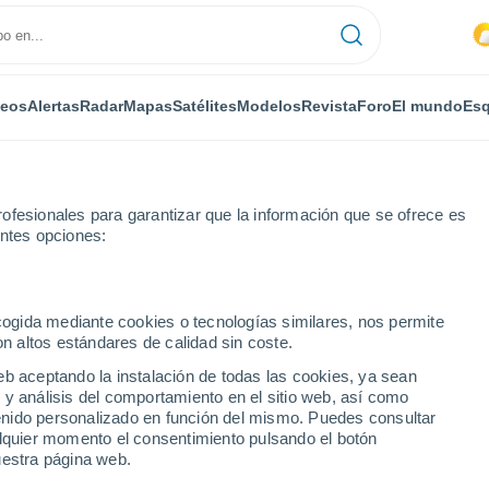
deos
Alertas
Radar
Mapas
Satélites
Modelos
Revista
Foro
El mundo
Esq
ofesionales para garantizar que la información que se ofrece es
entes opciones:
e Mayenne
Gorron
Por horas
ecogida mediante cookies o tecnologías similares, nos permite
on altos estándares de calidad sin coste.
or horas
eb aceptando la instalación de todas las cookies, ya sean
 y análisis del comportamiento en el sitio web, así como
ntenido personalizado en función del mismo. Puedes consultar
alquier momento el consentimiento pulsando el botón
uestra página web.