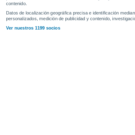
Sábado
8
Domingo
9
contenido.
Datos de localización geográfica precisa e identificación mediant
personalizados, medición de publicidad y contenido, investigació
Ver nuestros 1199 socios
La previsión del tiempo por horas e
SÁBADO, 08 DE AGOSTO
Por la tarde
Calima con cielo despejado
Salida del sol a las
06:47
Puesta del sol a las
21:29
Primera luz a las
06:11
Última luz a las
22:05
Fase Lunar