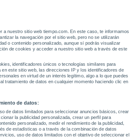
Gorron
VIENTO
PRECIPITACIÓN
er a nuestro sitio web tiempo.com. En este caso, te informamos
12
15
18
21
00
03
06
09
12
15
18
21
00
tizar la navegación por el sitio web, pero no se utilizarán
dad o contenido personalizado, aunque sí podrás visualizar
ción de cookies y acceder a nuestro sitio web a través de este
es, identificadores únicos o tecnologías similares para
27°
27°
27°
26°
26°
n este sitio web, las direcciones IP y los identificadores de
25°
rsonales en virtud de un interés legítimo, algo a lo que puedes
24°
22°
 al tratamiento de datos en cualquier momento haciendo clic en
20°
20°
17°
17°
16°
miento de datos:
uso de datos limitados para seleccionar anuncios básicos, crear
ccionar la publicidad personalizada, crear un perfil para
ontenido personalizado, medir el rendimiento de la publicidad,
vés de estadísticas o a través de la combinación de datos
rvicios, uso de datos limitados con el objetivo de seleccionar el