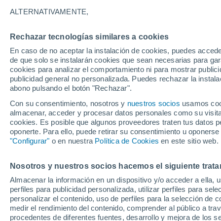
Gráfica del tiempo por horas en 
ALTERNATIVAMENTE,
SÍMBOLO
TEMPERATURA
Rechazar tecnologías similares a cookies
En caso de no aceptar la instalación de cookies, puedes acced
00
03
06
09
12
15
18
21
00
03
06
09
de que solo se instalarán cookies que sean necesarias para garan
cookies para analizar el comportamiento ni para mostrar publici
publicidad general no personalizada. Puedes rechazar la instala
abono pulsando el botón "Rechazar".
34°
34°
Con su consentimiento, nosotros y
nuestros socios
usamos cooki
31°
almacenar, acceder y procesar datos personales como su visita e
30°
cookies. Es posible que algunos proveedores traten tus datos pe
oponerte. Para ello, puede retirar su consentimiento u oponerse
26°
26°
25°
"Configurar"
o en nuestra
Política de Cookies
en este sitio web.
24°
22°
21°
Nosotros y nuestros socios hacemos el siguiente trata
19°
Almacenar la información en un dispositivo y/o acceder a ella, 
perfiles para publicidad personalizada, utilizar perfiles para sele
personalizar el contenido, uso de perfiles para la selección de c
medir el rendimiento del contenido, comprender al público a tra
procedentes de diferentes fuentes, desarrollo y mejora de los se