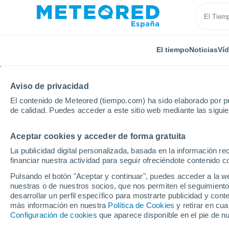
El tiempo
Noticias
Ví
Aviso de privacidad
El contenido de Meteored (tiempo.com) ha sido elaborado por pr
de calidad. Puedes acceder a este sitio web mediante las sigui
Aceptar cookies y acceder de forma gratuita
Inicio
Francia
Occitania
Gard
Génolhac
La publicidad digital personalizada, basada en la información r
financiar nuestra actividad para seguir ofreciéndote contenido c
El tiempo en Génolhac
Pulsando el botón "Aceptar y continuar", puedes acceder a la w
nuestras o de nuestros socios, que nos permiten el seguimiento
desarrollar un perfil específico para mostrarte publicidad y co
El Tiempo 1 - 7 días
Por horas
más información en nuestra
Política de Cookies
y retirar en cu
Configuración de cookies
que aparece disponible en el pie de n