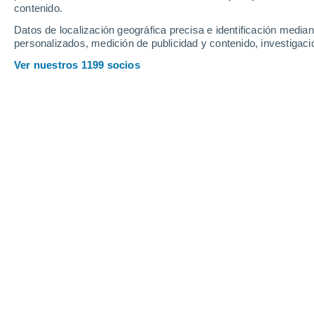
Sábado
8
Domingo
9
contenido.
Datos de localización geográfica precisa e identificación mediant
personalizados, medición de publicidad y contenido, investigació
Ver nuestros 1199 socios
La previsión del tiempo por horas 
SÁBADO, 08 DE AGOSTO
La mayor parte del día
Nubes y claros
Salida del sol a las
06:39
Puesta del sol a las
20:59
Primera luz a las
06:06
Última luz a las
21:32
Fase Lunar