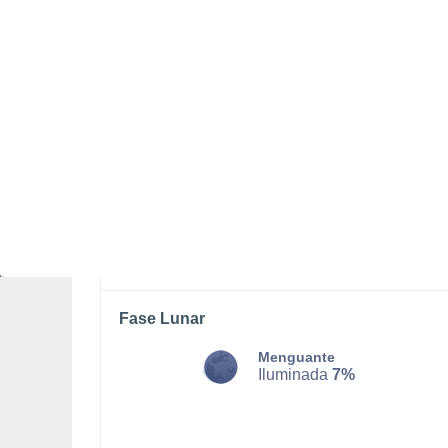
LUNES, 10 DE AGOSTO
Por la tarde
Lluvia débil con cielo
parcialmente nuboso
Salida del sol a las
06:41
Puesta del sol a las
20:56
Primera luz a las
06:09
Última luz a las
21:28
Fase Lunar
Menguante
Iluminada
7%