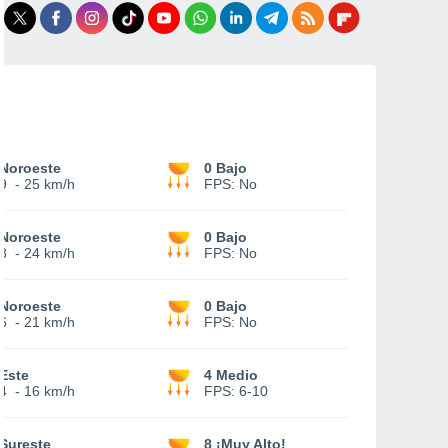
Noroeste
0 Bajo
9
-
25 km/h
FPS:
No
Noroeste
0 Bajo
8
-
24 km/h
FPS:
No
Noroeste
0 Bajo
6
-
21 km/h
FPS:
No
Este
4 Medio
4
-
16 km/h
FPS:
6-10
Sureste
8 ¡Muy Alto!