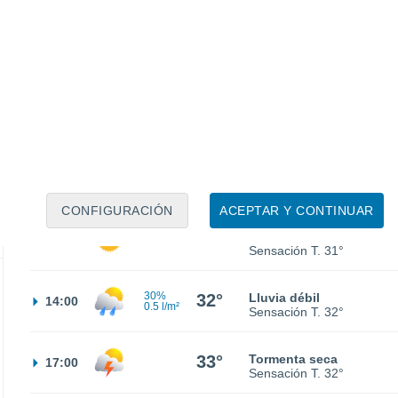
23°
Cielo despejado
02:00
Sensación T.
23°
22°
Cielo despejado
05:00
Sensación T.
22°
24°
Soleado
08:00
Sensación T.
25°
CONFIGURACIÓN
ACEPTAR Y CONTINUAR
31°
Soleado
11:00
Sensación T.
31°
30%
32°
Lluvia débil
14:00
0.5 l/m²
Sensación T.
32°
33°
Tormenta seca
17:00
Sensación T.
32°