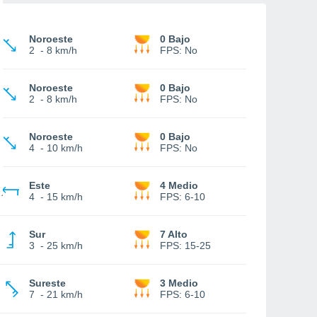
Noroeste
0 Bajo
2
-
8 km/h
FPS:
No
Noroeste
0 Bajo
2
-
8 km/h
FPS:
No
Noroeste
0 Bajo
4
-
10 km/h
FPS:
No
Este
4 Medio
4
-
15 km/h
FPS:
6-10
Sur
7 Alto
3
-
25 km/h
FPS:
15-25
Sureste
3 Medio
7
-
21 km/h
FPS:
6-10