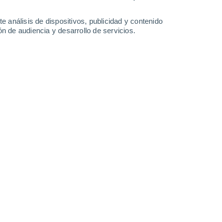
Lunes
10
e análisis de dispositivos, publicidad y contenido
n de audiencia y desarrollo de servicios.
en Génolhac
22°
Cielo despejado
02:00
Sensación T.
22°
19°
Cielo despejado
05:00
Sensación T.
19°
21°
Soleado
08:00
Sensación T.
21°
30°
Soleado
11:00
Sensación T.
29°