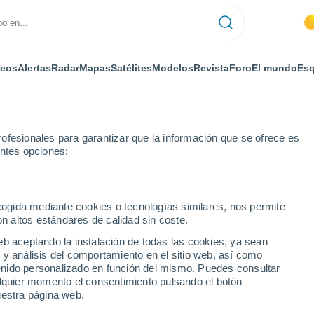
deos
Alertas
Radar
Mapas
Satélites
Modelos
Revista
Foro
El mundo
Esq
ofesionales para garantizar que la información que se ofrece es
entes opciones:
Por horas
ecogida mediante cookies o tecnologías similares, nos permite
on altos estándares de calidad sin coste.
 por horas
eb aceptando la instalación de todas las cookies, ya sean
 y análisis del comportamiento en el sitio web, así como
ntenido personalizado en función del mismo. Puedes consultar
alquier momento el consentimiento pulsando el botón
uestra página web.