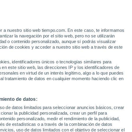
Génolhac
VIENTO
PRECIPITACIÓN
er a nuestro sitio web tiempo.com. En este caso, te informamos
12
15
18
21
00
03
06
09
12
15
18
21
00
tizar la navegación por el sitio web, pero no se utilizarán
dad o contenido personalizado, aunque sí podrás visualizar
ción de cookies y acceder a nuestro sitio web a través de este
33°
es, identificadores únicos o tecnologías similares para
32°
32°
31°
n este sitio web, las direcciones IP y los identificadores de
31°
30°
30°
rsonales en virtud de un interés legítimo, algo a lo que puedes
28°
 al tratamiento de datos en cualquier momento haciendo clic en
26°
25°
24°
23°
22°
miento de datos:
uso de datos limitados para seleccionar anuncios básicos, crear
ccionar la publicidad personalizada, crear un perfil para
ontenido personalizado, medir el rendimiento de la publicidad,
vés de estadísticas o a través de la combinación de datos
0.5
0.4
rvicios, uso de datos limitados con el objetivo de seleccionar el