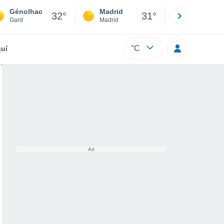
Génolhac
Madrid
Barcelona
32°
31°
Gard
Madrid
Barcelona
°C
uí