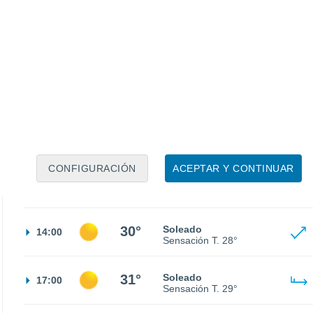
17°
Cielo despejado
02:00
Sensación T.
17°
16°
Calima
05:00
Sensación T.
16°
17°
Nubes y claros
08:00
Sensación T.
17°
CONFIGURACIÓN
ACEPTAR Y CONTINUAR
26°
Soleado
11:00
Sensación T.
26°
30°
Soleado
14:00
Sensación T.
28°
31°
Soleado
17:00
Sensación T.
29°