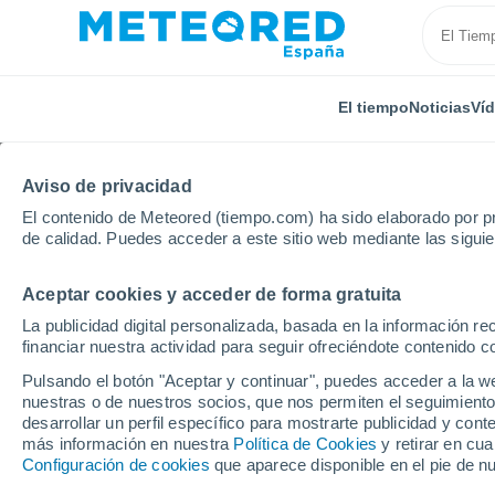
El tiempo
Noticias
Ví
Aviso de privacidad
El contenido de Meteored (tiempo.com) ha sido elaborado por pr
de calidad. Puedes acceder a este sitio web mediante las sigui
Aceptar cookies y acceder de forma gratuita
Inicio
Francia
Alta Francia
Norte
Flêtre
La publicidad digital personalizada, basada en la información r
financiar nuestra actividad para seguir ofreciéndote contenido c
El tiempo en Flêtre po
Pulsando el botón "Aceptar y continuar", puedes acceder a la w
nuestras o de nuestros socios, que nos permiten el seguimiento
desarrollar un perfil específico para mostrarte publicidad y co
El Tiempo 1 - 7 días
Por horas
más información en nuestra
Política de Cookies
y retirar en cu
Configuración de cookies
que aparece disponible en el pie de n