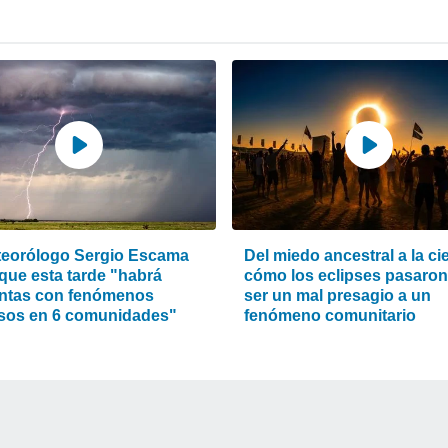
teorólogo Sergio Escama
Del miedo ancestral a la ci
 que esta tarde "habrá
cómo los eclipses pasaron
ntas con fenómenos
ser un mal presagio a un
sos en 6 comunidades"
fenómeno comunitario