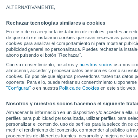
Gráfica del tiempo por horas en F
ALTERNATIVAMENTE,
SÍMBOLO
TEMPERATURA
Rechazar tecnologías similares a cookies
En caso de no aceptar la instalación de cookies, puedes acced
00
03
06
09
12
15
18
21
00
03
06
09
de que solo se instalarán cookies que sean necesarias para garan
cookies para analizar el comportamiento ni para mostrar publici
publicidad general no personalizada. Puedes rechazar la instala
abono pulsando el botón "Rechazar".
Con su consentimiento, nosotros y
nuestros socios
usamos cooki
almacenar, acceder y procesar datos personales como su visita e
cookies. Es posible que algunos proveedores traten tus datos pe
24°
24°
oponerte. Para ello, puede retirar su consentimiento u oponerse
21°
21°
"Configurar"
o en nuestra
Política de Cookies
en este sitio web.
17°
16°
15°
Nosotros y nuestros socios hacemos el siguiente trata
15°
14°
14°
Almacenar la información en un dispositivo y/o acceder a ella, 
13°
perfiles para publicidad personalizada, utilizar perfiles para sele
personalizar el contenido, uso de perfiles para la selección de c
medir el rendimiento del contenido, comprender al público a tra
procedentes de diferentes fuentes, desarrollo y mejora de los se