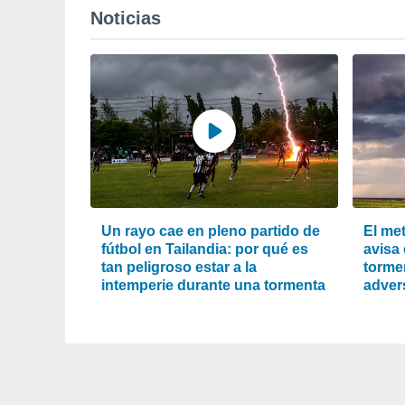
Noticias
Un rayo cae en pleno partido de
El me
fútbol en Tailandia: por qué es
avisa
tan peligroso estar a la
torme
intemperie durante una tormenta
adver