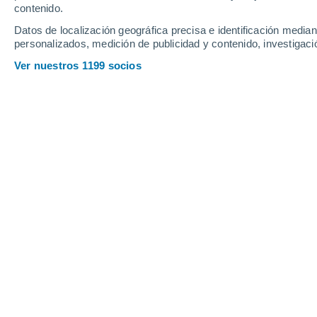
Viernes
7
Sábado
8
contenido.
Datos de localización geográfica precisa e identificación mediant
personalizados, medición de publicidad y contenido, investigació
Ver nuestros 1199 socios
La previsión del tiempo por horas en
VIERNES, 07 DE AGOSTO
La mayor parte del día
Nubes y claros
Salida del sol a las
06:24
Puesta del sol a las
21:24
Primera luz a las
05:46
Última luz a las
22:02
Fase Lunar