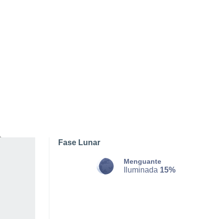
DOMINGO, 09 DE AGOSTO
Por la mañana
Calima con cielo despejado
Salida del sol a las
06:27
Puesta del sol a las
21:21
Primera luz a las
05:49
Última luz a las
21:58
Fase Lunar
Menguante
Iluminada
15%