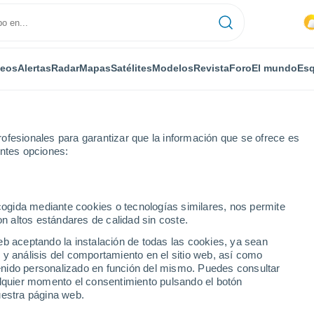
deos
Alertas
Radar
Mapas
Satélites
Modelos
Revista
Foro
El mundo
Esq
ofesionales para garantizar que la información que se ofrece es
entes opciones:
Por horas
ecogida mediante cookies o tecnologías similares, nos permite
on altos estándares de calidad sin coste.
r horas
eb aceptando la instalación de todas las cookies, ya sean
 y análisis del comportamiento en el sitio web, así como
ntenido personalizado en función del mismo. Puedes consultar
alquier momento el consentimiento pulsando el botón
uestra página web.