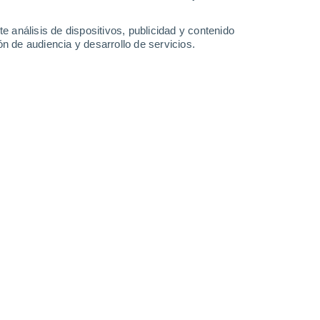
Domingo
9
e análisis de dispositivos, publicidad y contenido
n de audiencia y desarrollo de servicios.
 Flêtre
14°
Cielo despejado
02:00
Sensación T.
14°
13°
Nubes y claros
05:00
Sensación T.
13°
15°
Nubes y claros
08:00
Sensación T.
15°
21°
Parcialmente nuboso
11:00
Sensación T.
21°