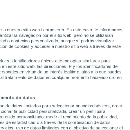
lêtre
VIENTO
PRECIPITACIÓN
er a nuestro sitio web tiempo.com. En este caso, te informamos
12
15
18
21
00
03
06
09
12
15
18
21
00
tizar la navegación por el sitio web, pero no se utilizarán
dad o contenido personalizado, aunque sí podrás visualizar
ción de cookies y acceder a nuestro sitio web a través de este
30°
es, identificadores únicos o tecnologías similares para
27°
26°
26°
n este sitio web, las direcciones IP y los identificadores de
25°
25°
31°
rsonales en virtud de un interés legítimo, algo a lo que puedes
23°
22°
 al tratamiento de datos en cualquier momento haciendo clic en
20°
17°
17°
16°
miento de datos:
uso de datos limitados para seleccionar anuncios básicos, crear
ccionar la publicidad personalizada, crear un perfil para
ontenido personalizado, medir el rendimiento de la publicidad,
vés de estadísticas o a través de la combinación de datos
rvicios, uso de datos limitados con el objetivo de seleccionar el