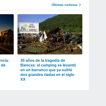
Últimas noticias
encia:
30 años de la tragedia de
 de
Biescas: el camping se levantó
en un barranco que ya sufrió
dos grandes riadas en el siglo
XX