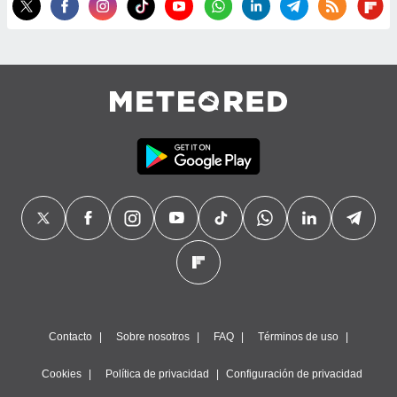
precisa e
ión mediante
, publicidad
dos,
 publicidad
,
ón de
 desarrollo
s.
tros 1199
ios
Contacto
Sobre nosotros
FAQ
Términos de uso
Cookies
Política de privacidad
Configuración de privacidad