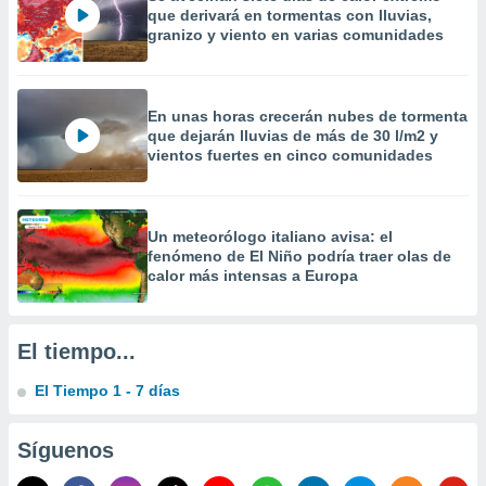
 la
que derivará en tormentas con lluvias,
granizo y viento en varias comunidades
da, crear un
personalizar
o, uso de
En unas horas crecerán nubes de tormenta
a la
que dejarán lluvias de más de 30 l/m2 y
e contenido
vientos fuertes en cinco comunidades
do, medir el
 de la
medir el
 del
Un meteorólogo italiano avisa: el
 comprender
fenómeno de El Niño podría traer olas de
 través de
calor más intensas a Europa
s o a través
nación de
edentes de
fuentes,
El tiempo...
y mejora de
os, uso de
El Tiempo 1 - 7 días
ados con el
 seleccionar
o.
Síguenos
calización