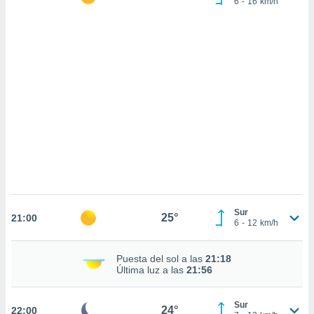
6
-
16
km/h
sultar más
 en nuestra
 Cookies
y
ualquier
ento
 botón
ación de
kies
 disponible
e nuestra
.
IVAMENTE,
Sur
25°
21:00
as
6
-
12
km/h
 a cookies
 no aceptar
Puesta del sol a las
21:18
ón de
Última luz a las
21:56
uedes
uestro sitio
.com. En
Sur
24°
22:00