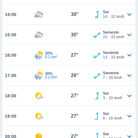
estra
ara seguir
Sur
e contenido
30°
14:00
14
-
32
km/h
stándares
ACEPTAR
sin coste.
Y
Suroeste
CONTINUAR
30°
15:00
 botón
15
-
33
km/h
continuar",
der a la
CONFIGURACIÓN
ndo la
Suroeste
30%
27°
16:00
0.2 l/m²
13
-
33
km/h
 de todas
, ya sean
de nuestros
Suroeste
30%
26°
17:00
 nos
0.2 l/m²
7
-
28
km/h
 y análisis
tamiento en
Sur
27°
18:00
3
-
20
km/h
b, así como
un perfil
para
Sur
27°
19:00
ublicidad y
6
-
16
km/h
do en
Sur
 mismo.
27°
20:00