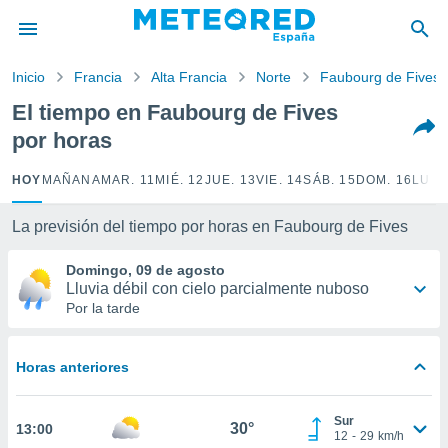
privacidad
o de
Inicio
Francia
Alta Francia
Norte
Faubourg de Fives
tiempo.com)
borado por
El tiempo en Faubourg de Fives
es para
por horas
ue la
 que se
e calidad.
HOY
MAÑANA
MAR. 11
MIÉ. 12
JUE. 13
VIE. 14
SÁB. 15
DOM. 16
LUN.
eder a este
ediante las
La previsión del tiempo por horas en Faubourg de Fives
opciones:
Domingo, 09 de agosto
ookies y
Lluvia débil con cielo parcialmente nuboso
e forma
Por la tarde
d digital
ada, basada
Horas anteriores
mación
ediante
ecnologías
Sur
30°
13:00
nos permite
12
-
29
km/h